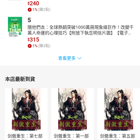
240
$
王業立
【國立臺灣大學政治學系教授】
1
%
(賺
2
點)
何明修
【台大社會學系教授】
5
周偉航
【時事評論員】
隨他們去：全球熱銷突破1000萬冊現象級巨作！改變千
張少濂
【迷走工作坊創辦人】
萬人命運的心理技巧【附放下執念明信片圖】【電子
黃益中
【公民教師、《思辨》作者】
書】
315
$
陳方隅
【《菜市場政治學》共同編輯】
1
%
(賺
3
點)
葉耀元
【美國聖湯瑪斯大學國際研究講座教授兼系主任】
查看更多
專業推薦
●依姓名筆畫序排列
本店最新到貨
作者介紹︰
成田悠輔（なりた ゆうすけ）
美國耶魯大學副教授。東京大學畢業，美國麻省理工學院（MIT）哲
學博士。
擔任過一橋大學客座副教授、史丹佛大學客座副教授、東京大學招
聘研究員、獨立行政法人經濟產業研究所客座研究員等。曾獲頒最
佳畢業論文的大內兵衛賞、內閣總理大臣賞、開放創新大賞、MIT科
技評論 Innovatours under 35 Japan.KDDI Foundation Award貢獻
剑傲重生：第七部
剑傲重生：第一部
剑傲重生：第五部
賞等。