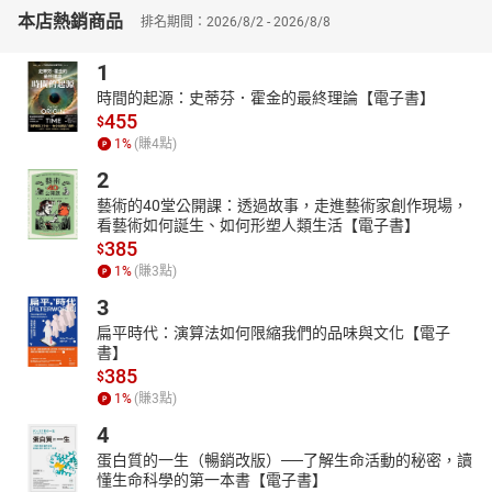
生利益衝突，是否有共存共榮的可能？本書透過科學實證，為陷入
本店熱銷商品
排名期間：2026/8/2 - 2026/8/8
迷茫的民主國家提供嶄新的改革思路，直指「未來民主主義」的挑
戰與機會，這本書是對「民主」不留情面的嚴厲拷問，但也或許，
1
這可能是我們改變這一切的最後一次機會。
時間的起源：史蒂芬．霍金的最終理論【電子書】
455
★民主要找到活路，必須「砍掉重練」！☆
$
1
%
(賺
4
點)
．民主國家的衰退：政治家之所以不做對的事，是因為做對的事也
無法永遠連任。
2
．民主國家的腐敗：不論政策多好，都不會影響政治家的收入，寧
藝術的40堂公開課：透過故事，走進藝術家創作現場，
看藝術如何誕生、如何形塑人類生活【電子書】
可另尋方法牟利。
385
$
．民主國家的矛盾：讓天才與白痴都擁有等值的一票，這看似平
1
%
(賺
3
點)
等，人民卻會用選票否定自己的利益。
3
．民主國家的盲從：人會觀察群眾的風向，放棄思考，選擇符合社
扁平時代：演算法如何限縮我們的品味與文化【電子
會價值觀的那一邊。
書】
．民主國家的不公：為了挽留企業，政府不敢調高稅率避免出走，
385
$
但社會分配就會更不公平。
1
%
(賺
3
點)
☆****各界名家一致盛讚
4
Cheap
【百萬歷史Youtuber】
蛋白質的一生（暢銷改版）──了解生命活動的秘密，讀
王乾任
【Zen大的時事點評粉絲團版主】
懂生命科學的第一本書【電子書】