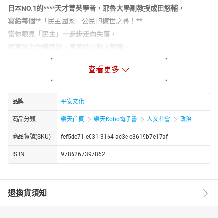
日本NO.1的****天才菁英學者，耶魯大學副教授成田悠輔，
寫給每個
**「民主國家」公民的撼世之書！**
當你眼見「民主」一步步走向失落，
選票無力改變現狀，資源被少數人壟斷，
甚至開始有人嚮往獨裁國家的安定和效率，
查看更多
生在民主國家的我們，還能為自己的國家做什麼？
成田悠輔：
我在此斷言，即使年輕人全部投入政治，
品牌
平安文化
也無法改變任何現狀！
商品分類
樂天首頁
樂天Kobo電子書
人文社會
政治
我們身處於一個被無形之手控制的社會。我們看似擁有自主權，能
夠選擇自己的候選人，但我們選出來的人，不但無法解決社會問
商品貨號(SKU)
fef5de71-e031-3164-ac3e-e3619b7e17af
題，還會為了自身利益，激化社會對立。本應共存的群眾被分化，
ISBN
9786267397862
民主正逐漸變質，失去原有的意義。
民主已經故障，不管投給誰都一樣爛。物價通膨，房價居高不下，
社會越來越不平等，年輕人積極投票、投入政治也沒用，最後還是
退換貨須知
被既得利益者壓制。想打破政治上由少數人制定的遊戲規則，除了
「革命」真的別無他法了嗎？
如何真正落實民意，讓國家回歸人民手中？當不同的階級、世代產