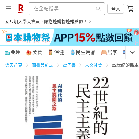
登入
立即加入樂天會員，讓您邊購物邊賺點數！
購物網分類
免運
美食
保健
民生用品
居家
3C
樂天首頁
圖書與雜誌
電子書
人文社會
22世紀的民
天天免運
美食蛋糕
養生保健
民生用品
居家生活
3C家電
運動休閒
親子玩具
女裝
男裝
化妝保養
情趣用品