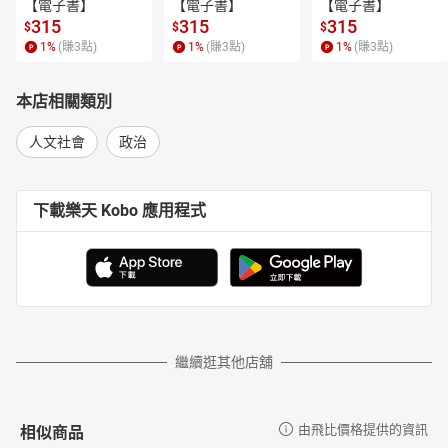
【電子書】
【電子書】
【電子書】
專業是運用數據資料、演算法、詩文，來展開商業活動、公共政策
315
315
315
$
$
$
的規劃。從電商到教育、醫療政策，努力解決各種社會問題，與企
1
%
(賺
3
點)
1
%
(賺
3
點)
1
%
(賺
3
點)
業或自治團體展開共同研究事業。曾參與報導、討論、綜藝、搞笑
等各種類型電視和Youtube頻道的企劃和演出。
本店相關類別
人文社會
政治
下載樂天 Kobo 應用程式
繼續逛其他店舖
相似商品
由飛比價格提供的資訊