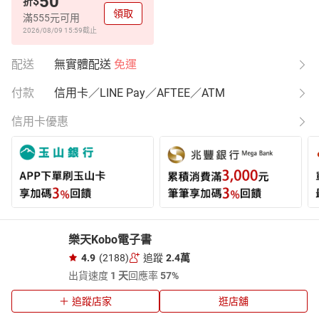
50
$
折
領取
滿555元可用
2026/08/09 15:59
截止
配送
無實體配送
免運
付款
信用卡／LINE Pay／AFTEE／ATM
信用卡優惠
樂天Kobo電子書
4.9
(2188)
追蹤
2.4萬
出貨速度
1 天
回應率
57%
追蹤店家
逛店舖