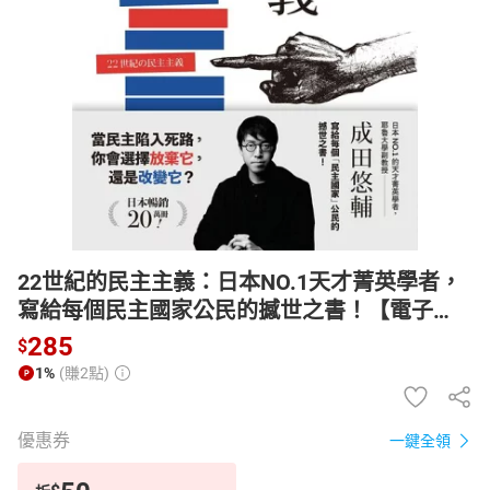
日本購物
電子/紙本書
HOT
22世紀的民主主義：日本NO.1天才菁英學者，
寫給每個民主國家公民的撼世之書！【電子
書】
285
$
1%
(賺2點)
優惠券
一鍵全領