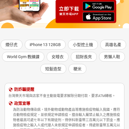
煙仔虎
iPhone 13 128GB
小型挖土機
高雄名產
World Gym 教練課
女睡衣
招財長夾
男懶人鞋
短髮造型
粳米
防詐騙提醒
台灣樂天市場與店家不會主動致電要求解除分期付款、要求ATM轉帳。
政策宣導
為防治動物傳染病，境外動物或動物產品等應施檢疫物輸入我國，應符
合動物檢疫規定，並依規定申請檢疫。擅自輸入屬禁止輸入之應施檢疫
物者最高可處七年以下有期徒刑，得併科新臺幣三百萬元以下罰金。應
施檢疫物之輸入人或代理人未依規定申請檢疫者，得處新臺幣五萬元以