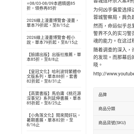
蓉城连环杀人案#
⭐08/03-08/09本週精選85
折，領券再85折
为何凶手偏爱选择
蓉城警察局，肩负
2026線上漫畫博覽會-漫畫，
單本79折起，至8/15止
然而，命运似乎总
警界不久的实习警
2026線上漫畫博覽會-輕小
魂的能力。在这过
說，單本79折起，至8/15止
随着调查的深入，
【臉譜出版】出版社推薦，單
的发现。而那幕后
本85折，至8/8止
晓。
【皇冠文化】哈利波特繁體中
http://www.youtu
文版系列，單本88折，套書
82折起，至8/31止
【高寶書版】馬伯庸《桃花源
品牌
沒事兒》系列延伸書展，單本
85折起，至8/25止
商品分類
【小角落文化】閱來閱好玩，
暑期書展，單本82折，至
商品貨號(SKU)
8/16止