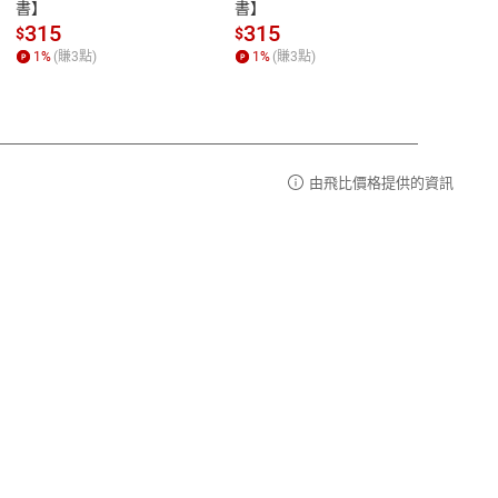
品性
客服電話：0080-1857077
書】
書】
andari
al) Sc
請參
客服信箱：
聯絡店家
315
315
13
$
$
$
r【電
1
%
(賺
3
點)
1
%
(賺
3
點)
1
%
由飛比價格提供的資訊