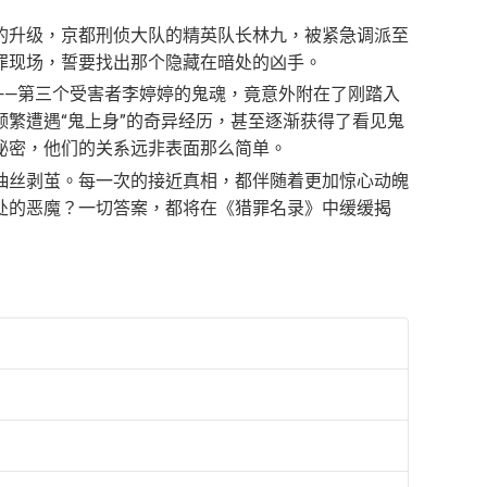
的升级，京都刑侦大队的精英队长林九，被紧急调派至
罪现场，誓要找出那个隐藏在暗处的凶手。
——第三个受害者李婷婷的鬼魂，竟意外附在了刚踏入
繁遭遇“鬼上身”的奇异经历，甚至逐渐获得了看见鬼
秘密，他们的关系远非表面那么简单。
抽丝剥茧。每一次的接近真相，都伴随着更加惊心动魄
处的恶魔？一切答案，都将在《猎罪名录》中缓缓揭