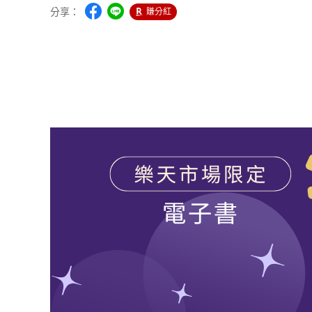
分享：
賺分紅