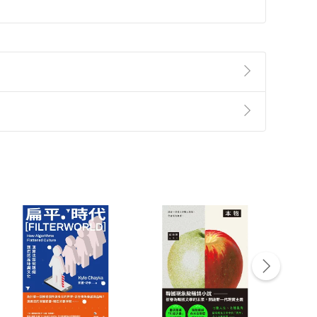
準則
第
2
條第
5
款之規定，「非以有形媒介提供之數位
，不適用消保法第
19
條第
1
項七日內無條件退貨之規
非以有形媒介提供之數位內容，消費者同意若訂購後
付款
方式
完成
訂單
中點選「瀏覽訂單明細」
>
「申請取消訂單
/
退
Payment
Complete
/退貨。