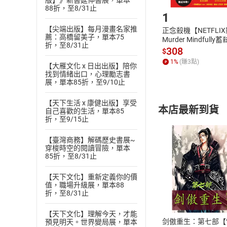
Step1
版】》新書延伸書展，單本
88折，至8/31止
1
【尖端出版】每月漫畫名家推
正念殺機【NETFLI
薦：高橋留美子，單本75
Murder Mindfully
折，至8/31止
發】【電子書】
308
$
1
%
(賺
3
點)
【大雁文化 x 日出出版】陪你
找到情緒出口，心理勵志書
展，單本85折，至9/10止
【天下生活 x 康健出版】享受
本店最新到貨
自己喜歡的生活，單本85
折，至9/15止
【臺灣商務】解碼歷史書展~
穿梭時空的閱讀冒險，單本
85折，至8/31止
【天下文化】重新定義你的價
付款方
值，職場升級展，單本88
折，至8/31止
ATM轉帳、信用卡
【天下文化】理解今天，才能
剑傲重生：第七部【
預見明天。世界變局展，單本