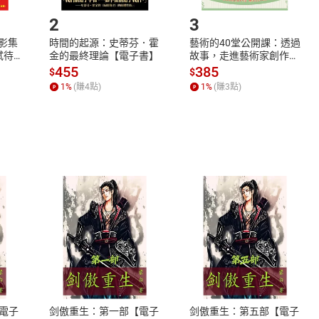
.選擇閱讀載具
Step2.
2
3
X影集
時間的起源：史蒂芬．霍
藝術的40堂公開課：透過
蓄弒待
金的最終理論【電子書】
故事，走進藝術家創作現
場，看藝術如何誕生、如
455
385
$
$
何形塑人類生活【電子
1
%
(賺
4
點)
1
%
(賺
3
點)
書】
式
退換貨規範
、LINE PAY、AFTEE
本店是否提供消費者保護法七日猶
之權利，遽消費者保護法及通訊交
電子
剑傲重生：第一部【電子
剑傲重生：第五部【電子