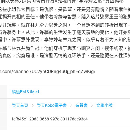
刑侦队长林九#实习警员许慕#鬼魂附身#李婷婷之谜#真凶揭秘
这些小姐作为目标？是仇恨、是欲望，还是另有隐情？随着案件
起揭开真相的重任。他带着冷静与智慧，踏入这片迷雾重重的犯
爱开玩笑。就在林九全力以赴之时，一个意想不到的转折出现了
员许慕身上。从此，许慕的生活发生了翻天覆地的变化，他开始频
程中，许慕意外发现，李婷婷与林九之间，似乎有着不为人知的
许慕与林九并肩作战，他们穿梭于现实与幽冥之间，搜集线索，
的真凶，究竟是谁？是冷酷无情的连环杀手，还是隐藏在人性深
be.com/channel/UC2yhCURng4uUj_phEqZwKig/
蜻蜓FM & iMerl
樂天首頁
樂天Kobo電子書
有聲書
文學小說
fefb45e1-20d3-3668-997c-80117dde93c4