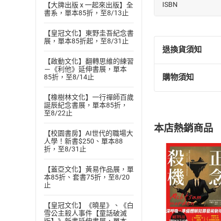
ISBN
【大牌出版 x 一起來出版】全
書系，單本85折，至8/13止
【皇冠文化】東野圭吾紀念書
展，單本85折起，至8/31止
退換貨須知
【啟動文化】翻轉思維的練習
－《利他》延伸書展，單本
購物須知
85折，至8/14止
退換貨規定：
(
一
)
依
消費
【橡樹林文化】一行禪師百歲
誕辰紀念書展，單本85折，
內容或一經提
至8/22止
購書須知
定。
本店熱銷商品
(
二
)
消費者
【校園書房】AI世代的職場大
人學！新書$250、單本88
且已下載
/
存
挑選
商
折，至8/31止
退貨方式：您
Choose
【蓋亞文化】黃易作品展，單
貨」，本店鋪
本85折、套書75折，至8/20
請注意，樂天
止
購書後，
【皇冠文化】《曉星》、《白
雪公主殺人事件【童話破滅