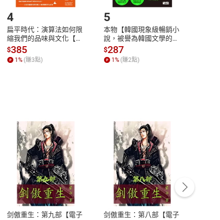
登入帳號，下載書籍後看書
4
5
6
扁平時代：演算法如何限
本物【韓國現象級暢銷小
蛋白
縮我們的品味與文化【電
說，被譽為韓國文學的未
版）─
子書】
來】【電子書】
秘密
385
287
24
$
$
$
一本
1
%
(賺
3
點)
1
%
(賺
2
點)
1
%
客服資訊
豫期
服務時間：週一到週五 10:00-12:00、
易解
13:00-17:00 (國定假日及例假日休息)
剑傲重生：第九部【電子
剑傲重生：第八部【電子
潜水史