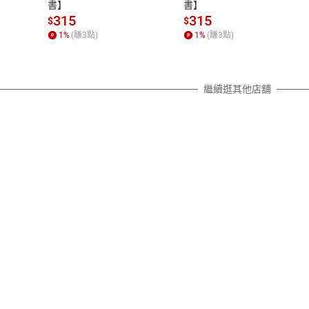
除權合理例外情事適用準則，依商
書】
書】
質各有不同規定。詳細退換貨說明
315
315
$
$
照各商品說明。
1
%
(賺
3
點)
1
%
(賺
3
點)
詳細說明
繼續逛其他店舖