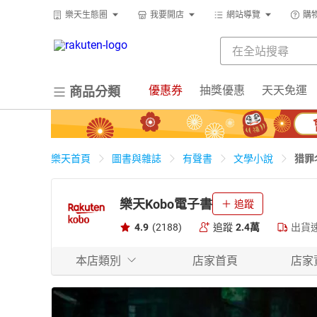
樂天生態圈
我要開店
網站導覽
購
優惠券
抽獎優惠
天天免運
商品分類
猎罪
樂天首頁
圖書與雜誌
有聲書
文學小說
樂天Kobo電子書
追蹤
4.9
(2188)
追蹤
2.4萬
出貨
本店類別
店家首頁
店家