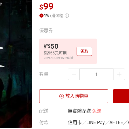
99
$
1%
(賺0點)
優惠券
50
$
折
領取
滿555元可用
2026/08/09 15:59
截止
數量
放入購物車
配送
無實體配送
免運
付款
信用卡／LINE Pay／AFTEE／