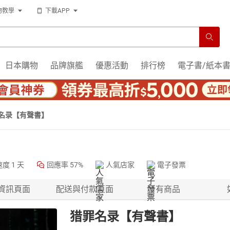
物教學
下載APP
日本購物
品牌旗艦
優惠活動
排行榜
電子書/紙本
名录【有聲書】
速度
1 天
回應率
57%
人氣店家
電子發票
資訊頁面
配送與付款頁面
所有商品
猎罪名录【有聲書】