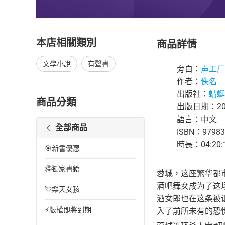
本店相關類別
商品詳情
文學小說
有聲書
旁白：
声工厂
作者：
佚名
出版社：
蜻蜓F
商品分類
出版日期：202
語言：中文
全部商品
ISBN：97983
時長：04:20:
🎯新書優惠
🉐獨家書籍
蓉城，这座繁华都
酒吧舞女成为了这
💘樂天女孩
酒女郎也在这条被
⚡版權即將到期
入了前所未有的恐