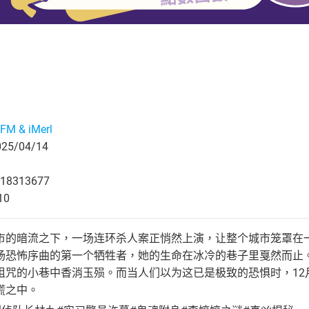
M & iMerl
5/04/14
18313677
10
市的暗流之下，一场连环杀人案正悄然上演，让整个城市笼罩在一
场恐怖序曲的第一个牺牲者，她的生命在冰冷的巷子里戛然而止。
诅咒的小巷中香消玉殒。而当人们以为这已是极致的恐惧时，12
慌之中。