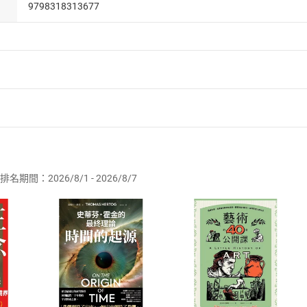
9798318313677
者保護法
第
19
條第
1
項後段
暨
通訊交易解除權合理例外情事適用
供即為完成之線上服務，經消費者事先同意始提供。」 之商品
排名期間：2026/8/1 - 2026/8/7
訂購本店鋪之商品即代表知悉本店鋪所銷售之商品為電子書，屬
取電子書，不得請求退貨退款。
品
放入
購物車
登入
帳號
欲取消訂單或辦理退貨時，請登入樂天市場，並於「我的訂單」
Shopping cart
Login
將依您的申請進行審核，待審核通過後將為您辦理退款事宜。
市場須以整筆訂單為單位進行取消/退貨，恕無法以單支商品取消
如何開始使用？