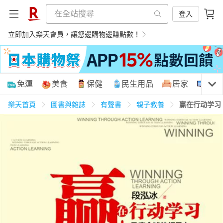
登入
立即加入樂天會員，讓您邊購物邊賺點數！
購物網分類
免運
美食
保健
民生用品
居家
3C
樂天首頁
圖書與雜誌
有聲書
親子教養
赢在行动学习
天天免運
美食蛋糕
養生保健
民生用品
居家生活
3C家電
運動休閒
親子玩具
女裝
男裝
化妝保養
情趣用品