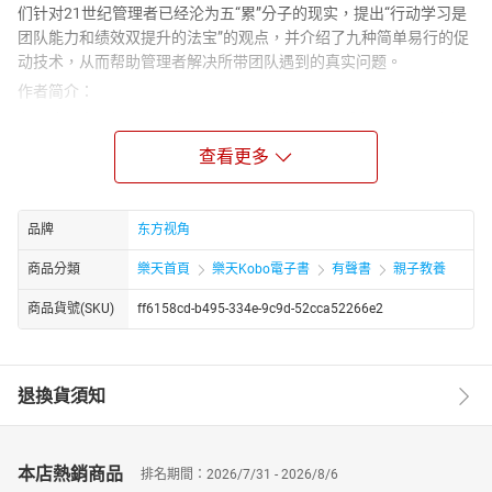
们针对21世纪管理者已经沦为五“累”分子的现实，提出“行动学习是
团队能力和绩效双提升的法宝”的观点，并介绍了九种简单易行的促
动技术，从而帮助管理者解决所带团队遇到的真实问题。
作者简介：
段泓冰，中国行动学习先行者，促动技术普及传播者，促动师培养
与认证推动者，WFA认证F6级促动师。北京师范大学发展与教育心
查看更多
理学硕士，发展心理学博士研究认证。曾任世界500强企业大学负责
人，中山大学管理学院企业管理研究所研究员。现任WFA国际促动
师协会（中国）会长，WFA企业家行动学习会发起人，广州市正己
品牌
东方视角
化人企业管理咨询有限公司CEO。擅长领域：企业家行动学习（私
人董事会），预案经公示、组织变革、战略落地促动会议，高管领
商品分類
樂天首頁
樂天Kobo電子書
有聲書
親子教養
导力发展行动学习，行动学习促动师培养。
商品貨號(SKU)
ff6158cd-b495-334e-9c9d-52cca52266e2
退換貨須知
本店熱銷商品
排名期間：2026/7/31 - 2026/8/6