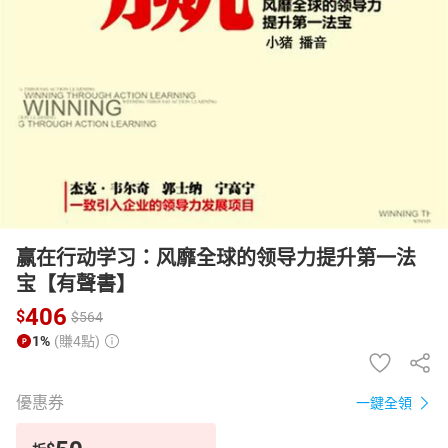
日本購物
電子/紙本書
HOT
赢在行动学习：风靡全球的领导力提升第一法
宝【有聲書】
406
$
$
564
1%
(賺4點)
優惠券
一鍵全領