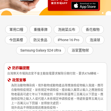
軍用口糧
重機車牌
洗碗菜瓜布
香花植物
今田美櫻
防災食品
iPhone 16 Pro
泡澡球
Samsung Galaxy S24 Ultra
浴室置物架
防詐騙提醒
台灣樂天市場與店家不會主動致電要求解除分期付款、要求ATM轉帳。
政策宣導
為防治動物傳染病，境外動物或動物產品等應施檢疫物輸入我國，應符
合動物檢疫規定，並依規定申請檢疫。擅自輸入屬禁止輸入之應施檢疫
物者最高可處七年以下有期徒刑，得併科新臺幣三百萬元以下罰金。應
施檢疫物之輸入人或代理人未依規定申請檢疫者，得處新臺幣五萬元以
上一百萬元以下罰鍰，並得按次處罰。
境外商品不得隨貨贈送應施檢疫物。