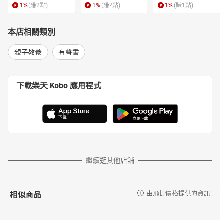
1
%
(賺
2
點)
1
%
(賺
2
點)
1
%
(賺
1
點)
本店相關類別
親子教養
有聲書
下載樂天 Kobo 應用程式
繼續逛其他店舖
相似商品
由飛比價格提供的資訊