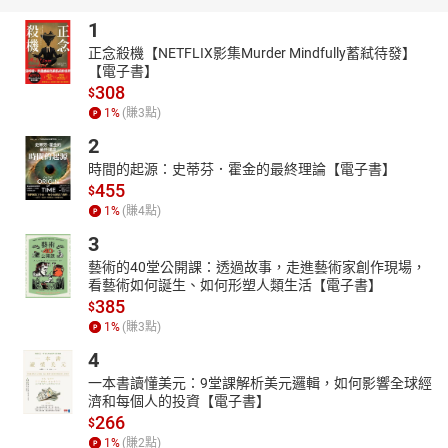
1
正念殺機【NETFLIX影集Murder Mindfully蓄弒待發】
【電子書】
308
$
1
%
(賺
3
點)
2
時間的起源：史蒂芬．霍金的最終理論【電子書】
455
$
1
%
(賺
4
點)
3
藝術的40堂公開課：透過故事，走進藝術家創作現場，
看藝術如何誕生、如何形塑人類生活【電子書】
385
$
1
%
(賺
3
點)
4
一本書讀懂美元：9堂課解析美元邏輯，如何影響全球經
濟和每個人的投資【電子書】
266
$
1
%
(賺
2
點)