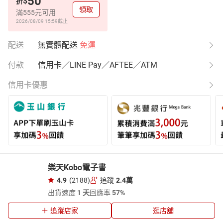
50
$
折
領取
滿555元可用
2026/08/09 15:59
截止
配送
無實體配送
免運
付款
信用卡／LINE Pay／AFTEE／ATM
信用卡優惠
樂天Kobo電子書
4.9
(2188)
追蹤
2.4萬
出貨速度
1 天
回應率
57%
追蹤店家
逛店舖