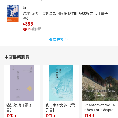
5
扁平時代：演算法如何限縮我們的品味與文化【電子
書】
385
$
1
%
(賺
3
點)
查看更多
本店最新到貨
钱边续琐【電子
我与南水北调【電
Phantom of the Ea
書】
子書】
rthen Fort Chapter
 4【有聲書】
205
215
149
$
$
$