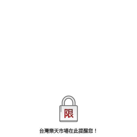
今天輪到我主導,我要把你綁起來慢慢玩...
煥文不熟練的將小兵綁起來
抓喉嚨、玩奶頭 脫得一絲不掛後抓著小兵的嘴抽插
緊皺的眉頭、使壞的眼神,輕輕的將男人的驕傲進入小兵的身體
房間裡兩人呻吟的聲音不斷,在一陣呼吸急促後換成小兵主導
查看更多
接下來的煥文,將會如何被開發呢?
Today it's my turn to take the lead, I want to tie you up and play
品牌
亞升實業
slowly...
Huanwen tied up the soldiers unskillfully
商品分類
樂天首頁
樂天Kobo電子書
文學小說
同性愛小說
Grabbing the throat, playing with the nipples, after taking it off
naked, grabbing the Xiao Bing's mouth and get in it.
商品貨號(SKU)
fff1d917-4a6f-3e04-9fa1-35a89b38cfce
The frowning brows and the mischievous eyes gently pushed the
man's pride into the body of the Xiao Bing
The two people in the room kept groaning, and after a short breath,
退換貨須知
they changed to the Xiao Bing
How will the next Huanwen be developed?
台灣樂天市場在此提醒您！
本店熱銷商品
排名期間：2026/8/1 - 2026/8/7