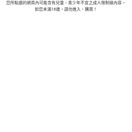
您所點選的網頁內可能含有兒童、青少年不宜之成人限制級內容，
如您未滿18歲，請勿進入、購買！
1
正念殺機【NETFLIX影集Murder Mindfully蓄弒待發】
【電子書】
308
$
1
%
(賺
3
點)
2
時間的起源：史蒂芬．霍金的最終理論【電子書】
455
$
1
%
(賺
4
點)
3
藝術的40堂公開課：透過故事，走進藝術家創作現場，
看藝術如何誕生、如何形塑人類生活【電子書】
385
$
1
%
(賺
3
點)
4
扁平時代：演算法如何限縮我們的品味與文化【電子
書】
385
$