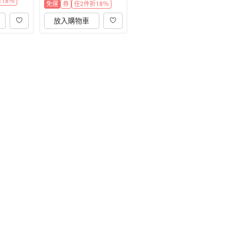
18％
免運
券
任2件折18％
放入購物車