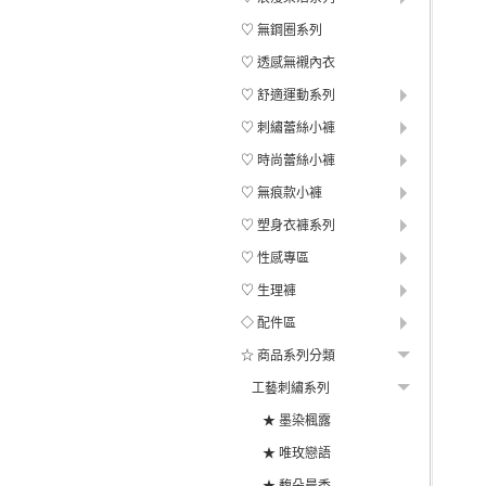
♡ 無鋼圈系列
♡ 透感無襯內衣
♡ 舒適運動系列
♡ 刺繡蕾絲小褲
♡ 時尚蕾絲小褲
♡ 無痕款小褲
♡ 塑身衣褲系列
♡ 性感專區
♡ 生理褲
◇ 配件區
☆ 商品系列分類
工藝刺繡系列
★ 墨染楓露
★ 唯玫戀語