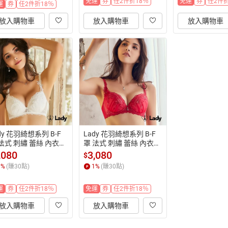
免運
券
任2件折18％
免運
券
任2件折
運
券
任2件折18％
放入購物車
放入購物車
放入購物車
dy 花羽綺想系列 B-F
Lady 花羽綺想系列 B-F
法式 刺繡 蕾絲 內衣
罩 法式 刺繡 蕾絲 內衣
羽翼白)
 (綺想紅)
,080
3,080
$
1
%
(賺
30
點)
1
%
(賺
30
點)
運
券
任2件折18％
免運
券
任2件折18％
放入購物車
放入購物車