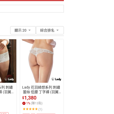
顯示 20
綜合排名
系列 刺繡
Lady 花羽綺想系列 刺繡
褲 (羽翼
 蕾絲 低腰 丁字褲 (羽翼
白)
1,380
$
1
%
(賺
13
點)
(1)