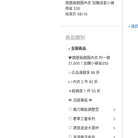
精選無鋼圈內衣 加購成套小褲
再省 $50
結束於 08/16
« 返
商品類別
« 全部商品
💖精選無鋼圈內衣 均一價
$1,600！加購小褲省$50
✨正品滿額享 88 折
👉內衣 2 件 82 折
⚜️經典款 1 件 55 折
💙 涼感專區 💙
♡ 魔力機能調整型
♡ 奢華工藝系列
♡ 誘惑波波大罩杯
♡ 浪漫樂活系列