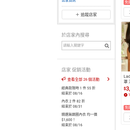
店家資訊
免
追蹤店家
於店家內搜尋
店家 促銷活動
La
查看全部 26 個活動
罩 
 (
3
經典款限時 1 件 55 折
$
結束於 08/16
內衣 2 件 82 折
結束於 08/31
免
精選無鋼圈內衣 均一價
$1,600！
結束於 08/16