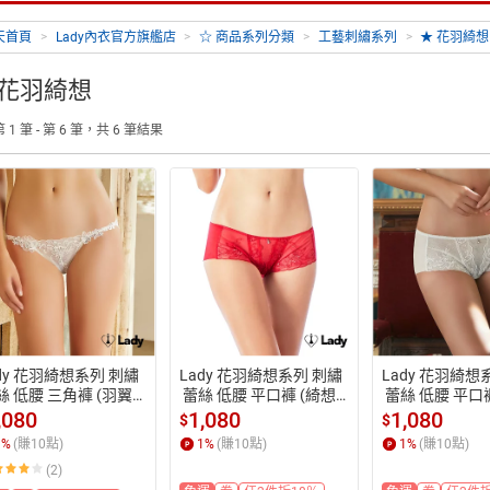
天首頁
>
Lady內衣官方旗艦店
>
☆ 商品系列分類
>
工藝刺繡系列
>
★ 花羽綺想
 花羽綺想
 1 筆 - 第 6 筆，共 6 筆結果
dy 花羽綺想系列 刺繡
Lady 花羽綺想系列 刺繡
Lady 花羽綺想
絲 低腰 三角褲 (羽翼
 蕾絲 低腰 平口褲 (綺想
 蕾絲 低腰 平口
紅)
白)
,080
1,080
1,080
$
$
1
%
(賺
10
點)
1
%
(賺
10
點)
1
%
(賺
10
點)
(2)