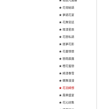
★ 傾戀凡爾賽
★ 花翎秘語
★ 夢語花宴
★ 花舞宮廷
★ 璨漾星辰
★ 花戀私語
★ 逐夢花影
★ 花蔓情懷
★ 戀雨晨露
★ 橙花蜜戀
★ 綺漾春雪
★ 蝶舞漫漫
★ 花羽綺想
★ 風華盛宴
★ 花沁詩集