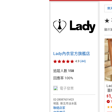
樂
★
顯示第
Lady內衣官方旗艦店
4.9
(44)
追蹤人數
158
回應率 100%
La
電子發票
 蕾
白)
1
$
02-28087631#23
地區: 新北市淡水區
聯絡店家