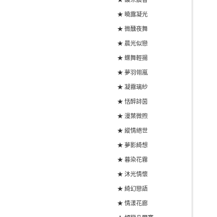
★ 馥朵晨香
★ 曉露凝光
★ 微醺夜舞
★ 晨光似戀
★ 蝶舞輕揚
★ 夢羽翎嵐
★ 凝霧璃紗
★ 恬醉詩茵
★ 漫葉微煦
★ 縱情絕世
★ 夢影綺想
★ 暮染花霧
★ 沐光情懷
★ 綺幻戀語
★ 情漾花廊