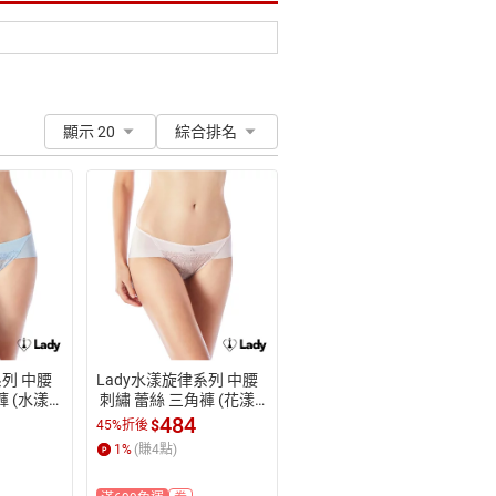
顯示 20
綜合排名
系列 中腰
Lady水漾旋律系列 中腰
褲 (水漾
 刺繡 蕾絲 三角褲 (花漾
粉)
484
$
45%折後
1
%
(賺
4
點)