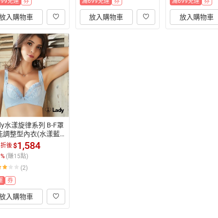
699免運
券
滿699免運
券
滿699免運
券
放入購物車
放入購物車
放入購物車
dy水漾旋律系列 B-F罩 
能調整型內衣(水漾藍)
治裝激推
1,584
$
%折後
1
%
(賺
15
點)
(2)
運
券
放入購物車