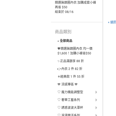
精選無鋼圈內衣 加購成套小褲
再省 $50
結束於 08/16
« 返
商品類別
« 全部商品
💖精選無鋼圈內衣 均一價
$1,600！加購小褲省$50
✨正品滿額享 88 折
👉內衣 2 件 82 折
⚜️經典款 1 件 55 折
💙 涼感專區 💙
♡ 魔力機能調整型
♡ 奢華工藝系列
♡ 誘惑波波大罩杯
♡ 浪漫樂活系列