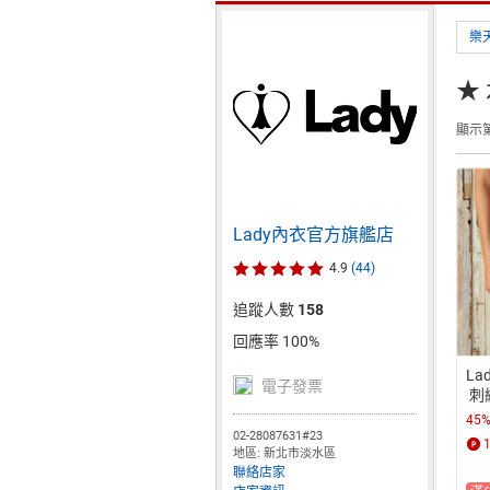
樂
★
顯示第
Lady內衣官方旗艦店
4.9
(44)
追蹤人數
158
回應率 100%
L
電子發票
 刺
藍)
45
02-28087631#23
地區: 新北市淡水區
聯絡店家