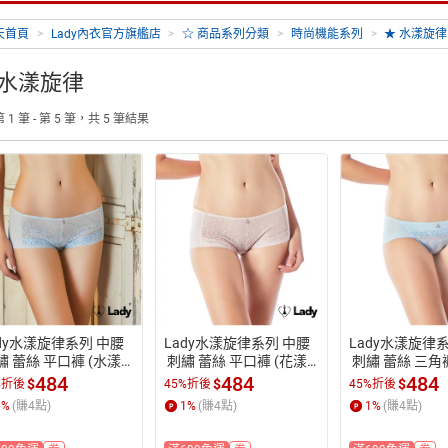
天首頁
>
Lady內衣官方旗艦店
>
☆ 商品系列分類
>
時尚機能系列
>
★ 水漾旋律
 水漾旋律
 1 筆 - 第 5 筆，共 5 筆結果
ady水漾旋律系列 中腰
Lady水漾旋律系列 中腰
Lady水漾旋律
繡 蕾絲 平口褲 (水漾
 刺繡 蕾絲 平口褲 (花漾
 刺繡 蕾絲 三角
粉)
藍)
484
484
484
$
$
$
%折後
45%折後
45%折後
1
%
(賺
4
點)
1
%
(賺
4
點)
1
%
(賺
4
點)