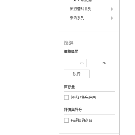
★ 許願花藤
流行蕾絲系列
樂活系列
篩選
價格區間
元 -
元
執行
庫存量
包括已售完在內
評價與評分
有評價的商品