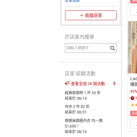
滿
店家資訊
追蹤店家
於店家內搜尋
店家 促銷活動
La
查看全部 26 個活動
機
 
45
經典款限時 1 件 55 折
結束於 08/16
內衣 2 件 82 折
結束於 08/31
免
精選無鋼圈內衣 均一價
$1,600！
結束於 08/16