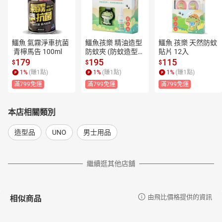
鱷魚 氣霧淨車抗菌
鱷魚孩樂 精油造型
鱷魚 孩樂 天然防蚊
 青檸馬告 100ml
防蚊夾 (防蚊造型夾
貼片 12入
1入+防蚊精油補充
179
195
115
$
$
$
液25ml)
1
%
(賺
1
點)
1
%
(賺
1
點)
1
%
(賺
1
點)
滿799免運
滿799免運
滿799免運
本店相關類別
造型品
UNO
男士用品
繼續逛其他店舖
相似商品
由飛比價格提供的資訊