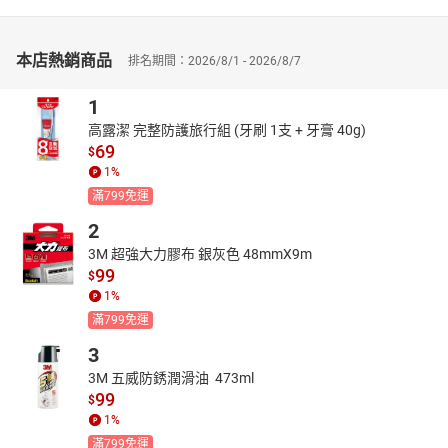
本店熱銷商品
排名期間：2026/8/1 - 2026/8/7
1
高露潔 完整防護旅行組 (牙刷 1支 + 牙膏 40g)
69
$
1
%
滿799免運
2
3M 超強大力膠布 銀灰色 48mmX9m
99
$
1
%
滿799免運
3
3M 五威防銹潤滑油  473ml
99
$
1
%
滿799免運