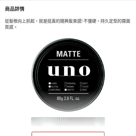
商品詳情
從髮根向上抓起，就是挺直的隨興髮束感! 不僵硬，持久定型的霧面
質感。