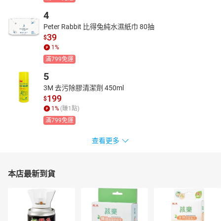
4
Peter Rabbit 比得兔純水濕紙巾 80抽
39
$
1
%
滿799免運
5
3M 去污除膠清潔劑 450ml
199
$
1
%
(賺
1
點)
滿799免運
查看更多
本店最新到貨