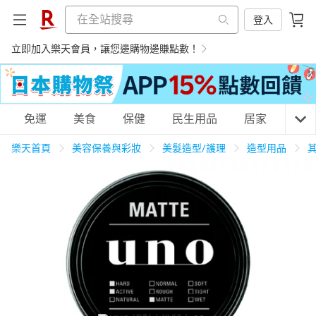
登入
立即加入樂天會員，讓您邊購物邊賺點數！
購物網分類
免運
美食
保健
民生用品
居家
3C
樂天首頁
美容保養與彩妝
美髮造型/護理
造型用品
天天免運
美食蛋糕
養生保健
民生用品
居家生活
3C家電
運動休閒
親子玩具
女裝
男裝
化妝保養
情趣用品