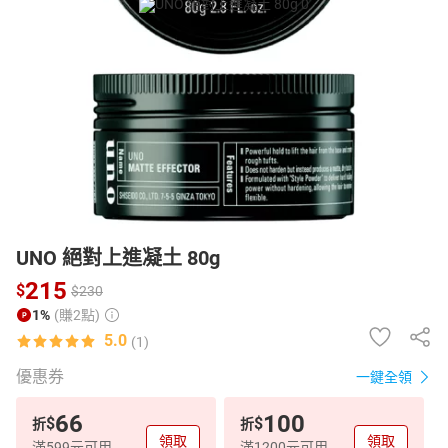
日本購物
電子/紙本書
HOT
UNO 絕對上進凝土 80g
215
$
$
230
1%
(賺2點)
5.0
(1)
優惠券
一鍵全領
66
100
$
$
折
折
領取
領取
滿599元可用
滿1200元可用