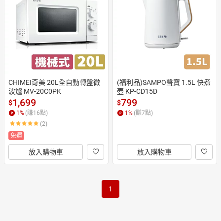
日本購物
電子/紙本書
HOT
CHIMEI奇美 20L全自動轉盤微
(福利品)SAMPO聲寶 1.5L 快煮
波爐 MV-20C0PK
壺 KP-CD15D
1,699
799
$
$
1
%
(賺
16
點)
1
%
(賺
7
點)
(2)
免運
放入購物車
放入購物車
1