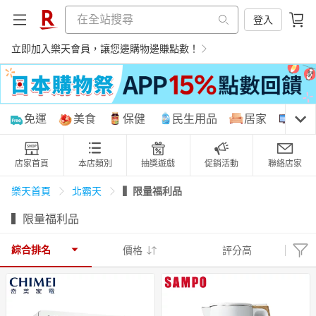
登入
立即加入樂天會員，讓您邊購物邊賺點數！
購物網分類
免運
美食
保健
民生用品
居家
3C
店家首頁
本店類別
抽獎遊戲
促銷活動
聯絡店家
天天免運
美食蛋糕
養生保健
民生用品
▍限量福利品
樂天首頁
北霸天
▍限量福利品
居家生活
3C家電
運動休閒
親子玩具
綜合排名
價格
評分高
女裝
男裝
化妝保養
情趣用品