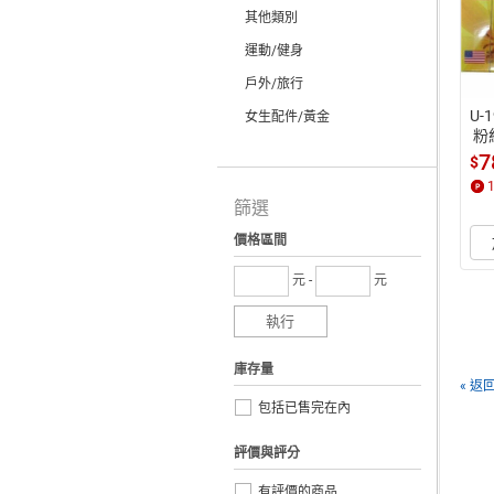
其他類別
運動/健身
戶外/旅行
U-1
女生配件/黃金
 
(6
7
$
篩選
價格區間
元 -
元
執行
庫存量
« 返
包括已售完在內
評價與評分
有評價的商品