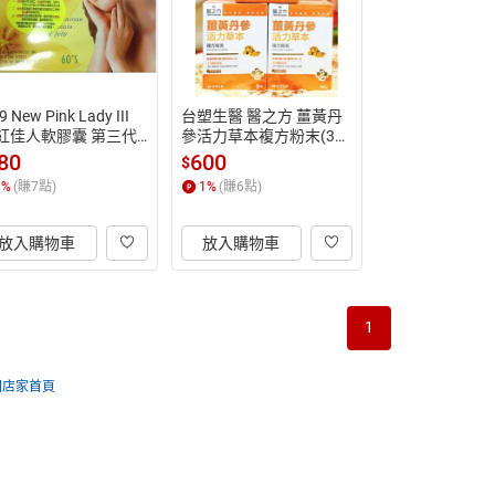
9 New Pink Lady III
台塑生醫 醫之方 薑黃丹
粉紅佳人軟膠囊 第三代
參活力草本複方粉末(30
0粒/盒)
包/盒)
80
600
$
1
%
(賺
7
點)
1
%
(賺
6
點)
放入購物車
放入購物車
1
回店家首頁