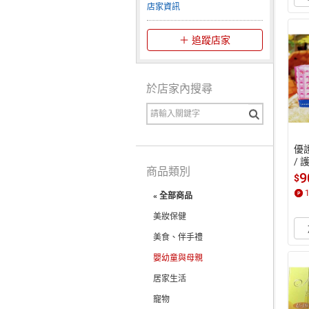
店家資訊
追蹤店家
於店家內搜尋
優護
/ 
商品類別
9
$
« 全部商品
美妝保健
美食、伴手禮
嬰幼童與母親
居家生活
寵物