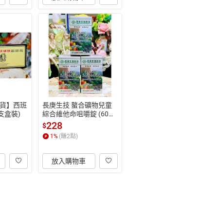
貨】西班
長庚生技 螯合礦物兒童
支盒裝)
綜合維他命咀嚼錠 (60
錠/瓶)】藍莓口味
228
$
1
%
(賺
2
點)
放入購物車