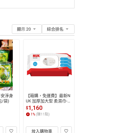
顯示 20
綜合排名
平安淨身
【箱購，免運費】最新N
/袋)
UK 加厚加大型 柔濕巾-含
蓋(80抽x20包/箱)
1,160
$
1
%
(賺
11
點)
放入購物車