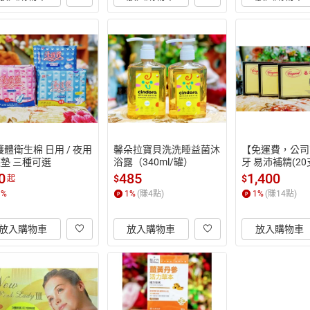
體衛生棉 日用 / 夜用 
馨朵拉寶貝洗洗睡益菌沐
【免運費，公司
護墊 三種可選
浴露（340ml/罐）
牙 易沛補精(20
0
485
1,400
$
$
起
1
%
1
%
(賺
4
點)
1
%
(賺
14
點)
放入購物車
放入購物車
放入購物車