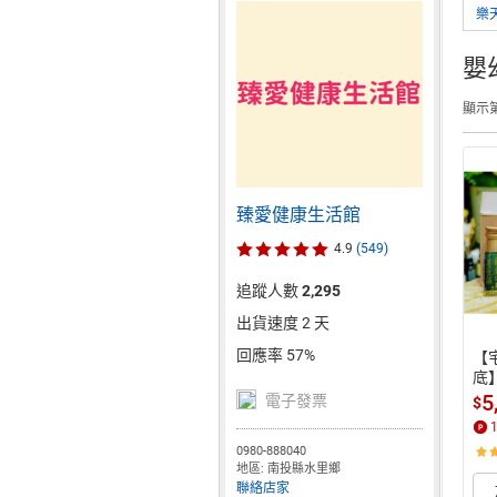
樂
嬰
顯示第
臻愛健康生活館
4.9
(549)
追蹤人數
2,295
出貨速度 2 天
回應率 57%
【
底
養生
5
電子發票
$
盒(
0980-888040
地區: 南投縣水里鄉
聯絡店家