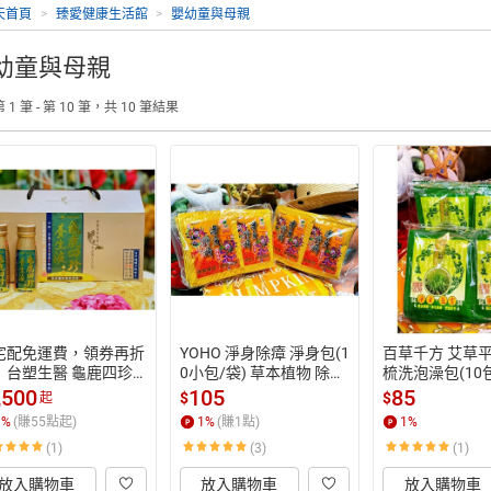
天首頁
>
臻愛健康生活館
>
嬰幼童與母親
幼童與母親
 1 筆 - 第 10 筆，共 10 筆結果
宅配免運費，領券再折
YOHO 淨身除瘴 淨身包(1
百草千方 艾草
】台塑生醫 龜鹿四珍
0小包/袋) 草本植物 除瘴
梳洗泡澡包(10包
液50ml*14瓶/盒*6
包 避邪 淨身 艾草沐浴包
,500
105
85
$
$
起
箱購)
 香茅 艾草淨身包 淨身除
1
%
(賺
55
點起)
1
%
(賺
1
點)
1
%
障
(1)
(3)
(1)
放入購物車
放入購物車
放入購物車