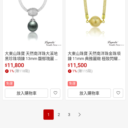
大東山珠寶 天然南洋珠大溪地
大東山珠寶 天然南洋珠金珠項
黑珍珠項鍊 13mm 馥郁瑰麗 極
鍊 11mm 典雅麗緻 極致閃耀系
致閃耀系列
列
11,800
11,500
$
$
1
%
(賺
118
點)
1
%
(賺
115
點)
免運
免運
放入購物車
放入購物車
1
2
3