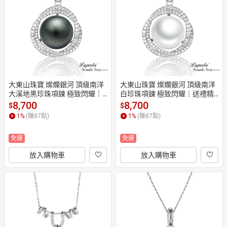
日本購物
電子/紙本書
HOT
大東山珠寶 燦爛銀河 頂級南洋
大東山珠寶 燦爛銀河 頂級南洋
大溪地黑珍珠項鍊 極致閃耀｜
白珍珠項鍊 極致閃耀｜送禮精
送禮精選｜指定卡滿5千回饋1
選｜指定卡滿5千回饋10%
8,700
8,700
$
$
0%
1
%
(賺
87
點)
1
%
(賺
87
點)
免運
免運
放入購物車
放入購物車