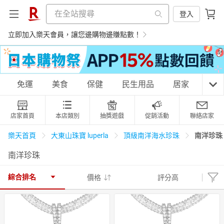
登入
立即加入樂天會員，讓您邊購物邊賺點數！
購物網分類
免運
美食
保健
民生用品
居家
3C
店家首頁
本店類別
抽獎遊戲
促銷活動
聯絡店家
天天免運
美食蛋糕
養生保健
民生用品
南洋珍珠
樂天首頁
大東山珠寶 luperla
頂級南洋海水珍珠
南洋珍珠
居家生活
3C家電
運動休閒
親子玩具
綜合排名
價格
評分高
女裝
男裝
化妝保養
情趣用品