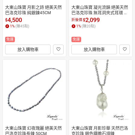
大東山珠寶 月影之詩 絕美天然
大東山珠寶 凝光流韻 絕美天然
巴洛克珍珠 純銀鍊45CM
巴洛克珍珠 無耳洞夾式耳環 銀
色
4,500
2,099
$
$
折後價
1
%
(賺
45
點)
1
%
(賺
20
點)
免運
免運
放入購物車
放入購物車
大東山珠寶 幻夜瑰麗 絕美天然
大東山珠寶 月影珍華 天然巴洛
巴洛克珍珠長鍊 50CM
克珍珠 銀色鐵膽石項鍊