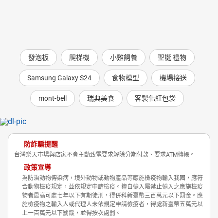
發泡板
爬梯機
小雞飼養
聖誕 禮物
Samsung Galaxy S24
食物模型
機場接送
mont-bell
瑞典美食
客製化紅包袋
防詐騙提醒
台灣樂天市場與店家不會主動致電要求解除分期付款、要求ATM轉帳。
政策宣導
為防治動物傳染病，境外動物或動物產品等應施檢疫物輸入我國，應符
合動物檢疫規定，並依規定申請檢疫。擅自輸入屬禁止輸入之應施檢疫
物者最高可處七年以下有期徒刑，得併科新臺幣三百萬元以下罰金。應
施檢疫物之輸入人或代理人未依規定申請檢疫者，得處新臺幣五萬元以
上一百萬元以下罰鍰，並得按次處罰。