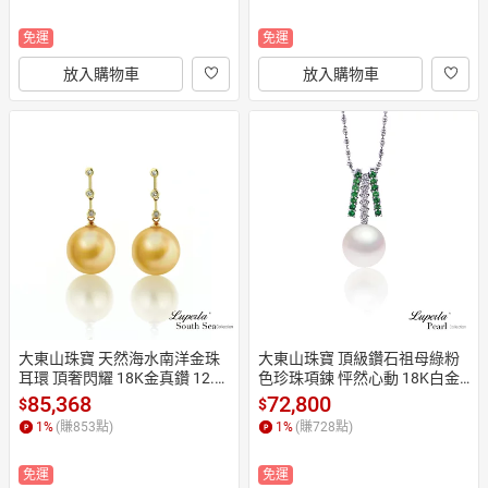
免運
免運
放入購物車
放入購物車
大東山珠寶 天然海水南洋金珠
大東山珠寶 頂級鑽石祖母綠粉
耳環 頂奢閃耀 18K金真鑽 12.5
色珍珠項鍊 怦然心動 18K白金
MM
鍊 10MM
85,368
72,800
$
$
1
%
(賺
853
點)
1
%
(賺
728
點)
免運
免運