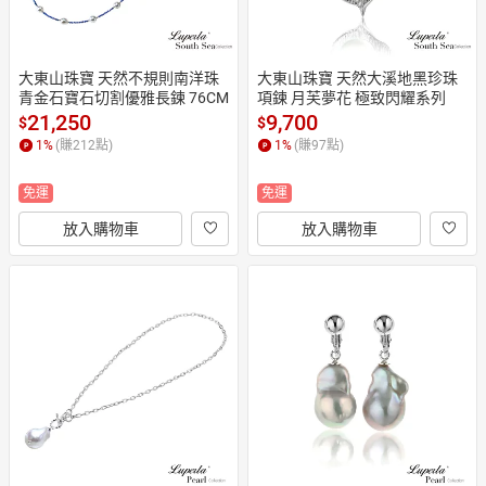
大東山珠寶 天然不規則南洋珠
大東山珠寶 天然大溪地黑珍珠
青金石寶石切割優雅長鍊 76CM
項鍊 月芙夢花 極致閃耀系列
21,250
9,700
$
$
1
%
(賺
212
點)
1
%
(賺
97
點)
免運
免運
放入購物車
放入購物車