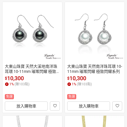
大東山珠寶 天然大溪地南洋珠
大東山珠寶 天然南洋珠耳環 10-
耳環 10-11mm 璀璨閃耀 極致
11mm 璀璨閃耀 極致閃耀系列
閃耀系列
10,300
10,300
$
$
1
%
(賺
103
點)
1
%
(賺
103
點)
免運
免運
放入購物車
放入購物車