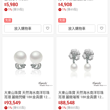
5,980
4,908
$
$
1
%
(賺
59
點)
1
%
(賺
49
點)
免運
免運
放入購物車
放入購物車
大東山珠寶 天然海水南洋珍珠
大東山珠寶 天然海水南洋珍珠
耳環 麗緻閃耀 18K金真鑽 12.5
耳環 麗緻璀璨 18K金真鑽 12M
MM
M
93,549
88,548
$
$
1
%
(賺
935
點)
1
%
(賺
885
點)