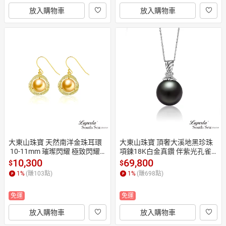
放入購物車
放入購物車
大東山珠寶 天然南洋金珠耳環
大東山珠寶 頂奢大溪地黑珍珠
 10-11mm 璀璨閃耀 極致閃耀
項鍊18K白金真鑽 伴紫光孔雀
系列
色 14MM
10,300
69,800
$
$
1
%
(賺
103
點)
1
%
(賺
698
點)
免運
免運
放入購物車
放入購物車