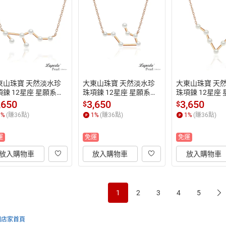
東山珠寶 天然淡水珍
大東山珠寶 天然淡水珍
大東山珠寶 天
項鍊 12星座 星願系列
珠項鍊 12星座 星願系列
珠項鍊 12星座
子座 925純銀鍍玫瑰
 雙子座 925純銀鍍玫瑰
 雙魚座 925純
,650
3,650
3,650
$
$
 生日禮物
金 生日禮物
金 生日禮物
1
%
(賺
36
點)
1
%
(賺
36
點)
1
%
(賺
36
點)
運
免運
免運
放入購物車
放入購物車
放入購物車
1
2
3
4
5
回店家首頁