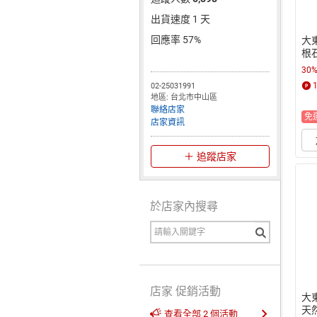
出貨速度 1 天
回應率 57%
大
根
致綻
30
11
02-25031991
地區: 台北市中山區
聯絡店家
免
店家資訊
追蹤店家
於店家內搜尋
店家 促銷活動
大
天
查看全部 2 個活動