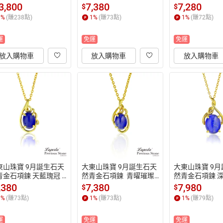
14K金
4K金
4K金
3,800
7,380
7,280
$
$
1
%
(賺
238
點)
1
%
(賺
73
點)
1
%
(賺
72
點)
運
免運
免運
放入購物車
放入購物車
放入購物車
東山珠寶 9月誕生石天
大東山珠寶 9月誕生石天
大東山珠寶 9
青金石項鍊 天藍瑰冠 1
然青金石項鍊  青曜璀璨
然青金石項鍊 深
金
 14K金
4K金
,380
7,380
7,980
$
$
1
%
(賺
73
點)
1
%
(賺
73
點)
1
%
(賺
79
點)
運
免運
免運