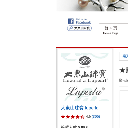
樂
★
顯示第
大東山珠寶 luperla
4.6
(305)
追蹤人數
5,898