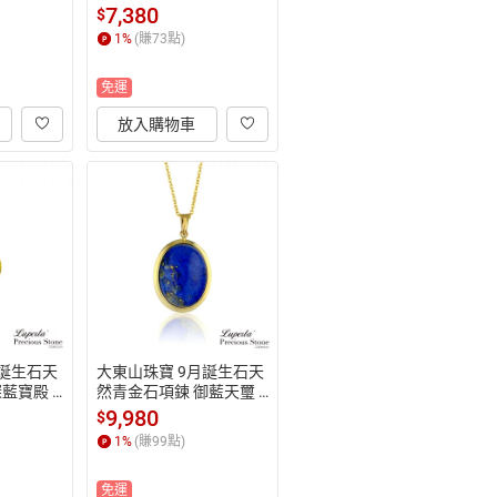
4K金
7,380
$
1
%
(賺
73
點)
免運
放入購物車
月誕生石天
大東山珠寶 9月誕生石天
藍寶殿 1
然青金石項鍊 御藍天璽 1
4K金
9,980
$
1
%
(賺
99
點)
免運