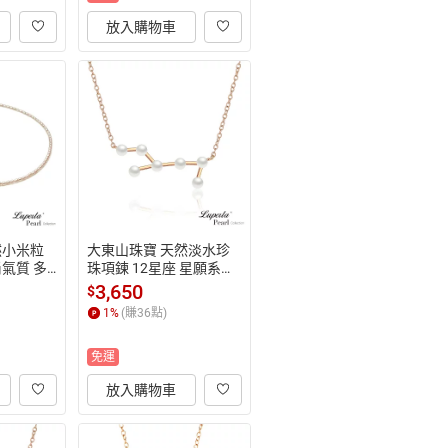
放入購物車
然小米粒
大東山珠寶 天然淡水珍
氣質 多
珠項鍊 12星座 星願系列
3.5MM
 處女座 925純銀鍍玫瑰
3,650
$
金 生日禮物
1
%
(賺
36
點)
免運
放入購物車