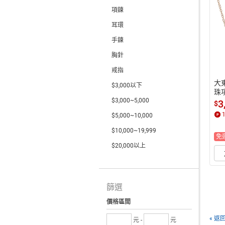
項鍊
耳環
手鍊
胸針
戒指
大
$3,000以下
珠
 獅
$3,000~5,000
3
$
金
$5,000~10,000
$10,000~19,999
免
$20,000以上
篩選
價格區間
« 返
元 -
元