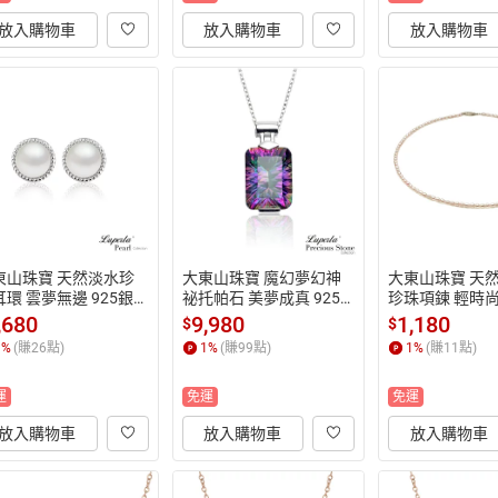
放入購物車
放入購物車
放入購物車
東山珠寶 天然淡水珍
大東山珠寶 魔幻夢幻神
大東山珠寶 天
環 雲夢無邊 925銀
祕托帕石 美夢成真 925
珍珠項鍊 輕時尚
環
銀項鍊
重佩戴 短版頸鍊 
,680
9,980
1,180
$
$
 限量色
1
%
(賺
26
點)
1
%
(賺
99
點)
1
%
(賺
11
點)
運
免運
免運
放入購物車
放入購物車
放入購物車