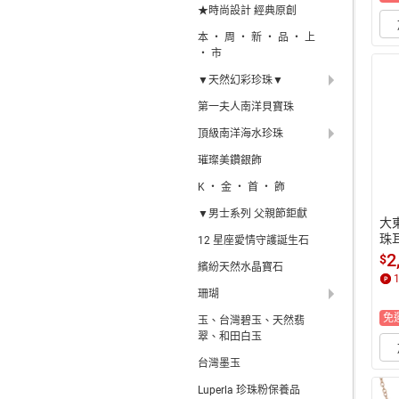
★時尚設計 經典原創
本 ‧ 周 ‧ 新 ‧ 品 ‧ 上
‧ 市
▼天然幻彩珍珠▼
第一夫人南洋貝寶珠
頂級南洋海水珍珠
璀璨美鑽銀飾
K ‧ 金 ‧ 首 ‧ 飾
▼男士系列 父親節鉅獻
大
珠耳
12 星座愛情守護誕生石
耳
2
$
繽紛天然水晶寶石
珊瑚
免
玉、台灣碧玉、天然翡
翠、和田白玉
台灣墨玉
Luperla 珍珠粉保養品