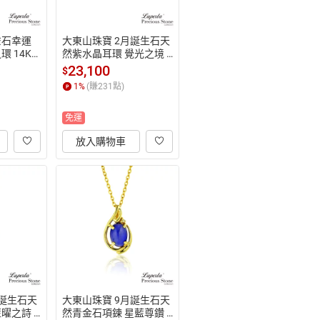
雀石幸運
大東山珠寶 2月誕生石天
 14K
然紫水晶耳環 覺光之境 1
4K金
23,100
$
1
%
(賺
231
點)
免運
放入購物車
月誕生石天
大東山珠寶 9月誕生石天
曜之詩 1
然青金石項鍊 星藍尊鑽 1