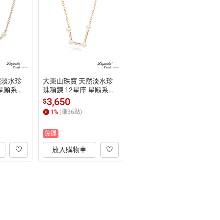
然淡水珍
大東山珠寶 天然淡水珍
 星願系列
珠項鍊 12星座 星願系列
銀鍍玫瑰
 水瓶座 925純銀鍍玫瑰
3,650
$
金 生日禮物
1
%
(賺
36
點)
免運
放入購物車