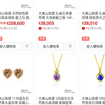
東山珠寶 天然粉色摩
大東山珠寶 孔雀石幸運
大東山珠寶 孔
石鉑金戒指 愛之石 極
耳環 大地脈動之盾 14K
耳環 綠焰翠光之環
放 15.87克拉 國際圍
金
金
208,600
38,005
38,010
$
$
$
%折後
1
%
(賺
2,086
點)
1
%
(賺
380
點)
1
%
(賺
380
點)
運
免運
免運
放入購物車
放入購物車
放入購物車
東山珠寶 11月誕生石
大東山珠寶 2月誕生石天
大東山珠寶 9
然黃水晶耳環 金曜心
然紫水晶項鍊 紫韻星璨 1
然青金石項鍊 藍