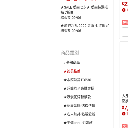
晴 
2
$
★SALE 愛戀七夕★ 愛戀精選戒
指 7折!!!
結束於 09/06
免
★愛妳九九 2099 專區 七夕限定
結束於 09/06
商品類別
« 全部商品
★館長推薦
★本館熱銷TOP30
★超簡約※亮點穿搭
大
★浪漫花嫁新娘款
然
★寵愛媽咪 送禮傳情
4K
7
$
★名人加持 名媛愛戴
★平價onnie姐姐款
免