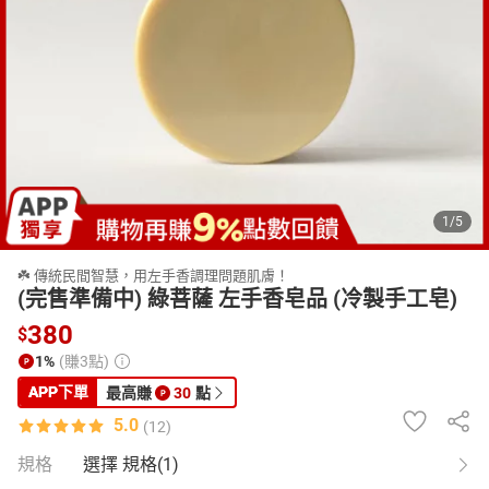
日本購物
電子/紙本書
HOT
1
/
5
☘️ 傳統民間智慧，用左手香調理問題肌膚！
(完售準備中) 綠菩薩 左手香皂品 (冷製手工皂)
380
$
1%
(賺3點)
APP
下單
最高賺
30
點
5.0
(12)
規格
選擇 規格(1)