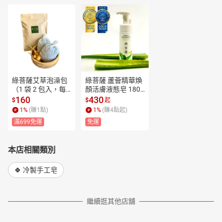
綠菩薩艾草泡澡包
綠菩薩 蘆薈精華煥
（1 袋 2 包入，每
顏活膚液態皂 180
包 40 克）泡澡、泡
ml
160
430
$
$
起
腳皆宜
1
%
(賺
1
點)
1
%
(賺
4
點起)
滿699免運
免運
本店相關類別
🍀 冷製手工皂
繼續逛其他店舖