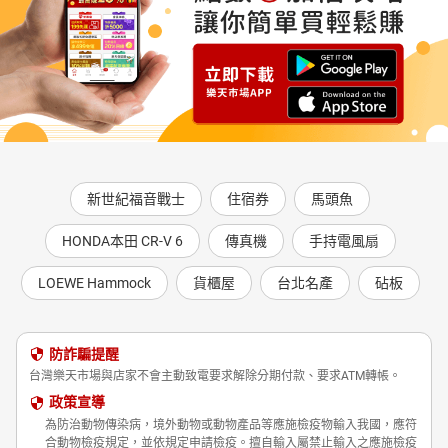
新世紀福音戰士
住宿券
馬頭魚
HONDA本田 CR-V 6
傳真機
手持電風扇
LOEWE Hammock
貨櫃屋
台北名產
砧板
防詐騙提醒
台灣樂天市場與店家不會主動致電要求解除分期付款、要求ATM轉帳。
政策宣導
為防治動物傳染病，境外動物或動物產品等應施檢疫物輸入我國，應符
合動物檢疫規定，並依規定申請檢疫。擅自輸入屬禁止輸入之應施檢疫