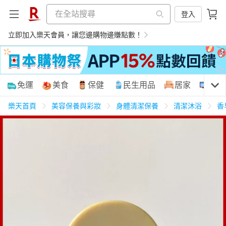
登入
立即加入樂天會員，讓您邊購物邊賺點數！
購物網分類
免運
美食
保健
民生用品
居家
3C
樂天首頁
美容保養與彩妝
身體清潔保養
清潔沐浴
香
天天免運
美食蛋糕
養生保健
民生用品
居家生活
3C家電
運動休閒
親子玩具
女裝
男裝
化妝保養
情趣用品