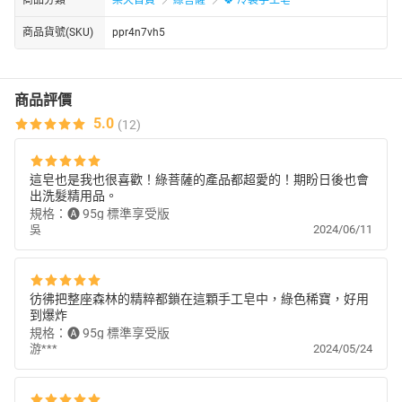
商品貨號(SKU)
ppr4n7vh5
商品評價
5.0
(12)
這皂也是我也很喜歡！綠菩薩的產品都超愛的！期盼日後也會
出洗髮精用品。
規格：🅐 95g 標準享受版
吳
2024/06/11
彷彿把整座森林的精粹都鎖在這顆手工皂中，綠色稀寶，好用
到爆炸
規格：🅐 95g 標準享受版
游***
2024/05/24