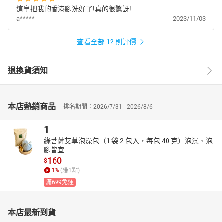
這皂把我的香港腳洗好了!真的很驚訝!
a*****
2023/11/03
查看全部 12 則評價
退換貨須知
本店熱銷商品
排名期間：2026/7/31 - 2026/8/6
1
綠菩薩艾草泡澡包（1 袋 2 包入，每包 40 克）泡澡、泡
腳皆宜
160
$
1
%
(賺
1
點)
滿699免運
本店最新到貨