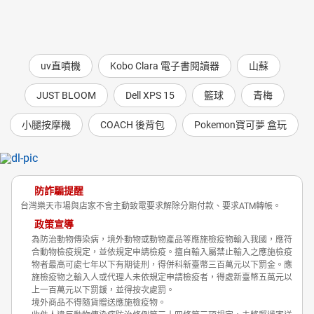
uv直噴機
Kobo Clara 電子書閱讀器
山蘇
JUST BLOOM
Dell XPS 15
籃球
青梅
小腿按摩機
COACH 後背包
Pokemon寶可夢 盒玩
防詐騙提醒
台灣樂天市場與店家不會主動致電要求解除分期付款、要求ATM轉帳。
政策宣導
為防治動物傳染病，境外動物或動物產品等應施檢疫物輸入我國，應符
合動物檢疫規定，並依規定申請檢疫。擅自輸入屬禁止輸入之應施檢疫
物者最高可處七年以下有期徒刑，得併科新臺幣三百萬元以下罰金。應
施檢疫物之輸入人或代理人未依規定申請檢疫者，得處新臺幣五萬元以
上一百萬元以下罰鍰，並得按次處罰。
境外商品不得隨貨贈送應施檢疫物。