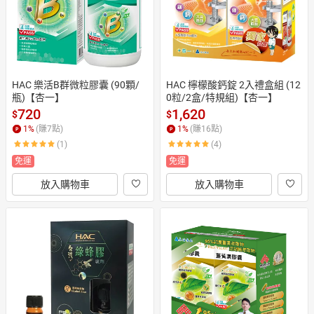
HAC 樂活B群微粒膠囊 (90顆/
HAC 檸檬酸鈣錠 2入禮盒組 (12
瓶)【杏一】
0粒/2盒/特規組)【杏一】
720
1,620
$
$
1
%
(賺
7
點)
1
%
(賺
16
點)
(1)
(4)
免運
免運
放入購物車
放入購物車