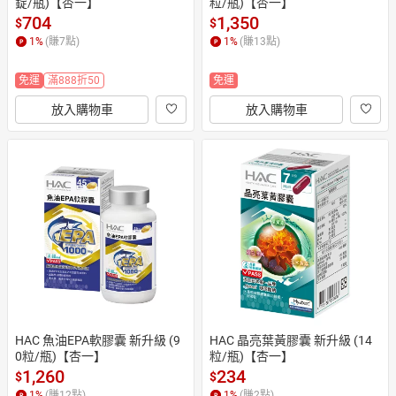
錠/瓶)【杏一】
粒/瓶)【杏一】
704
1,350
$
$
1
%
(賺
7
點)
1
%
(賺
13
點)
免運
滿888折50
免運
放入購物車
放入購物車
HAC 魚油EPA軟膠囊 新升級 (9
HAC 晶亮葉黃膠囊 新升級 (14
0粒/瓶)【杏一】
粒/瓶)【杏一】
1,260
234
$
$
1
%
(賺
12
點)
1
%
(賺
2
點)