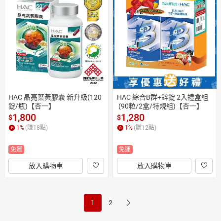
HAC 晶亮葉黃膠囊 新升級(120
HAC 綜合B群+鋅錠 2入禮盒組
錠/瓶)【杏一】
 (90粒/2盒/特規組)【杏一】
1,800
1,280
$
$
1
%
(賺
18
點)
1
%
(賺
12
點)
免運
免運
放入購物車
放入購物車
1
2