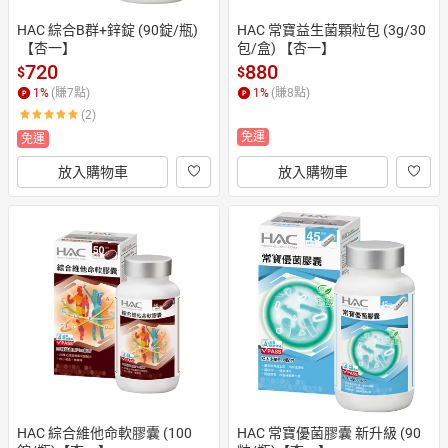
HAC 綜合B群+鋅錠 (90錠/瓶)
HAC 常寶益生菌顆粒包 (3g/30
 【杏一】
包/盒) 【杏一】
720
880
$
$
1
%
(賺
7
點)
1
%
(賺
8
點)
(2)
免運
免運
放入購物車
放入購物車
HAC 綜合維他命軟膠囊 (100
HAC 常寶優菌膠囊 新升級 (90