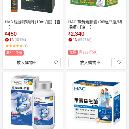
HAC 綠蜂膠噴劑 (10ml/瓶)【杏
HAC 薑黃素膠囊 (90粒/2瓶/特
一】
規組)【杏一】
450
2,340
$
$
1
%
(賺
4
點)
1
%
(賺
23
點)
(1)
免運
滿888折50
滿699免運
放入購物車
放入購物車