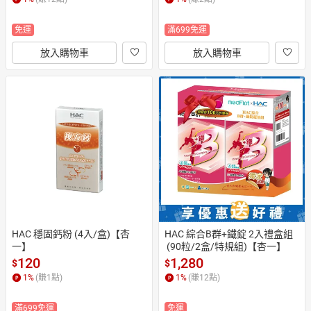
免運
滿699免運
放入購物車
放入購物車
HAC 穩固鈣粉 (4入/盒)【杏
HAC 綜合B群+鐵錠 2入禮盒組
一】
 (90粒/2盒/特規組)【杏一】
120
1,280
$
$
1
%
(賺
1
點)
1
%
(賺
12
點)
滿699免運
免運