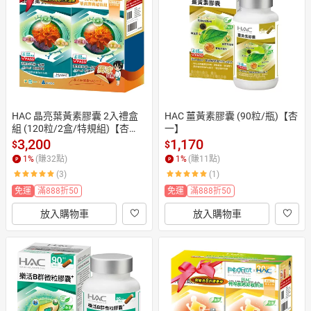
日本購物
電子/紙本書
HOT
HAC 晶亮葉黃素膠囊 2入禮盒
HAC 薑黃素膠囊 (90粒/瓶)【杏
組 (120粒/2盒/特規組)【杏
一】
一】
3,200
1,170
$
$
1
%
(賺
32
點)
1
%
(賺
11
點)
(3)
(1)
免運
滿888折50
免運
滿888折50
放入購物車
放入購物車