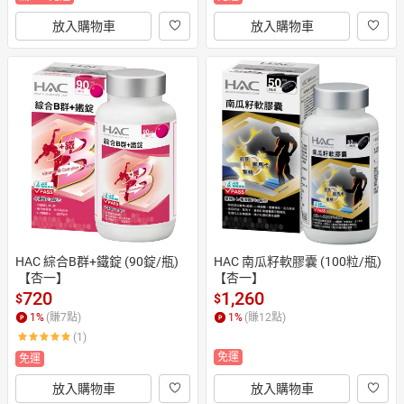
放入購物車
放入購物車
HAC 綜合B群+鐵錠 (90錠/瓶)
HAC 南瓜籽軟膠囊 (100粒/瓶)
 【杏一】
【杏一】
720
1,260
$
$
1
%
(賺
7
點)
1
%
(賺
12
點)
(1)
免運
免運
放入購物車
放入購物車