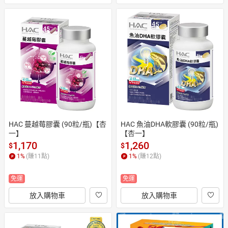
HAC 蔓越莓膠囊 (90粒/瓶)【杏
HAC 魚油DHA軟膠囊 (90粒/瓶)
一】
【杏一】
1,170
1,260
$
$
1
%
(賺
11
點)
1
%
(賺
12
點)
免運
免運
放入購物車
放入購物車