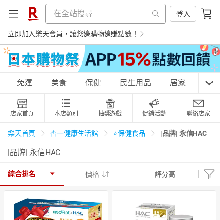
登入
立即加入樂天會員，讓您邊購物邊賺點數！
購物網分類
免運
美食
保健
民生用品
居家
3C
店家首頁
本店類別
抽獎遊戲
促銷活動
聯絡店家
天天免運
美食蛋糕
養生保健
民生用品
|品牌| 永信HAC
樂天首頁
杏一健康生活館
⭐️保健食品
|品牌| 永信HAC
居家生活
3C家電
運動休閒
親子玩具
綜合排名
價格
評分高
女裝
男裝
化妝保養
情趣用品