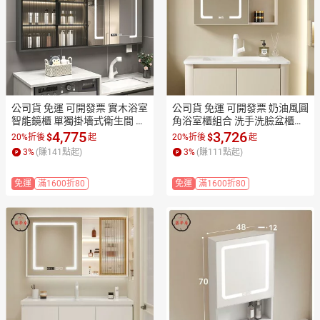
公司貨 免運 可開發票 實木浴室
公司貨 免運 可開發票 奶油風圓
智能鏡櫃 單獨掛墻式衛生間 收
角浴室櫃組合 洗手洗臉盆櫃太
納鏡子鏡箱廁所梳妝鏡門工廠
空鋁衛浴 櫃洗漱臺陶瓷一體盆
4,775
3,726
$
$
20%折後
起
20%折後
起
現貨直銷 售後保障 全館折扣 店
工廠現貨直銷 售後保障 全館折
3
%
(賺
141
點起)
3
%
(賺
111
點起)
長新品推薦 7ZM83
扣 店長新品推薦 7ZM83
免運
滿1600折80
免運
滿1600折80