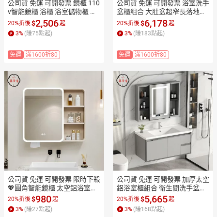
公司貨 免運 可開發票 鏡櫃 110
公司貨 免運 可開發票 浴室洗手
v智能鏡櫃 浴櫃 浴室儲物櫃 太
盆櫃組合 大肚盆超窄長落地立
空鋁圓弧簡約浴室鏡櫃 高清防
柱式小號 尺寸洗臉池一體臺盆
2,506
6,178
$
$
20%折後
起
20%折後
起
霧衛生間掛墻式 帶美妝收納儲
工廠現貨直銷 售後保障 全館折
3
%
(賺
75
點起)
3
%
(賺
183
點起)
物櫃工廠現貨直銷 售後保障 全
扣 店長新品推薦 7ZM83
館折扣 店長新品推薦 7ZM83
免運
滿1600折80
免運
滿1600折80
公司貨 免運 可開發票 限時下殺
公司貨 免運 可開發票 加厚太空
💖圓角智能鏡櫃 太空鋁浴室鏡
鋁浴室櫃組合 衛生間洗手盆洗
子 衛浴儲物收納櫃 半封式帶美
臉盆 陶瓷一體衛浴櫃洗漱臺池
980
5,665
$
$
20%折後
起
20%折後
起
妝收納架美妝鏡 梳妝鏡箱 110
工廠現貨直銷 售後保障 全館折
3
%
(賺
27
點起)
3
%
(賺
168
點起)
V防水潮防鏽防霉除霧工廠現貨
扣 店長新品推薦 7ZM83