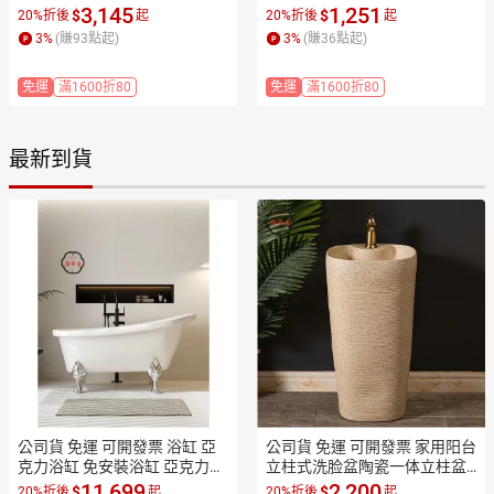
桶帶把手推車食堂餐廳保溫桶
椅 滑輪吧臺椅 轉椅 吧臺椅 高
3,145
1,251
$
$
20%折後
起
20%折後
起
帶滑輪支架
凳子 高椅子 化妝椅 高腳椅 酒
3
%
(賺
93
點起)
3
%
(賺
36
點起)
吧椅 椅子
免運
滿1600折80
免運
滿1600折80
最新到貨
公司貨 免運 可開發票 浴缸 亞
公司貨 免運 可開發票 家用阳台
克力浴缸 免安裝浴缸 亞克力免
立柱式洗脸盆陶瓷一体立柱盆
安裝歐式浴缸 酒店家用成人免
酒店洗手盆水池落地式台盆21
11,699
2,200
$
$
20%折後
起
20%折後
起