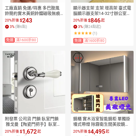
工廠直銷 免運/特惠 多巴胺風
顯示器支架 支架 增高架 臺式電
鈴簡約實木黃銅鈴鐺磁吸無痕
腦顯示器支架14-32寸辦公室桌
膠兩用免安裝門鈴創意擺件特
面增高升降旋轉掛屏風支架 免
243
846
$
$
20%折後
20%折後
起
惠/開立發票 全館八折 z1026工
運 開立發票 工廠直銷 售後保障 
3
%
(賺
6
點)
3
%
(賺
24
點起)
廠直銷 免運/特惠
z5520
(1)
免運
滿1600折80
免運
滿1600折80
附發票 公司貨 門鎖 臥室門鎖
鏡櫃 實木浴室智能鏡柜 單獨掛
 雅戈曼【陶瓷門把手】臥室實
墻式帶燈 除霧衛生間美妝鏡子
木門鎖歐式磁吸靜音房門鎖室
 置物柜 帶收納 店長優選 免運
1,672
4,495
$
$
20%折後
起
20%折後
起
內分體鎖
 開立發票 全館8折 特惠/快速出