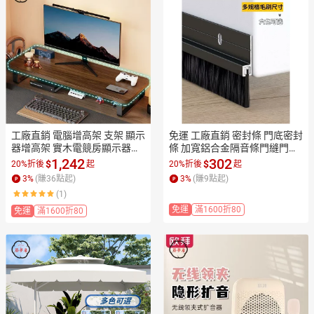
工廠直銷 電腦增高架 支架 顯示
免運 工廠直銷 密封條 門底密封
器增高架 實木電競房顯示器增
條 加寬鋁合金隔音條門縫門底
高架 托架 底座墊高支架 桌面收
密封條防風防塵條防蟲毛刷門
1,242
302
$
$
20%折後
起
20%折後
起
納架 辦公桌置物架
擋門下縫隙店長推薦/特惠 工廠
3
%
(賺
36
點起)
3
%
(賺
9
點起)
現貨出 特價出 全館折扣 售後保
(1)
障 zm5319
免運
滿1600折80
免運
滿1600折80