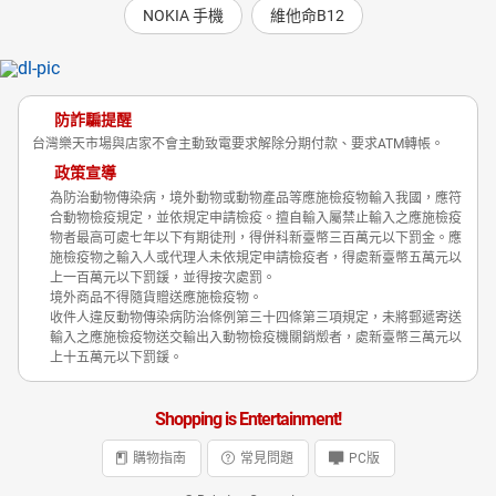
NOKIA 手機
維他命B12
防詐騙提醒
台灣樂天市場與店家不會主動致電要求解除分期付款、要求ATM轉帳。
政策宣導
為防治動物傳染病，境外動物或動物產品等應施檢疫物輸入我國，應符
合動物檢疫規定，並依規定申請檢疫。擅自輸入屬禁止輸入之應施檢疫
物者最高可處七年以下有期徒刑，得併科新臺幣三百萬元以下罰金。應
施檢疫物之輸入人或代理人未依規定申請檢疫者，得處新臺幣五萬元以
上一百萬元以下罰鍰，並得按次處罰。
境外商品不得隨貨贈送應施檢疫物。
收件人違反動物傳染病防治條例第三十四條第三項規定，未將郵遞寄送
輸入之應施檢疫物送交輸出入動物檢疫機關銷燬者，處新臺幣三萬元以
上十五萬元以下罰鍰。
Shopping is Entertainment!
購物指南
常見問題
PC版