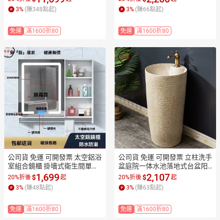
安裝貴妃浴缸 浴盆 浴室加厚浴
工廠現貨直銷 售後保障 全館折
3
%
(賺
348
點起)
3
%
(賺
66
點起)
缸工廠現貨直銷 售後保障 全館
扣 店長新品推薦 7ZM83
折扣 店長新品推薦 7ZM83
免運
滿1600折80
免運
滿1600折80
公司貨 免運 可開發票 太空鋁浴
公司貨 免運 可開發票 立柱洗手
室組合鏡櫃 掛墻式衛生間單獨
盆庭院一体水池落地式台盆阳
儲物 收納鏡箱洗手間智能鏡子
台卫生间立柱盆陶瓷洗脸盆6工
1,699
2,107
$
$
20%折後
起
20%折後
起
工廠現貨直銷 售後保障 全館折
廠現貨直銷 售後保障 全館折扣
3
%
(賺
48
點起)
3
%
(賺
63
點起)
扣 店長新品推薦 7ZM83
 店長新品推薦 7ZM83
免運
滿1600折80
免運
滿1600折80