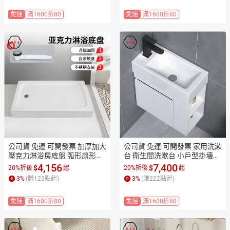
直銷 售後保障 全館折扣 店長新
免運
滿1600折80
免運
滿1600折80
品推薦 7ZM83
公司貨 免運 可開發票 加厚加大
公司貨 免運 可開發票 家用洗漱
壓克力淋浴房底盤 弧形扇形長
台 衛生間洗漱台 小戶型掛墻式
方形防水底盆 浴室防滑淋浴底
洗手盆櫃 衛生間陽臺墻角實木
4,156
7,400
$
$
20%折後
起
20%折後
起
座 衛浴乾濕分離專用 防滲水易
吊櫃 一體陶瓷面盆洗漱台工廠
3
%
(賺
123
點起)
3
%
(賺
222
點起)
清潔淋浴基座工廠現貨直銷 售
現貨直銷 售後保障 全館折扣 店
後保障 全館折扣 店長新品推薦
長新品推薦 7ZM83
免運
滿1600折80
免運
滿1600折80
 7ZM83