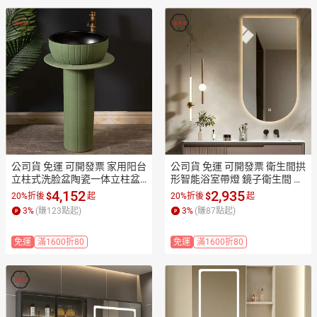
公司貨 免運 可開發票 家用阳台
公司貨 免運 可開發票 衛生間拱
立柱式洗脸盆陶瓷一体立柱盆
形智能浴室帶燈 鏡子衛生間 廁
酒店洗手盆水池落地式台盆27
所鏡子led帶燈 洗手台法式梳妝
4,152
2,935
$
$
20%折後
起
20%折後
起
工廠現貨直銷 售後保障 全館折
台鏡掛墻工廠現貨直銷 售後保
3
%
(賺
123
點起)
3
%
(賺
87
點起)
扣 店長新品推薦 7ZM83
障 全館折扣 店長新品推薦 7ZM
83
免運
滿1600折80
免運
滿1600折80