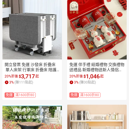
開立發票 免運 沙發床 折疊床
免運 伴手禮 結婚禮物 交換禮物 
 單人床架 行軍床 折疊床 陪護
送禮品 新婚禮物送新人情侶對
床 躺椅 折疊床 單人午休折疊床 
杯訂婚結婚創意伴手禮送新娘
3,717
1,046
$
$
20%折後
起
20%折後
起
辦公室午睡折疊床 結實耐用折
閨蜜喜兔子擺件工廠直銷 開立
3
%
(賺
111
點起)
3
%
(賺
30
點起)
疊沙髮床 四折床 店長優選
發票 特惠/售後保障Z1223
免運
滿1600折80
免運
滿1600折80