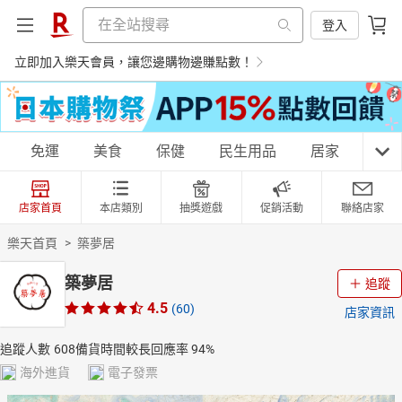
登入
立即加入樂天會員，讓您邊購物邊賺點數！
購物網分類
免運
美食
保健
民生用品
居家
3C
店家首頁
本店類別
抽獎遊戲
促銷活動
聯絡店家
天天免運
美食蛋糕
養生保健
民生用品
樂天首頁
>
築夢居
築夢居
追蹤
4.5
(60)
店家資訊
居家生活
3C家電
運動休閒
親子玩具
追蹤人數
608
備貨時間較長
回應率
94%
海外進貨
電子發票
女裝
男裝
化妝保養
情趣用品