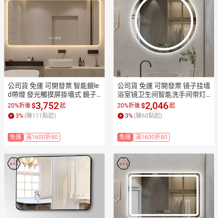
公司貨 免運 可開發票 智能鏡le
公司貨 免運 可開發票 镜子挂墙
d帶燈 發光觸摸屏掛墻式 鏡子
浴室镜卫生间智能洗手间带灯
衛生間防霧衛浴 洗手間浴室鏡
圆镜壁挂防雾发光led镜圆形工
3,752
2,046
$
$
20%折後
起
20%折後
起
工廠現貨直銷 售後保障 全館折
廠現貨直銷 售後保障 全館折扣
3
%
(賺
111
點起)
3
%
(賺
60
點起)
扣 店長新品推薦 7ZM83
 店長新品推薦 7ZM83
免運
滿1600折80
免運
滿1600折80