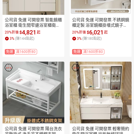
公司貨 免運 可開發票 智能鏡櫃
公司貨 免運 可開發票 不銹鋼鏡
浴室櫃 衛生間窄邊浴室櫃衛浴
櫃定製 浴室鏡櫃掛墻式鏡子櫃
洗臉盆 掃地機器人櫃洗衣工廠
 衛生間鏡箱智能鏡櫃單獨工廠
4,821
6,021
$
$
20%折後
起
20%折後
起
現貨直銷 售後保障 全館折扣 店
現貨直銷 售後保障 全館折扣 店
3
%
(賺
144
點起)
3
%
(賺
180
點起)
長新品推薦 7ZM83
長新品推薦 7ZM83
免運
滿1600折80
免運
滿1600折80
公司貨 免運 可開發票 陽台洗衣
公司貨 免運 可開發票 輕奢簡約
盆懸掛式 洗手盆不銹鋼支架臺
衛生間浴室櫃 岩板無縫拼接陶