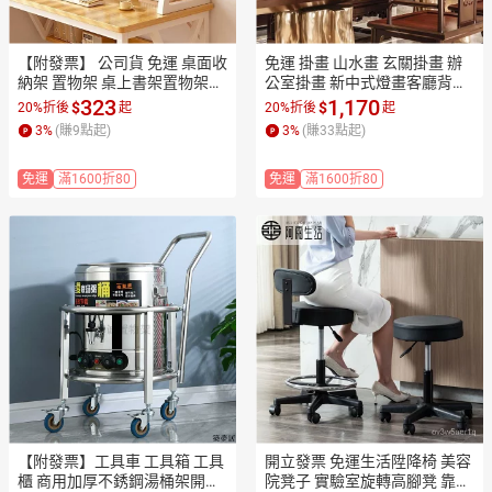
【附發票】 公司貨 免運 桌面收
免運 掛畫 山水畫 玄關掛畫 辦
納架 置物架 桌上書架置物架分
公室掛畫 新中式燈畫客廳背景
層收納架書桌電腦桌面學生小
墻裝飾畫帶燈發光壁畫中國風
323
1,170
$
$
20%折後
起
20%折後
起
層架多層整理小書柜特惠 M09
橫版沙發山水掛畫特惠/開立發
3
%
(賺
9
點起)
3
%
(賺
33
點起)
20
票 全館八折 z1225
免運
滿1600折80
免運
滿1600折80
【附發票】工具車 工具箱 工具
開立發票 免運生活陞降椅 美容
櫃 商用加厚不銹鋼湯桶架開水
院凳子 實驗室旋轉高腳凳 靠背