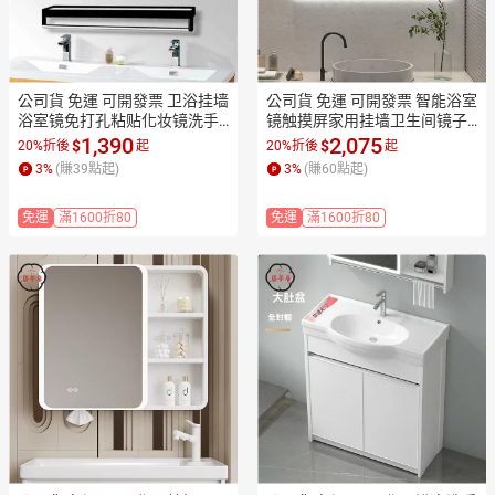
公司貨 免運 可開發票 卫浴挂墙
公司貨 免運 可開發票 智能浴室
浴室镜免打孔粘贴化妆镜洗手
镜触摸屏家用挂墙卫生间镜子
间厕所洗漱台梳妆卫生间镜子
壁挂洗手间防雾带led灯镜子工
1,390
2,075
$
$
20%折後
起
20%折後
起
工廠現貨直銷 售後保障 全館折
廠現貨直銷 售後保障 全館折扣
3
%
(賺
39
點起)
3
%
(賺
60
點起)
扣 店長新品推薦 7ZM83
 店長新品推薦 7ZM83
免運
滿1600折80
免運
滿1600折80