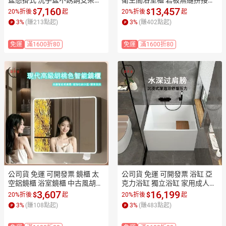
盆一體洗衣池 帶搓板水槽臉盆
瓷一體盆浴室櫃組合 洗漱台洗
7,160
13,457
$
$
20%折後
起
20%折後
起
工廠現貨直銷 售後保障 全館折
臉盆池浴室櫃工廠現貨直銷 售
3
%
(賺
213
點起)
3
%
(賺
402
點起)
扣 店長新品推薦 7ZM83
後保障 全館折扣 店長新品推薦
 7ZM83
免運
滿1600折80
免運
滿1600折80
公司貨 免運 可開發票 鏡櫃 太
公司貨 免運 可開發票 浴缸 亞
空鋁鏡櫃 浴室鏡櫃 中古風胡桃
克力浴缸 獨立浴缸 家用成人小
木太空鋁圓弧鏡櫃 浴室智能鏡
戶型浴缸 日式迷你深泡獨立式
3,607
16,199
$
$
20%折後
起
20%折後
起
櫃 儲物櫃 衛生間掛墻式帶梳妝
可移動浴盆 泡澡浴缸 亞克力浴
3
%
(賺
108
點起)
3
%
(賺
483
點起)
鏡櫃工廠現貨直銷 售後保障 全
缸工廠現貨直銷 售後保障 全館
館折扣 店長新品推薦 7ZM83
折扣 店長新品推薦 7ZM83