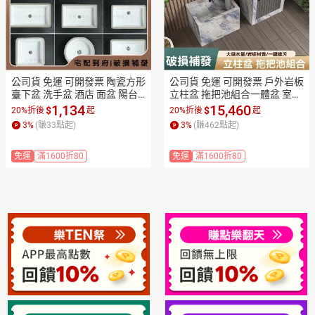
公司貨 免運 可開發票 陶瓷方形 
公司貨 免運 可開發票 戶外岩板
臺下盆 洗手盆 酒店 面盆 陽台
立柱盆 拖把池組合一體盆 室外
嵌入式 台盆 家用 大小尺寸平底 
花園別墅陽露台帶門洗手台盆
1,134
15,460
$
$
20%折後
起
20%折後
起
洗臉盆工廠現貨直銷 售後保障
工廠現貨直銷 售後保障 全館折
3
%
(賺
33
點起)
3
%
(賺
462
點起)
 全館折扣 店長新品推薦 7ZM8
扣 店長新品推薦 7ZM83
3
免運
滿1600折80
免運
滿1600折80