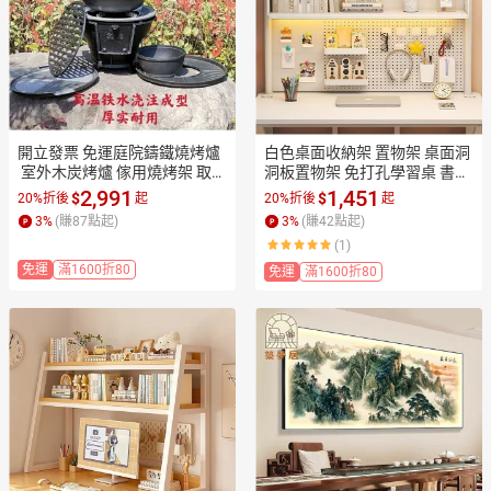
開立發票 免運庭院鑄鐵燒烤爐
白色桌面收納架 置物架 桌面洞
 室外木炭烤爐 傢用燒烤架 取暖
洞板置物架 免打孔學習桌 書桌
爐 柴火爐灶 柴火爐 木炭火爐
立式隔板 桌上書架 整理架 收納
2,991
1,451
$
$
20%折後
起
20%折後
起
 柴火灶 燒炭爐子 炭火灶臺 燒
架  店長優選
3
%
(賺
87
點起)
3
%
(賺
42
點起)
烤爐 炭爐
(1)
免運
滿1600折80
免運
滿1600折80