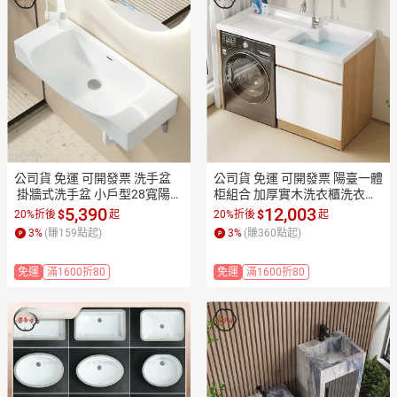
公司貨 免運 可開發票 洗手盆
公司貨 免運 可開發票 陽臺一體
 掛牆式洗手盆 小戶型28寬陽臺
柜組合 加厚實木洗衣櫃洗衣池
衛生間陶瓷洗手盆 簡易洗臉洗
盆滾筒洗衣機 伴侶帶搓板定製
5,390
12,003
$
$
20%折後
起
20%折後
起
手池 洗漱台工廠現貨直銷 售後
工廠現貨直銷 售後保障 全館折
3
%
(賺
159
點起)
3
%
(賺
360
點起)
保障 全館折扣 店長新品推薦 7
扣 店長新品推薦 7ZM83
ZM83
免運
滿1600折80
免運
滿1600折80