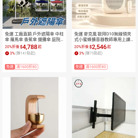
免運 工廠直銷 戶外遮陽傘 中柱
免運 麥克風 歐拜D10無線領夾
傘 羅馬傘 香蕉傘 擺攤傘 庭院
式小蜜蜂擴音器教師專用上課
傘 遮陽傘 戶外扳手傘 防曬 室
講麥克風喇叭大音量
4,788
2,546
$
$
20%折後
起
20%折後
起
外庭院邊傘 花園別墅泳池 太陽
3
%
(賺
141
點起)
3
%
(賺
75
點起)
傘 露臺沙灘傘店長推薦/特惠
 工廠現貨出 特價出 全館折扣
免運
滿1600折80
免運
滿1600折80
 售後保障 zm5319