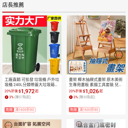
店長推薦
工廠直銷 可批發 垃圾桶 戶外垃
畫架 櫸木抽屜式畫架 原木美術
圾桶 240L分類帶蓋大垃圾箱大
生專用畫板 素描工具套裝 兒童
容量戶外環衛小區物業大號翻
支架式 油畫架 工廠直銷 全館折
1,972
1,026
$
$
20%折後
起
20%折後
起
蓋垃圾桶批發特惠/快速出貨ZZ
扣 免運 開立發票 z5513
3
%
(賺
57
點起)
3
%
(賺
30
點起)
095
免運
滿1600折80
免運
滿1600折80