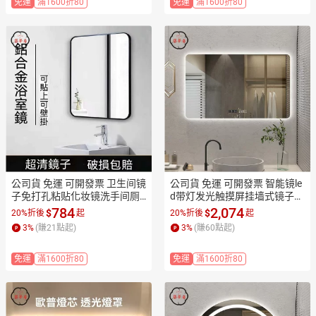
免運
滿1600折80
免運
滿1600折80
公司貨 免運 可開發票 卫生间镜
公司貨 免運 可開發票 智能镜le
子免打孔粘贴化妆镜洗手间厕
d带灯发光触摸屏挂墙式镜子卫
所洗漱台梳妆卫浴挂墙浴室镜
生间防雾卫浴洗手间浴室镜工
784
2,074
$
$
20%折後
起
20%折後
起
工廠現貨直銷 售後保障 全館折
廠現貨直銷 售後保障 全館折扣
3
%
(賺
21
點起)
3
%
(賺
60
點起)
扣 店長新品推薦 7ZM83
 店長新品推薦 7ZM83
免運
滿1600折80
免運
滿1600折80