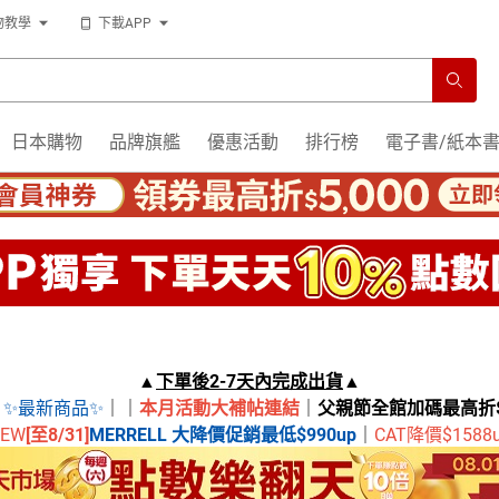
物教學
下載APP
日本購物
品牌旗艦
優惠活動
排行榜
電子書/紙本
▲
下單後2-7天內完成出貨
▲
薦
✨最新商品✨
｜｜
本月活動大補帖連結
｜
父親節全館加碼最高折$
EW
[至
8/31]
MERRELL 大降價促銷最低$990up
｜
CAT降價$1588