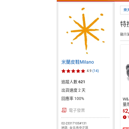
樂
特
顯示第
米蘭皮鞋Milano
4.9
(14)
追蹤人數
621
出貨速度 2 天
回應率 100%
W&
量
 
2
電子發票
$
02-23317105#131
地區: 台北市中正區