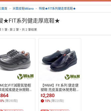
天首頁
>
米蘭皮鞋Milano
>
特搜★FIT系列健走厚底鞋★
搜★FIT系列健走厚底鞋★
 1 筆 - 第 2 筆，共 2 筆結果
M(女)FIT減壓氣墊輕
【W&M】Fit 系列 健走健
厚底搖搖健走休閒鞋
塑鞋 亮皮直套休閒男鞋
女鞋-黑色 治裝激推
－黑
,864
2,280
$
10
%
(賺
280
點)
10
%
(賺
220
點)