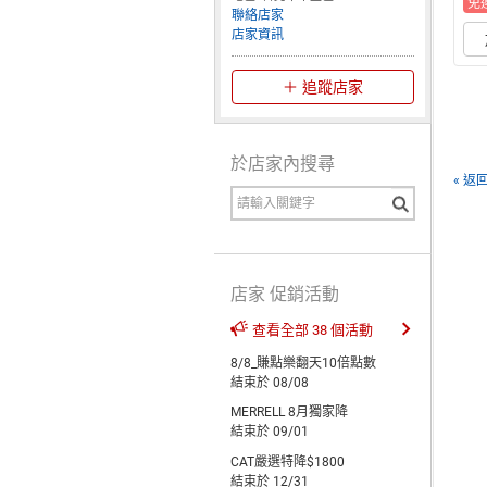
免
聯絡店家
店家資訊
追蹤店家
於店家內搜尋
« 返
店家 促銷活動
查看全部 38 個活動
8/8_賺點樂翻天10倍點數
結束於 08/08
MERRELL 8月獨家降
結束於 09/01
CAT嚴選特降$1800
結束於 12/31