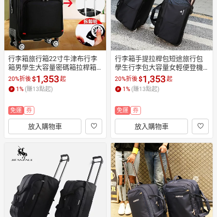
行李箱旅行箱22寸牛津布行李
行李箱手提拉桿包短途旅行包
箱男學生大容量密碼箱拉桿箱
學生行李包大容量女輕便登機
女皮箱28寸耐用
包男折疊手提袋
1,353
1,353
$
$
20%折後
起
20%折後
起
1
%
(賺
13
點起)
1
%
(賺
13
點起)
免運
券
免運
券
放入購物車
放入購物車