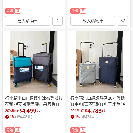
免運
券
免運
券
放入購物車
放入購物車
行李箱出口IT超輕牛津布登機拉
行李箱出口超輕靜音20寸登機
桿箱24寸可擴展靜音萬向輪行
行李箱寬拉桿旅行箱牛津布24
李箱28旅行箱
萬向輪密碼箱
4,499
4,788
$
$
20%折後
起
20%折後
起
1
%
(賺
44
點起)
1
%
(賺
47
點起)
免運
券
免運
券