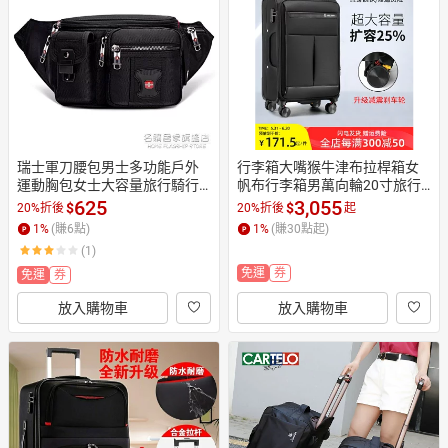
日本購物
電子/紙本書
HOT
瑞士軍刀腰包男士多功能戶外
行李箱大嘴猴牛津布拉桿箱女
運動胸包女士大容量旅行騎行
帆布行李箱男萬向輪20寸旅行
收銀腰包 摩可美家
登機箱26皮箱子
625
3,055
$
$
20%折後
20%折後
起
1
%
(賺
6
點)
1
%
(賺
30
點起)
(1)
免運
券
免運
券
放入購物車
放入購物車