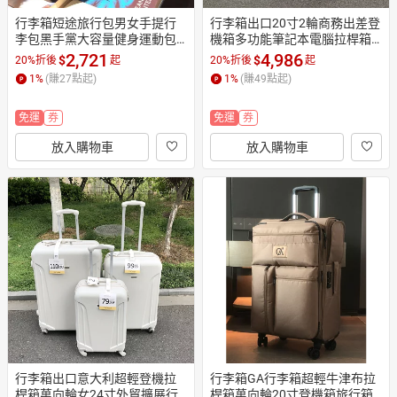
行李箱短途旅行包男女手提行
行李箱出口20寸2輪商務出差登
李包黑手黨大容量健身運動包
機箱多功能筆記本電腦拉桿箱
登機包旅游包袋
單肩手提包男
2,721
4,986
$
$
20%折後
起
20%折後
起
1
%
(賺
27
點起)
1
%
(賺
49
點起)
免運
券
免運
券
放入購物車
放入購物車
行李箱出口意大利超輕登機拉
行李箱GA行李箱超輕牛津布拉
桿箱萬向輪女24寸外貿擴展行
桿箱萬向輪20寸登機箱旅行箱2