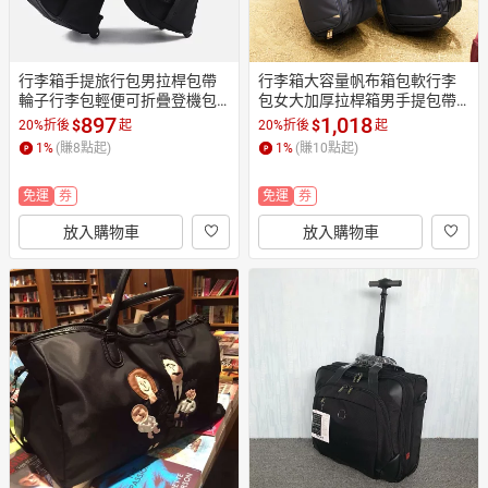
行李箱手提旅行包男拉桿包帶
行李箱大容量帆布箱包軟行李
輪子行李包輕便可折疊登機包
包女大加厚拉桿箱男手提包帶
出差旅游收納袋
輪子防水旅行袋
897
1,018
$
$
20%折後
起
20%折後
起
1
%
(賺
8
點起)
1
%
(賺
10
點起)
免運
券
免運
券
放入購物車
放入購物車