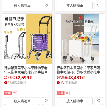
放入購物車
放入購物車
行李箱買菜車小推車購物車老
行李箱日本買菜小拉車家用購
年人拖車家用爬樓行李手拉車
物車輕便可折疊取快遞小推車
折疊便攜拉桿車
便攜式手拉拖車
2,599
3,481
$
$
20%折後
起
20%折後
起
1
%
(賺
25
點起)
1
%
(賺
34
點起)
免運
券
免運
券
放入購物車
放入購物車