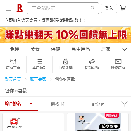
登入
立即加入樂天會員，讓您邊購物邊賺點數！
購物網分類
免運
美食
保健
民生用品
居家
3C
店家首頁
本店類別
抽獎遊戲
促銷活動
聯絡店家
天天免運
美食蛋糕
養生保健
民生用品
包你✨喜歡
樂天首頁
摩可美家
包你✨喜歡
居家生活
3C家電
運動休閒
親子玩具
綜合排名
價格
評分高
女裝
男裝
化妝保養
情趣用品