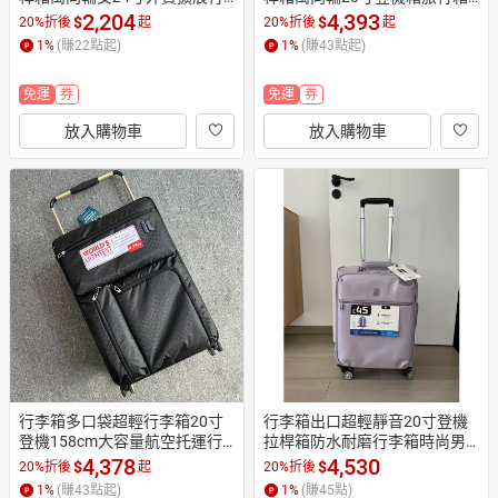
李箱拉鏈旅行箱
8寸大容量軟箱
2,204
4,393
$
$
20%折後
起
20%折後
起
1
%
(賺
22
點起)
1
%
(賺
43
點起)
免運
券
免運
券
放入購物車
放入購物車
行李箱多口袋超輕行李箱20寸
行李箱出口超輕靜音20寸登機
登機158cm大容量航空托運行
拉桿箱防水耐磨行李箱時尚男
李尺寸防水面料
女萬向輪旅行箱
4,378
4,530
$
$
20%折後
起
20%折後
1
%
(賺
43
點起)
1
%
(賺
45
點)