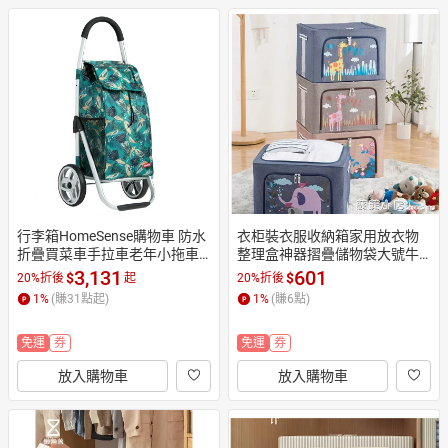
行李箱HomeSense購物車 防水
衣柜裝衣服收納箱家用放衣物
折疊買菜車手拉車老年小拖車
整理盒神器摺疊儲物袋大號牛
便攜手推拉桿車
津布箱子【摩可美家】
3,131
601
$
$
20%折後
起
20%折後
1
%
(賺
31
點起)
1
%
(賺
6
點)
免運
券
免運
券
放入購物車
放入購物車