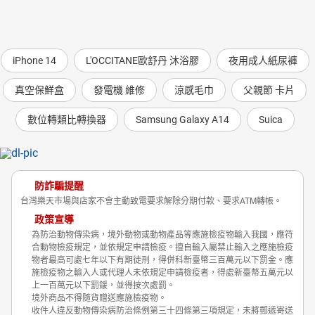
iPhone 14
L'OCCITANE歐舒丹 沐浴膠
夜用成人紙尿褲
真空保鮮盒
發電機 維修
涼感毛巾
父親節 卡片
數位轉類比轉換器
Samsung Galaxy A14
Suica
防詐騙提醒
台灣樂天市場與店家不會主動致電要求解除分期付款、要求ATM轉帳。
政策宣導
為防治動物傳染病，境外動物或動物產品等應施檢疫物輸入我國，應符
合動物檢疫規定，並依規定申請檢疫。擅自輸入屬禁止輸入之應施檢疫
物者最高可處七年以下有期徒刑，得併科新臺幣三百萬元以下罰金。應
施檢疫物之輸入人或代理人未依規定申請檢疫者，得處新臺幣五萬元以
上一百萬元以下罰鍰，並得按次處罰。
境外商品不得隨貨贈送應施檢疫物。
收件人違反動物傳染病防治條例第三十四條第三項規定，未將郵遞寄送