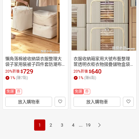
懶角落棉被收納袋衣服整理大
衣服收納箱家用大號布藝整理
袋子家用裝被子四件套防潮布
筐透明衣柜衣物摺疊儲物盒袋
藝衣物筐【摩可美家】
宿舍神器【摩可美家】
729
640
$
$
20%折後
20%折後
1
%
(賺
7
點)
1
%
(賺
6
點)
免運
券
免運
券
放入購物車
放入購物車
...
1
2
3
4
19