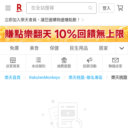
登入
立即加入樂天會員，讓您邊購物邊賺點數！
購物網分類
免運
美食
保健
民生用品
居家
3C
店家首頁
本店類別
抽獎遊戲
促銷活動
聯絡店家
天天免運
美食蛋糕
養生保健
民生用品
樂天桃猿
樂天首頁
RakutenMonkeys
樂天桃猿- 聯名專區
居家生活
3C家電
運動休閒
親子玩具
女裝
男裝
化妝保養
情趣用品