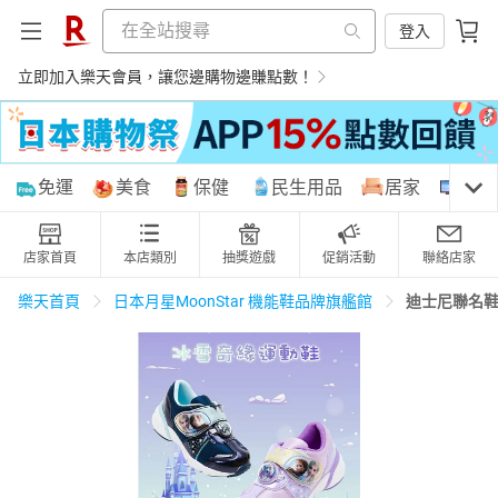
登入
立即加入樂天會員，讓您邊購物邊賺點數！
購物網分類
免運
美食
保健
民生用品
居家
3C
店家首頁
本店類別
抽獎遊戲
促銷活動
聯絡店家
天天免運
美食蛋糕
養生保健
民生用品
迪士尼聯名
樂天首頁
日本月星MoonStar 機能鞋品牌旗艦館
居家生活
3C家電
運動休閒
親子玩具
女裝
男裝
化妝保養
情趣用品