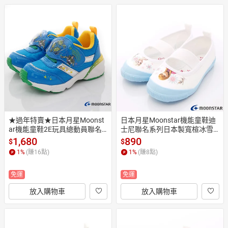
★過年特賣★日本月星Moonst
日本月星Moonstar機能童鞋迪
ar機能童鞋2E玩具總動員聯名
士尼聯名系列日本製寬楦冰雪
電燈運動鞋款DNC13025藍(中
奇緣室內鞋款F019藍(中小童
1,680
890
$
$
小童)
段)
1
%
(賺
16
點)
1
%
(賺
8
點)
免運
免運
放入購物車
放入購物車