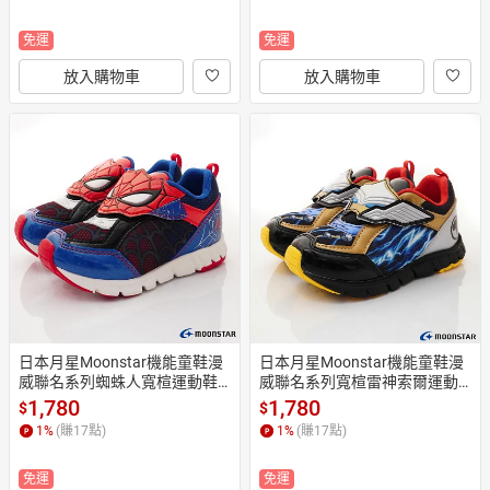
免運
免運
放入購物車
放入購物車
日本月星Moonstar機能童鞋漫
日本月星Moonstar機能童鞋漫
威聯名系列蜘蛛人寬楦運動鞋
威聯名系列寬楦雷神索爾運動
款0162紅藍(中小童段)
鞋款0161銀(中小童段)
1,780
1,780
$
$
1
%
(賺
17
點)
1
%
(賺
17
點)
免運
免運