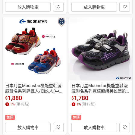
放入購物車
放入購物車
日本月星Moonstar機能童鞋漫
日本月星Moonstar機能童鞋漫
威聯名系列鋼鐵人/蜘蛛人(中小
威聯名系列寬楦超級英雄黑豹
童)
運動鞋款0136黑(中小童段)
1,880
1,780
$
$
1
%
(賺
18
點)
1
%
(賺
17
點)
免運
免運
放入購物車
放入購物車