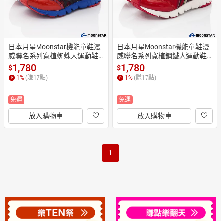
日本月星Moonstar機能童鞋漫
日本月星Moonstar機能童鞋漫
威聯名系列寬楦蜘蛛人運動鞋
威聯名系列寬楦鋼鐵人運動鞋
款MVL0131紅藍(中小童段)
款MVL0133紅金(中小童段)
1,780
1,780
$
$
1
%
(賺
17
點)
1
%
(賺
17
點)
免運
免運
放入購物車
放入購物車
1