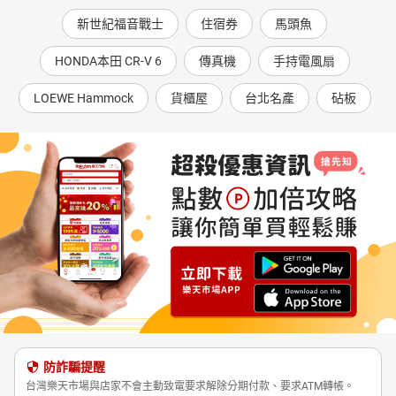
新世紀福音戰士
住宿券
馬頭魚
HONDA本田 CR-V 6
傳真機
手持電風扇
LOEWE Hammock
貨櫃屋
台北名產
砧板
防詐騙提醒
台灣樂天市場與店家不會主動致電要求解除分期付款、要求ATM轉帳。