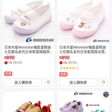
日本月星Moonstar機能童鞋迪
日本月星Moonstar機能童鞋迪
士尼聯名系列日本製寬楦蘇菲
士尼聯名系列日本製寬楦冰雪
亞公主室內鞋款S019紫(中小童
奇緣室內鞋款F014粉(中小童
890
890
$
$
段)
段)
1
%
(賺
8
點)
1
%
(賺
8
點)
(1)
免運
免運
放入購物車
放入購物車