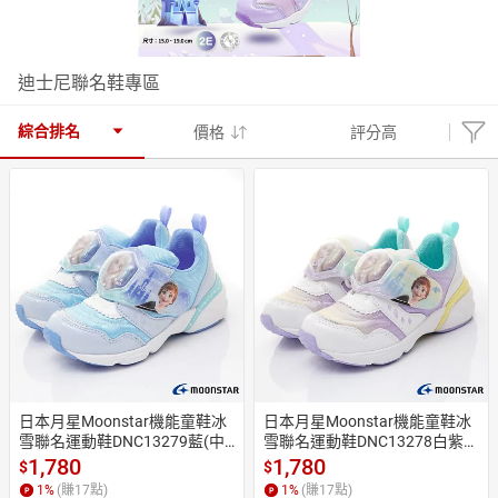
日本購物
電子/紙本書
迪士尼聯名鞋專區
HOT
綜合排名
價格
評分高
日本月星Moonstar機能童鞋冰
日本月星Moonstar機能童鞋冰
雪聯名運動鞋DNC13279藍(中
雪聯名運動鞋DNC13278白紫
小童)
(中小童)
1,780
1,780
$
$
1
%
(賺
17
點)
1
%
(賺
17
點)