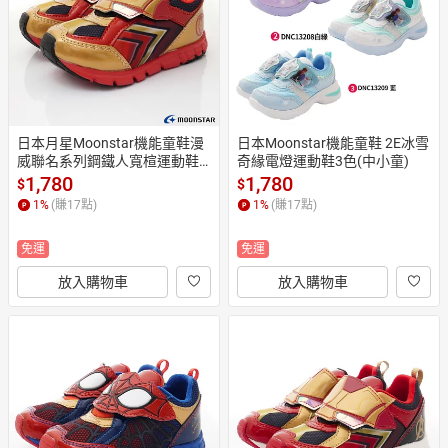
日本月星Moonstar機能童鞋漫
日本Moonstar機能童鞋 2E冰雪
威聯名系列鋼鐵人寬楦運動鞋
奇緣電燈運動鞋3色(中小童)
款0163金(中小童段)
1,780
1,780
$
$
1
%
(賺
17
點)
1
%
(賺
17
點)
免運
免運
放入購物車
放入購物車