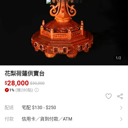
日本購物
電子/紙本書
HOT
1
/
2
花梨荷蓮供寶台
28,000
$
$
30,000
1%
(賺280點)
配送
宅配
$130 - $250
付款
信用卡／貨到付款／ATM