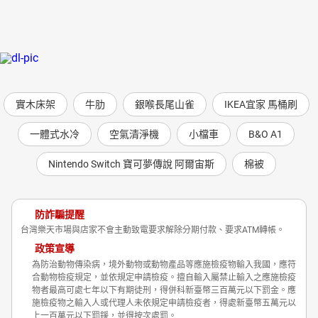
實木床架
牛肋
銀喉長尾山雀
IKEA宜家 馬桶刷
一體式水冷
空氣清淨機
小檔車
B&O A1
Nintendo Switch 寶可夢傳說 阿爾宙斯
棉被
防詐騙提醒
台灣樂天市場與店家不會主動致電要求解除分期付款、要求ATM轉帳。
政策宣導
為防治動物傳染病，境外動物或動物產品等應施檢疫物輸入我國，應符
合動物檢疫規定，並依規定申請檢疫。擅自輸入屬禁止輸入之應施檢疫
物者最高可處七年以下有期徒刑，得併科新臺幣三百萬元以下罰金。應
施檢疫物之輸入人或代理人未依規定申請檢疫者，得處新臺幣五萬元以
上一百萬元以下罰鍰，並得按次處罰。