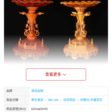
查看更多
花梨荷蓮供寶台
品牌
其他品牌
荷蓮清淨 一心禮供 多寶莊嚴
商品分類
樂天首頁
MU Life
信仰用品
供寶台/木蓮常花
純手工雕刻全然展開的荷葉承盤，底部以蓮片龍華草承托而上，八
角形底盤呈現力感穩而
商品貨號(SKU)
63mee5mt0