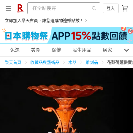
登入
立即加入樂天會員，讓您邊購物邊賺點數！
購物網分類
免運
美食
保健
民生用品
居家
3C
樂天首頁
收藏品與藝術品
木器
雕刻品
花梨荷蓮供寶
天天免運
美食蛋糕
養生保健
民生用品
居家生活
3C家電
運動休閒
親子玩具
女裝
男裝
化妝保養
情趣用品