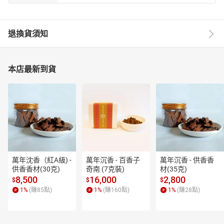
圓融，以寶珠瓔珞花鑲串環繞潤飾，呈現典雅優資。
以精湛手作雕花藝，展現創作安穩、堅定、清淨、柔美的意涵，並
採用精選的花梨木堅潤
重實、黃紅色澤，以及肖楠木黃咖啡色油潤香澤，兩相顯托實用優
退換貨須知
雅古典美感。
品名
花梨荷蓮供寶台
本店最新到貨
14*14*19CM
尺寸
材質
花梨
※注意事項
◆ 因MU Life木生活商品為手工製造，每件商品會可能會有些許的差
別。
◆ 由於每台電腦所顯示的顏色多少有些差異，與實際商品顏色可能
會不完全相同。
◆ 上述若無法接受者， 請勿線上訂購 。（收到商品，不接受挑剔顏
色或產品因手工製造之差異性原因，而要求換貨或退貨，謝
萬年沈香（紅A級) - 
萬年沉香 - 百香子
萬年沉香 - 供香香
謝。）。
供香香材(30克)
奇南 (7克裝)
材(35克)
8,500
16,000
2,800
$
$
$
1
%
(賺
85
點)
1
%
(賺
160
點)
1
%
(賺
28
點)