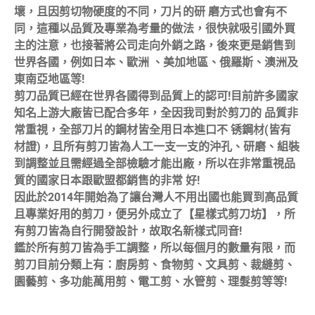
壞，且因剪切物硬度的不同，刀片的研 磨方式也會有不
同，這種以品質及專業為考量的做法，很快就吸引國外買
主的注意，也接著將公司走向外銷之路，後來更是銷售到
世界各國，例如日本、歐洲 、美加地區、俄羅斯、澳洲及
東南亞地區等!
剪刀品質已經在世界各國得到品質上的認可!目前許多國家
知名上游大廠皆已配合多年，全因我司對於剪刀的 品質非
常重視，全部刀片的鋼材皆全用日本進口不 锈鋼材(皆有
材證)，且所有剪刀皆為人工一支一支的沖孔、研磨、組裝
到調整並且需經過全部檢驗才能出廠，所以在非常重視品
質的國家日本跟歐盟都銷售的非常 好!
因此於2014年開始為了讓台灣人不用出國也能買到高品質
且專業好用的剪刀，便另外成立了【星樣式剪刀坊】，所
有剪刀皆為自行開發設計，故取名新樣式同音!
鑑於所有剪刀皆為手工調整，所以每個月的數量有限，而
剪刀目前分類上有：廚房剪、食物剪、文具剪、裁縫剪、
園藝剪、多功能萬用剪、電工剪、水管剪、理髮剪等等!