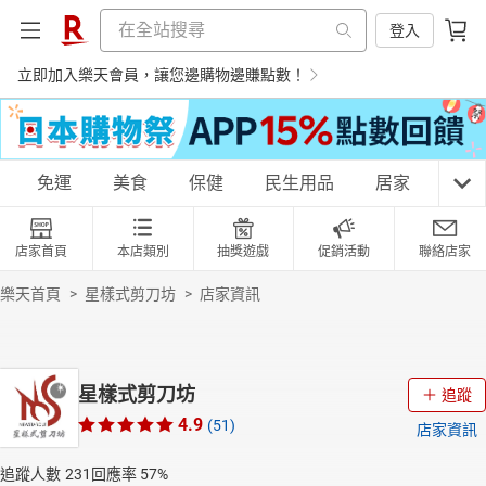
登入
立即加入樂天會員，讓您邊購物邊賺點數！
購物網分類
免運
美食
保健
民生用品
居家
3C
店家首頁
本店類別
抽獎遊戲
促銷活動
聯絡店家
天天免運
美食蛋糕
養生保健
民生用品
樂天首頁
>
星樣式剪刀坊
>
店家資訊
居家生活
3C家電
運動休閒
親子玩具
星樣式剪刀坊
追蹤
4.9
(51)
店家資訊
女裝
男裝
化妝保養
情趣用品
追蹤人數
231
回應率
57%