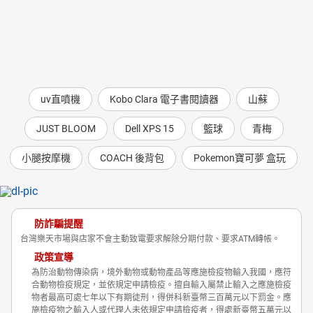
如訂單商品缺貨會待商品齊全後再統一寄出。
如訂單商品停產或廠商不進口等因素會與您聯絡是否要
退換商品。
uv直噴機
Kobo Clara 電子書閱讀器
山蘇
JUST BLOOM
Dell XPS 15
籃球
青梅
小腿按摩機
COACH 後背包
Pokemon寶可夢 盒玩
防詐騙提醒
台灣樂天市場與店家不會主動致電要求解除分期付款、要求ATM轉帳。
政策宣導
為防治動物傳染病，境外動物或動物產品等應施檢疫物輸入我國，應符
合動物檢疫規定，並依規定申請檢疫。擅自輸入屬禁止輸入之應施檢疫
物者最高可處七年以下有期徒刑，得併科新臺幣三百萬元以下罰金。應
施檢疫物之輸入人或代理人未依規定申請檢疫者，得處新臺幣五萬元以