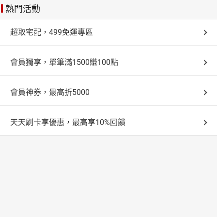
次確認資料。
退款事宜。
熱門活動
退換商品。
2.若商品發生因不當使用、拆卸等人為因素所致之故
完成訂購手續，不代表交易已經完成或契約已經成立，倘若
障、損毀、磨損、擦傷、刮傷、髒污、包裝破損不完整之
超取宅配，499免運專區
交易條件有誤、商品無存貨、服務無法提供、或有其他正當
全家門市取貨
情況，導致無法完整退回本店鋪時，本店鋪將向您酌收回
理由之情形，店舖得於您訂購後兩個工作日內拒絕該筆交
復原狀之費用，或依商品之保存狀況按比例向您請求商品
易。
當您在樂天網站購買商品時，可利用全家門市取貨付款
之價額。
會員獨享，單筆滿1500賺100點
的服務(即商品至您所指定的全家門市後，於取貨時再付
款)
會員神券，最高折5000
您可選擇方便取貨的門市，待商品送達門市後會以電子
郵件通知您，請於指定期間內完成取貨付款。
※請留意：若消費金額超過兩萬，不適用此付款配送流
天天刷卡享優惠，最高享10%回饋
程。
台灣宅配通
台灣宅配通:
寄送時間：
每日12:00以前訂購完成的訂單，將於當日出貨(不含週
六日及國定假日)
如屬於預購商品將會另行通知出貨日期。