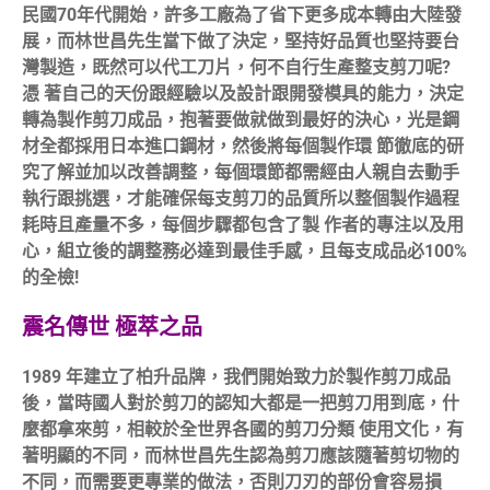
民國70年代開始，許多工廠為了省下更多成本轉由大陸發
展，而林世昌先生當下做了決定，堅持好品質也堅持要台
灣製造，既然可以代工刀片，何不自行生產整支剪刀呢?
憑 著自己的天份跟經驗以及設計跟開發模具的能力，決定
轉為製作剪刀成品，抱著要做就做到最好的決心，光是鋼
材全都採用日本進口鋼材，然後將每個製作環 節徹底的研
究了解並加以改善調整，每個環節都需經由人親自去動手
執行跟挑選，才能確保每支剪刀的品質所以整個製作過程
耗時且產量不多，每個步驟都包含了製 作者的專注以及用
心，組立後的調整務必達到最佳手感，且每支成品必100%
的全檢!
震名傳世 極萃之品
1989 年建立了柏升品牌，我們開始致力於製作剪刀成品
後，當時國人對於剪刀的認知大都是一把剪刀用到底，什
麼都拿來剪，相較於全世界各國的剪刀分類 使用文化，有
著明顯的不同，而林世昌先生認為剪刀應該隨著剪切物的
不同，而需要更專業的做法，否則刀刃的部份會容易損