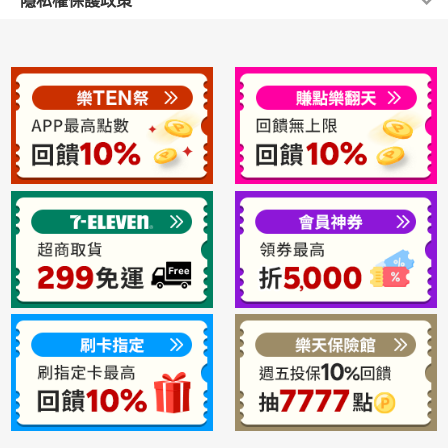
隱私權保護政策
方便與銀行做信用卡資料核對 。
豫期之權利，自您收訖商品後起算七天內，如您不願買受
經樂天市場與信用卡中心進行身份以及資料核對後，無任何問
您的帳戶資料和個人檔案均有密碼保護，建議您不要將帳
寄送時間：
題，則店家將進行請款及配送程序。
所收受之商品，請您退回商品並以書面或E-mail通知本店
號密碼揭露給任何人，本公司決不會在電話或電子郵件詢
若您的信用卡資料與信用卡中心不符，店家將會主動與您連絡再
每日12:00以前訂購完成的訂單，將於當日出貨(不含週
鋪，本店鋪將立即為您處理退貨事宜，並請您注意以下事
次確認資料。
問您的密碼，亦不會主動將您的資料外流出去。敝公司所
項：
六日及國定假日)
獲得的用戶重要信息(地址、姓名、電子信箱等)決不會轉
《一》在您收到貨品後，請儘速確認您所訂購的商品，如
如屬於預購商品將會另行通知出貨日期。
ATM轉帳
讓或使用於第三方，但法院、警察機構等國家機關的調用
有非人為因素所致之商品損毀、刮傷、或運輸過程造成包
如訂單商品缺貨會待商品齊全後再統一寄出。
提請，則不在此限。
裝破損不完整的情形，請您儘速通知本公司客服人員，我
您在樂天網站購買商品時，可利用全台【ATM】進行付款。當您
如訂單商品停產或廠商不進口等因素會與您聯絡是否要
在網站上完成訂購後，會由樂天自動將【轉入帳號】發送至您在
們會進行商品瑕疵或損壞鑑定，並儘速為您更換新品。
退換商品。
樂天所登錄的信箱中。
《二》如您需辦理退換貨時，請E-mail或來電至本店鋪，
※提醒您在使用【ATM】的機器時請選擇轉帳功能，再輸入信件
並提供以下資訊：
中的轉入帳號，完成交易後金融機構會收取相關的手續費用(一
統一宅急便
般是15元)，我們並不會向您收取任何的費用，請您安心使用。
1.訂單號碼；
統一宅急便:
2.姓名及聯絡電話，以及E-mail地址；
銀聯卡付款
3.退、換貨原因(非必填)
寄送時間：
《三》當您欲退貨時，依民法規定，您與本店鋪應互負交
每日12:00以前訂購完成的訂單，將於當日出貨(不含週
《銀聯卡付款(一次付清)》：
易解除回復原狀之責，因此：
如果訂購時選擇銀聯卡付款，系統將跳轉至銀聯卡交易頁面，樂
六日及國定假日)
天市場不會保留您的銀聯卡相關資訊。
1.請您維持商品之全新狀態，並請確保主要商品、使
如屬於預購商品將會另行通知出貨日期。
經樂天市場與信用卡中心進行身份以及資料核對後，無任何問
用手冊、註冊回函、週邊零件、發票、相關配件等均無任
題，則店家將進行請款及配送程序。
如訂單商品缺貨會待商品齊全後再統一寄出。
何遺漏，連同原來的包裝一併退回，以便本店鋪為您處理
若您的信用卡資料與信用卡中心不符，店家將會主動與您連絡再
如訂單商品停產或廠商不進口等因素會與您聯絡是否要