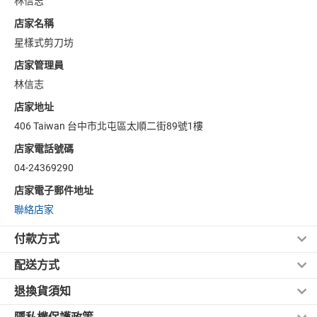
林信志
店家名稱
星樣式剪刀坊
店家管理員
林信志
店家地址
406 Taiwan 台中市北屯區太順二街89號1樓
店家電話號碼
04-24369290
店家電子郵件地址
聯絡店家
付款方式
配送方式
信用卡付款
退換貨須知
郵寄
《信用卡付款(一次付清/分期付款)》：
如果訂購時選擇信用卡付款，須請您務必詳實填寫您的資料，以
郵 寄
依據消保法規定，本店提供所有消費者收受商品後七天猶