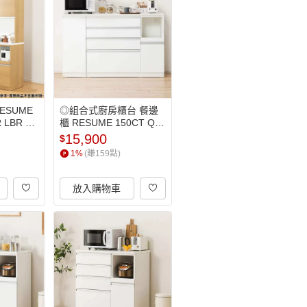
ESUME
◎組合式廚房櫃台 餐邊
 LBR NI
櫃 RESUME 150CT QH-
居
R WH NC TW NITORI宜
15,900
$
得利家居
1
%
(賺
159
點)
放入購物車