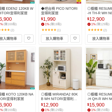
櫃 EDEN2 120KB W
◆吧台椅 PICO NITORI
◎櫥櫃 RESUME
NITORI宜得利家居
宜得利家居
-H TH-R WH N
TORI宜得利家
6,900
1,990
12,900
$
$
1
%
(賺
169
點)
1
%
(賺
19
點)
1
%
(賺
129
點)
(2)
(1)
(2)
放入購物車
放入購物車
放入購物車
櫃 KOTO 120KB NA 
◎櫥櫃 MIRANDA2 80K
◎櫥櫃 RESUME
TORI宜得利家居
B WH NITORI宜得利家
-H QH-R WH N
居
TORI宜得利家
6,900
12,900
15,900
$
$
1
%
(賺
169
點)
1
%
(賺
129
點)
1
%
(賺
159
點)