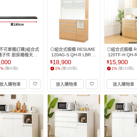
(不可單獨訂購)組合式
◎組合式櫥櫃 RESUME
◎組合式櫥櫃 R
櫃子件 廚房櫃檯天板
 120AG-S QH-R LBR NI
 120TF-H QH-R
板 LIGARE D50-180
TORI宜得利家居
TORI宜得利家
,000
18,900
15,900
$
$
Y/BK NITORI宜得利家
1
%
(賺
80
點)
1
%
(賺
189
點)
1
%
(賺
159
點)
放入購物車
放入購物車
放入購物車