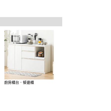
廚房櫃台．餐邊櫃