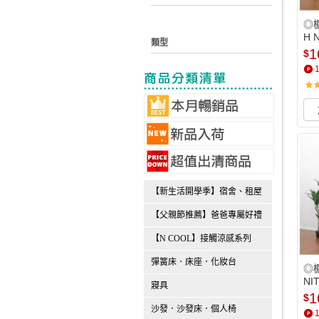
◎櫥
H 
類型
1
$
◎櫥
NI
1
$