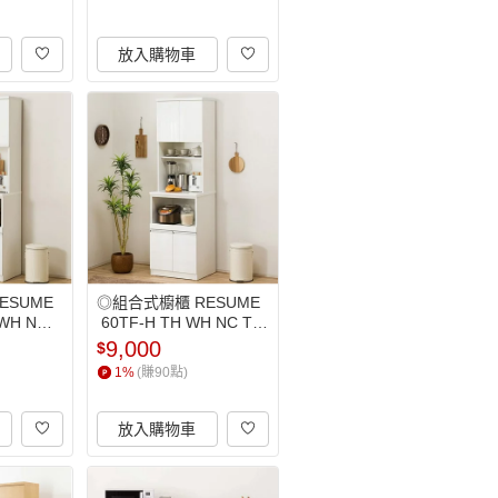
放入購物車
ESUME
◎組合式櫥櫃 RESUME
 WH NC T
 60TF-H TH WH NC TW 
得利家居
NITORI宜得利家居
9,000
$
1
%
(賺
90
點)
放入購物車