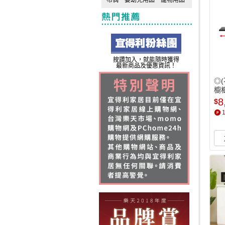
◎
櫥
 陶
8
$
 G
居