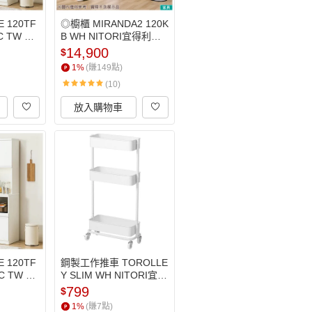
 120TF
◎櫥櫃 MIRANDA2 120K
C TW NI
B WH NITORI宜得利家
居
居
14,900
$
1
%
(賺
149
點)
(10)
放入購物車
 120TF
鋼製工作推車 TOROLLE
C TW NI
Y SLIM WH NITORI宜得
居
利家居
799
$
1
%
(賺
7
點)