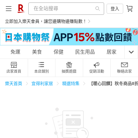
登入
立即加入樂天會員，讓您邊購物邊賺點數！
購物網分類
免運
美食
保健
民生用品
居家
3C
店家首頁
本店類別
抽獎遊戲
促銷活動
聯絡店家
天天免運
美食蛋糕
養生保健
民生用品
【暖心回饋】秋冬商品8
樂天首頁
宜得利家居
精選特集
居家生活
3C家電
運動休閒
親子玩具
女裝
男裝
化妝保養
情趣用品