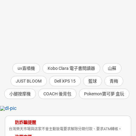
uv直噴機
Kobo Clara 電子書閱讀器
山蘇
JUST BLOOM
Dell XPS 15
籃球
青梅
小腿按摩機
COACH 後背包
Pokemon寶可夢 盒玩
防詐騙提醒
台灣樂天市場與店家不會主動致電要求解除分期付款、要求ATM轉帳。