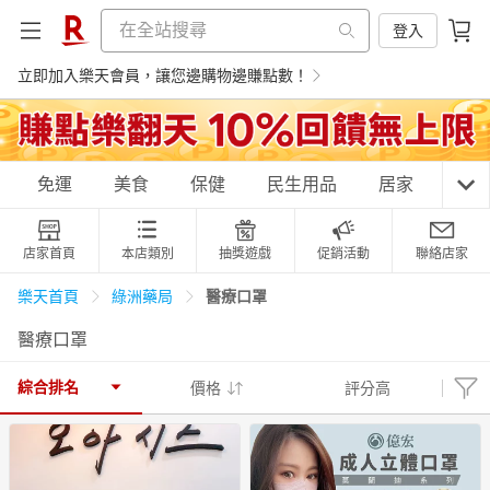
登入
立即加入樂天會員，讓您邊購物邊賺點數！
購物網分類
免運
美食
保健
民生用品
居家
3C
店家首頁
本店類別
抽獎遊戲
促銷活動
聯絡店家
天天免運
美食蛋糕
養生保健
民生用品
醫療口罩
樂天首頁
綠洲藥局
醫療口罩
居家生活
3C家電
運動休閒
親子玩具
綜合排名
價格
評分高
女裝
男裝
化妝保養
情趣用品