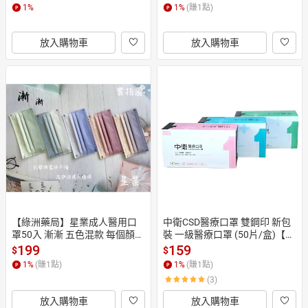
1
%
1
%
(賺
1
點)
放入購物車
放入購物車
【綠洲藥局】星業成人醫用口
中衛CSD醫療口罩 雙鋼印 新包
罩50入 漸漸 五色混款 每個顏色
裝 一級醫療口罩 (50片/盒)【現
各10片 醫療口罩 成人口罩
貨】【綠洲藥局】
199
159
$
$
1
%
(賺
1
點)
1
%
(賺
1
點)
(3)
放入購物車
放入購物車