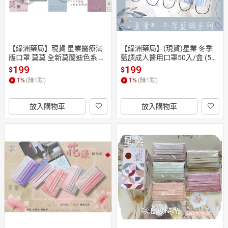
【綠洲藥局】現貨 星業醫療滿
【綠洲藥局】(現貨)星業 冬季
版口罩 莫莫 全新莫蘭迪色系 五
藍調成人醫用口罩50入/盒 (5款
色各10片(50入/盒)
各10入)
199
199
$
$
1
%
(賺
1
點)
1
%
(賺
1
點)
放入購物車
放入購物車