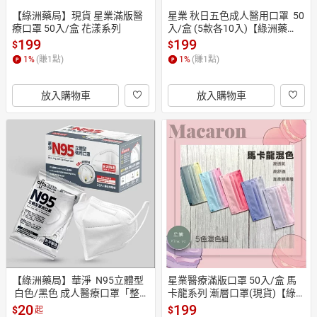
【綠洲藥局】現貨 星業滿版醫
星業 秋日五色成人醫用口罩  50
療口罩 50入/盒 花漾系列
入/盒 (5款各10入)【綠洲藥
局】
199
199
$
$
1
%
(賺
1
點)
1
%
(賺
1
點)
放入購物車
放入購物車
【綠洲藥局】華淨  N95立體型
星業醫療滿版口罩 50入/盒 馬
 白色/黑色 成人醫療口罩「整盒
卡龍系列 漸層口罩(現貨)【綠
裝25片」「單片入」
洲藥局】
20
199
$
$
起