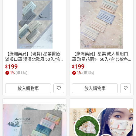
【綠洲藥局】(現貨) 星業醫療
【綠洲藥局】星業 成人醫用口
滿版口罩 漫漫北歐風 50入/盒
罩 琉星花園✨  50入/盒 (5款各1
 (5款各10入)
0入)
199
199
$
$
1
%
(賺
1
點)
1
%
(賺
1
點)
放入購物車
放入購物車