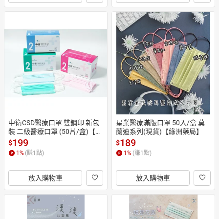
中衛CSD醫療口罩 雙鋼印 新包
星業醫療滿版口罩 50入/盒 莫
裝 二級醫療口罩 (50片/盒)【現
蘭迪系列(現貨)【綠洲藥局】
貨】【綠洲藥局】
199
189
$
$
1
%
(賺
1
點)
1
%
(賺
1
點)
放入購物車
放入購物車