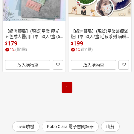
【綠洲藥局】(現貨)星業 極光
【綠洲藥局】(現貨)星業醫療滿
五色成人醫用口罩  50入/盒 (5
版口罩 50入/盒 毛孩系列 喵喵
款各10入)
掌 狗奴柴 嚕嚕咪 小柴郎
179
199
$
$
1
%
(賺
1
點)
1
%
(賺
1
點)
放入購物車
放入購物車
1
uv直噴機
Kobo Clara 電子書閱讀器
山蘇