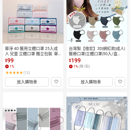
日本購物
電子/紙本書
HOT
華淨 4D 醫用立體口罩 25入成
台灣製【億宏】3D|網紅款|成人|
人 兒童 立體口罩 獨立包裝  華
醫療口罩|立體口罩|50入/盒
淨醫材 台灣製造-現貨【綠洲藥
【現貨】【綠洲藥局】
99
199
$
$
局】
1
%
1
%
(賺
1
點)
(12)
放入購物車
放入購物車