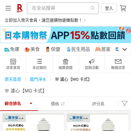
登入
立即加入樂天會員，讓您邊購物邊賺點數！
購物網分類
免運
美食
保健
民生用品
居家
3C
店家首頁
本店類別
抽獎遊戲
促銷活動
聯絡店家
天天免運
美食蛋糕
養生保健
民生用品
🌸 濾心【MQ 卡式】
樂天首頁
龍門淨水
🌸 濾心【MQ 卡式】
居家生活
3C家電
運動休閒
親子玩具
綜合排名
價格
評分高
女裝
男裝
化妝保養
情趣用品