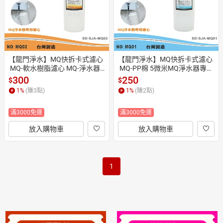
【龍門淨水】MQ快拆卡式濾心
【龍門淨水】MQ快拆卡式濾心
 MQ-軟水樹脂濾心 MQ-淨水器
 MQ-PP棉 5微米MQ淨水器專用
專用濾心 軟水 好更換(MQ02)
濾心 好更換 除泥沙雜質(MQ01)
300
250
$
$
1
%
(賺
3
點)
1
%
(賺
2
點)
滿3000免運
滿3000免運
放入購物車
放入購物車
1