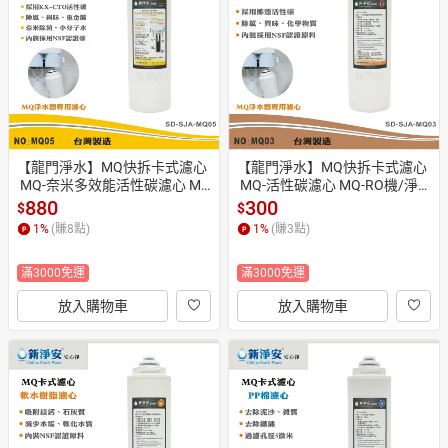
日本購物
電子/紙本書
HOT
【龍門淨水】MQ快拆卡式濾心
【龍門淨水】MQ快拆卡式濾心
 MQ-奈米多效能活性碳濾心 MQ
 MQ-活性碳濾心 MQ-RO機/淨
-淨水器專用濾心 好更換(MQ0
水器專用濾心 除氯好更換(MQ0
880
300
$
$
5)
3)
1
%
(賺
8
點)
1
%
(賺
3
點)
滿3000免運
滿3000免運
放入購物車
放入購物車