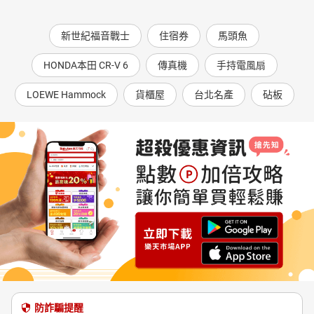
新世紀福音戰士
住宿券
馬頭魚
HONDA本田 CR-V 6
傳真機
手持電風扇
LOEWE Hammock
貨櫃屋
台北名產
砧板
防詐騙提醒