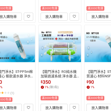
3000免運
滿3000免運
滿3000免運
放入購物車
放入購物車
放入購物車
門淨水】ST-PP5m棉
【龍門淨水】RO純水機
【龍門淨水】ST
濾心 餐飲濾水器 淨水
加裝過濾系統 淨水器 孟
質濾心 材料NS
箱 濾水 飲水機(貨號9
宗竹炭鹼性水 遠紅外線
置 RO純水機 淨
0
350
90
$
$
四合一多礦 後置濾心(M7
機(MT120)
1
%
1
%
(賺
3
點)
1
%
11)
(1)
滿3000免運
滿3000免運
3000免運
放入購物車
放入購物車
放入購物車