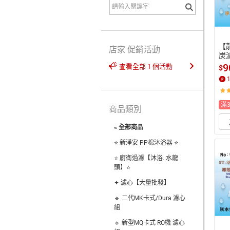
【
店家 促銷活動
炭
器 
9
查看全部 1 個活動
$
(貨
滿
商品類別
« 全部商品
⭐️ 新淨安 PP棉沐浴器 ⭐️
⭐️ 廚衛過濾【沐浴. 水龍
頭】⭐️
✦ 濾心【大量批發】
🔹 二代MK卡式/Dura 濾心
組
🔹 新型MQ卡式 RO機 濾心