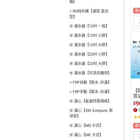
桶】
滿
⚡ RO純水機【濾殼 直出
型】
🌸 濾水器【10吋 一般】
🌸 濾水器【10吋 小胖】
🌸 濾水器【10吋 大胖】
🌸 濾水器【20吋 小胖】
🌸 濾水器【20吋 大胖】
🌸 濾水器【可洗衣機用】
⚡ FRP自動【軟水. 砂濾】
【龍
⚡ FRP手動【軟水. 砂濾】
質
🌸 濾心【能量特殊規格】
器 
9
$
2)
🌸 濾心【3M. Everpure. 新
淨安】
🌸 濾心【MQ 卡式】
滿
🌸 濾心【MK 卡式】