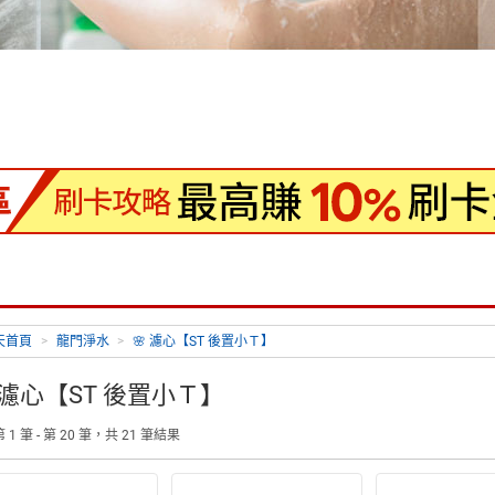
天首頁
>
龍門淨水
>
🌸 濾心【ST 後置小Ｔ】
 濾心【ST 後置小Ｔ】
 1 筆 - 第 20 筆，共 21 筆結果