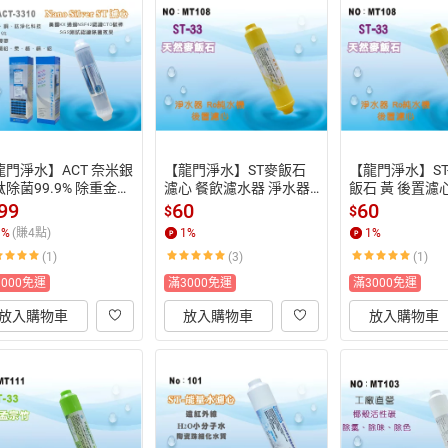
龍門淨水】ACT 奈米銀
【龍門淨水】ST麥飯石
【龍門淨水】ST
除菌99.9% 除重金屬 
濾心 餐飲濾水器 淨水器
飯石 黃 後置濾心
T後置濾心 淨水器 過濾
 箱 過濾器 飲水機 RO純
機 淨水器 飲水機
99
60
60
$
$
ACT-3310)
水機(貨號99)
8)
1
%
(賺
4
點)
1
%
1
%
(1)
(3)
(1)
3000免運
滿3000免運
滿3000免運
放入購物車
放入購物車
放入購物車