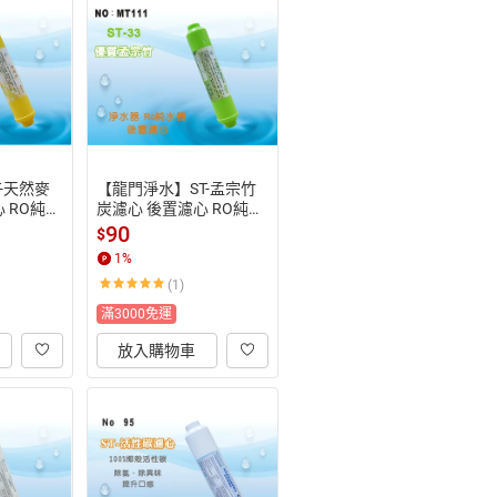
-天然麥
【龍門淨水】ST-孟宗竹
 RO純水
炭濾心 後置濾心 RO純水
(MT10
機 淨水器 飲水機 餐飲(M
90
$
T111)
1
%
(1)
滿3000免運
放入購物車