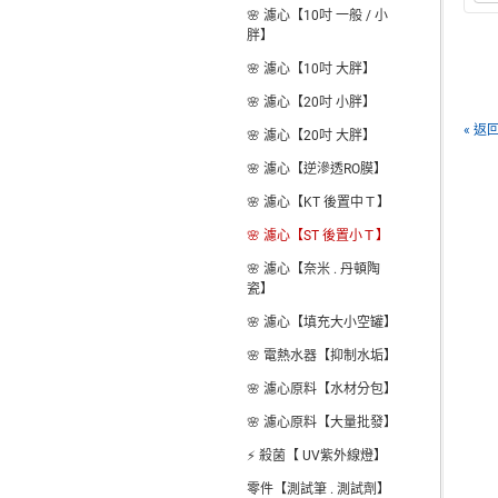
🌸 濾心【10吋 一般 / 小
胖】
🌸 濾心【10吋 大胖】
🌸 濾心【20吋 小胖】
« 返
🌸 濾心【20吋 大胖】
🌸 濾心【逆滲透RO膜】
🌸 濾心【KT 後置中Ｔ】
🌸 濾心【ST 後置小Ｔ】
🌸 濾心【奈米 . 丹頓陶
瓷】
🌸 濾心【填充大小空罐】
🌸 電熱水器【抑制水垢】
🌸 濾心原料【水材分包】
🌸 濾心原料【大量批發】
⚡ 殺菌【 UV紫外線燈】
零件【測試筆 . 測試劑】