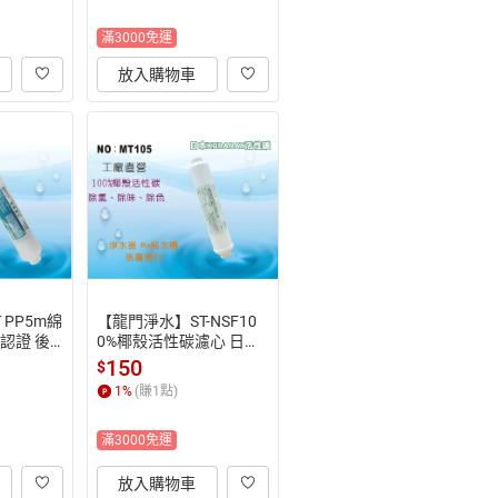
滿3000免運
放入購物車
 PP5m綿
【龍門淨水】ST-NSF10
F認證 後
0%椰殼活性碳濾心 日本
水器 飲水
KURARAY活性碳 RO純水
150
$
機 淨水器(MT105)
1
%
(賺
1
點)
滿3000免運
放入購物車