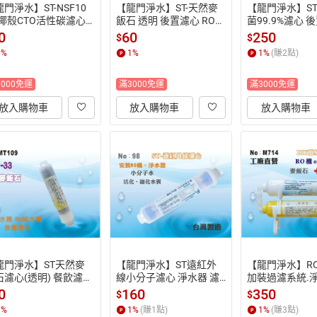
門淨水】ST-NSF10
【龍門淨水】ST-天然麥
【龍門淨水】ST
%椰殼CTO活性碳濾心
飯石 透明 後置濾心 RO純
菌99.9%濾心 
除氯 除異味 口感佳灰水
水機 淨水器 飲水機(MT1
 淨水器 飲水器(M
0
60
250
$
$
RO純水機淨水器  飲水
09)
1
%
1
%
1
%
(賺
2
點)
93)
3000免運
滿3000免運
滿3000免運
放入購物車
放入購物車
放入購物車
龍門淨水】ST天然麥
【龍門淨水】ST遠紅外
【龍門淨水】R
石濾心(透明) 餐飲濾水
線小分子濾心 淨水器 濾
加裝過濾系統.淨
淨水器 箱 過濾器 飲水
水器 飲水機 RO純水機加
飯石.能量機小
0
160
350
$
$
RO純水機(貨號100)
裝(貨號98)
(貨號M714)
1
%
1
%
(賺
1
點)
1
%
(賺
3
點)