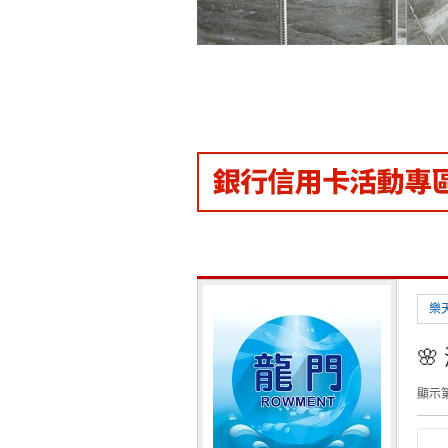
樂

顯示第