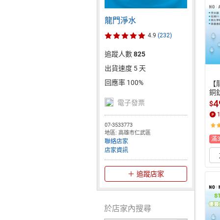
龍門淨水
4.9
(232)
追蹤人數
825
出貨速度 5 天
回應率 100%
【
銅鈦
S
4
電子發票
$
器(
07-3533773
地區: 高雄市仁武區
滿
聯絡店家
店家資訊
追蹤店家
於店家內搜尋