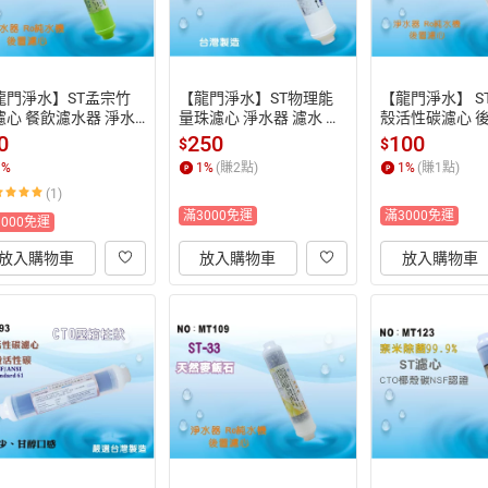
龍門淨水】ST孟宗竹
【龍門淨水】ST物理能
【龍門淨水】 ST
濾心 餐飲濾水器 淨水
量珠濾心 淨水器 濾水 軟
殼活性碳濾心 後
濾水 飲水機 RO純水機
水器 飲水機 RO純水機
 RO純水機 淨水
0
250
100
$
$
號MT111)
(貨號101)
(MT103)
1
%
1
%
(賺
2
點)
1
%
(賺
1
點)
(1)
滿3000免運
滿3000免運
3000免運
放入購物車
放入購物車
放入購物車