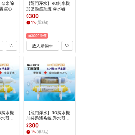
 奈米除
【龍門淨水】RO純水機
後置濾心
加裝過濾系統.淨水器.麥
T123)
飯石.鹼性水竹炭濾心(貨
300
$
號M715)
1
%
(賺
3
點)
滿3000免運
放入購物車
O純水機
【龍門淨水】RO純水機
水器.麥
加裝過濾系統.淨水器.麥
分子濾心
飯石.生飲級奈米銀除菌
300
$
濾心(貨號M717)
1
%
(賺
3
點)