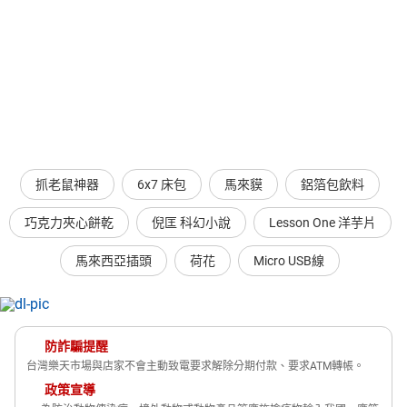
抓老鼠神器
6x7 床包
馬來貘
鋁箔包飲料
巧克力夾心餅乾
倪匡 科幻小說
Lesson One 洋芋片
馬來西亞插頭
荷花
Micro USB線
防詐騙提醒
台灣樂天市場與店家不會主動致電要求解除分期付款、要求ATM轉帳。
政策宣導