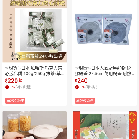
✨現貨✨日本 維哈斯 巧克力夾
✨現貨✨日本人氣廚房好物 矽
心威化餅 100g/250g 抹茶/草
膠鍋蓋 27.5cm 萬用鍋蓋 耐熱
莓/牛奶/摩卡 下午茶點心 日本
密封蓋 附氣閥設計 可調蒸氣 鍋
220
240
$
$
起
進口 零食 伴手禮
具 平底鍋通用可冷藏保存
1
%
(賺
2
點起)
1
%
(賺
2
點)
滿299免運
滿299免運