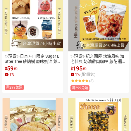
✨現貨✨日本7-11限定 Sugar B
✨現貨✨紀之國屋 辣油風味 海
utter Tree 砂糖樹 原味奶油 萊
老仙貝 奶油雞肉咖哩 蔥花 醬油 
姆葡萄 夾心餅乾 開心果餅乾 日
蝦仙貝 奶油 起司蝦餅 仙貝 日
59
195
$
$
起
起
本進口
本零食 日本伴手禮 零嘴
1
%
1
%
(賺
1
點起)
(3)
滿299免運
滿299免運