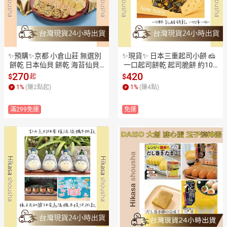
✨預購✨京都 小倉山莊 無選別
✨現貨✨ 日本三重起司小餅 🧀️
 餅乾 日本仙貝 餅乾 海苔仙貝
 一口起司餅乾 起司脆餅 約100
 定家の月 蝦餅仙貝 手作米菓
入 追劇零食 辦公室團購 兒童點
270
420
$
$
起
 職人米果 點心 追劇必備
心 旅遊小吃必備美味款
1
%
(賺
2
點起)
1
%
(賺
4
點)
滿299免運
免運