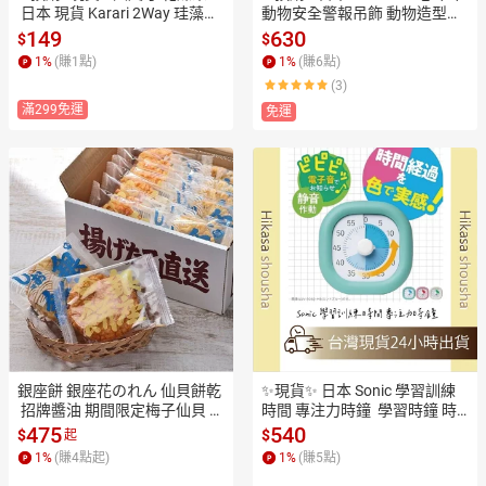
 日本 現貨 Karari 2Way 珪藻土
動物安全警報吊飾 動物造型警
瀝乾架 多孔陶瓷 乾燥架 保溫瓶
報器  掛墜 吊飾 防災包 求救 防
149
630
$
$
乾燥架 L 直立式
災 預防犯罪 安全鈴
1
%
(賺
1
點)
1
%
(賺
6
點)
(3)
滿299免運
免運
銀座餅 銀座花のれん 仙貝餅乾
✨現貨✨ 日本 Sonic 學習訓練
 招牌醬油 期間限定梅子仙貝 鹽
時間 專注力時鐘  學習時鐘 時
仙貝
鐘計時器  計時器 吃飯訓練
475
540
$
$
起
1
%
(賺
4
點起)
1
%
(賺
5
點)