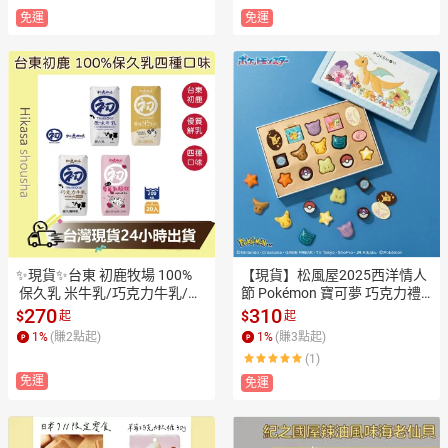
免運
免運
✨現貨✨台東 初鹿牧場 100%
【現貨】松風屋2025西洋情人
 保久乳 米牛乳/巧克力牛乳/草
節 Pokémon 寶可夢 巧克力禮
莓乳酸飲/經典牛乳 200ml 四種
盒 情人節禮物 神奇寶貝
270
310
$
$
起
起
口味 超取限20瓶
1
%
(賺
2
點起)
1
%
(賺
3
點起)
(1)
免運
免運