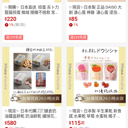
✨預購✨ 日本直送  扭蛋 吉卜力 
✨現貨✨日本製 正品 DAISO 大
龍貓扭蛋 植絨 隨機不挑款 宮崎
創 溏心蛋 神器  溏心蛋 浸泡盒
駿 龍貓 TOTORO 大灰龍貓 小
 溏心蛋製作器 玉子燒 微波玉子
220
85
$
$
白龍貓 龍貓小梅
燒 日本廚房用品
1
%
(賺
2
點)
1
%
滿299免運
滿299免運
✨現貨✨ 日本代購🇯🇵鎌倉奶
✨現貨✨日本製 半生果乾 新食
油鐵盒餅乾 奶油餅乾 繡球花鐵
感 水果乾 草莓 水蜜桃 橘子 超
盒 神奈川日本鐵盒餅乾 鐵盒餅
好吃零嘴 零食 第一名 辦公室
580
115
$
$
起
乾 中秋 送禮
 公司 團購零食 健康零食