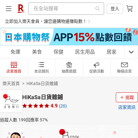
登入
立即加入樂天會員，讓您邊購物邊賺點數！
購物網分類
免運
美食
保健
民生用品
居家
3C
店家首頁
本店類別
抽獎遊戲
促銷活動
聯絡店家
天天免運
美食蛋糕
養生保健
民生用品
樂天首頁
>
HiKaSa日貨雜鋪
HiKaSa日貨雜鋪
追蹤
4.9
(20)
店家資訊
居家生活
3C家電
運動休閒
親子玩具
追蹤人數
199
回應率
57%
女裝
男裝
化妝保養
情趣用品