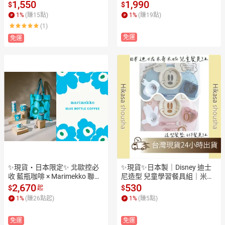
存6年 香甜柔軟 3種口味各4入
2入（4種×各3袋）｜戶外露
1,550
1,990
$
$
（原味／巧克力／楓糖）緊急
營・緊急備糧必備 防災長備品
1
%
(賺
15
點)
1
%
(賺
19
點)
備糧必備 防災長備品
(1)
免運
免運
✨現貨・日本限定✨ 北歐控必
✨現貨✨日本製｜Disney 迪士
收 藍瓶咖啡 × Marimekko 聯名
尼造型 兒童學習餐具組｜米奇
3款｜馬克杯/保溫杯/托特包｜
米妮維尼｜可微波可洗碗｜湯
2,670
530
$
$
起
青山・福岡天神限定
匙叉子附餐盤｜5個月以上寶寶
1
%
(賺
26
點起)
1
%
(賺
5
點)
適用
免運
免運