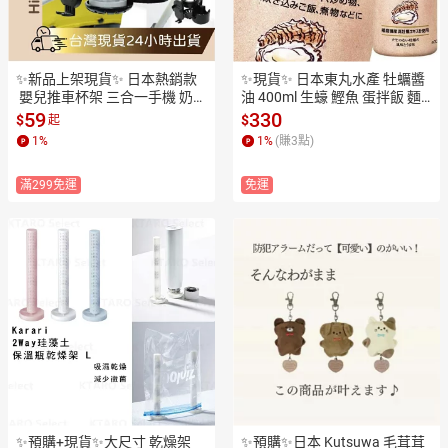
✨新品上架現貨✨ 日本熱銷款
✨現貨✨ 日本東丸水產 牡蠣醬
 嬰兒推車杯架 三合一手機 奶瓶 
油 400ml 生蠔 鰹魚 蛋拌飯 麵
杯架 飲料杯架 夾式杯 手機置物
條 調味沾料 涼拌 燉煮 壽喜燒
59
330
$
$
起
架  自行車杯架
 沾醬 日式 調味料
1
%
1
%
(賺
3
點)
滿299免運
免運
✨預購+現貨✨大尺寸 乾燥架
✨預購✨日本 Kutsuwa 毛茸茸