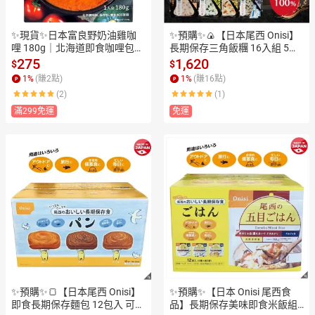
✨現貨✨日本富良野奶油雞咖
✨預購✨🍙【日本尾西 Onisi】
哩 180g｜北海道即食咖哩包｜
長期保存三角飯糰 16入組 5年
洋蔥燉煮滑順濃郁｜微波加熱
保存 4種人氣口味 × 各4袋 緊急
275
1,620
$
$
即食  一人份常備美食｜微波懶
糧食/露營備糧/戶外登山首選
1
%
(賺
2
點)
1
%
(賺
16
點)
人料理
(2)
(1)
滿299免運
免運
✨預購✨🍞【日本尾西 Onisi】
✨預購✨【日本 Onisi 尾西食
即食長期保存麵包 12包入 可保
品】長期保存美味即食米飯組1