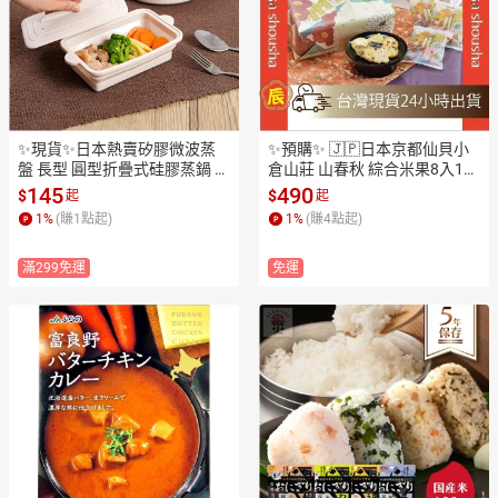
✨現貨✨日本熱賣矽膠微波蒸
✨預購✨ 🇯🇵日本京都仙貝小
盤 長型 圓型折疊式硅膠蒸鍋 時
倉山莊 山春秋 綜合米果8入10
短料理 微波爐對應 耐熱230度
盒裝 年節禮盒 送禮最佳選擇
145
490
$
$
起
起
 可折疊收納 簡約百搭
1
%
(賺
1
點起)
1
%
(賺
4
點起)
滿299免運
免運