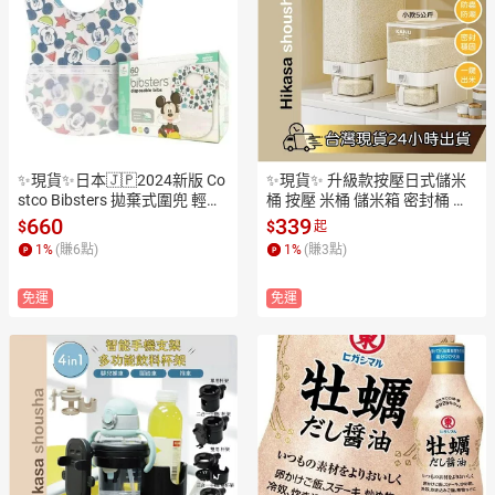
✨現貨✨日本🇯🇵2024新版 Co
✨現貨✨ 升級款按壓日式儲米
stco Bibsters 拋棄式圍兜 輕便
桶 按壓 米桶 儲米箱 密封桶 儲
易攜 米奇/米妮/小熊維尼 /小
米箱 雜糧罐 食品收納罐 密封桶 
660
339
$
$
起
飛象60入
米缸 防蟲防潮 儲糧桶
1
%
(賺
6
點)
1
%
(賺
3
點)
免運
免運