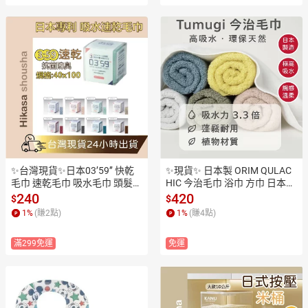
✨台灣現貨✨日本03’59’’ 快乾
✨現貨✨ 日本製 ORIM QULAC
毛巾 速乾毛巾 吸水毛巾 頭髮巾 
HIC 今治毛巾 浴巾 方巾 日本星
專用 擦髮巾 0359 吸水毛巾 乾
野集團飯店指定 超吸水速乾 洗
240
420
$
$
髮巾 超強吸水
臉巾 運動毛巾
1
%
(賺
2
點)
1
%
(賺
4
點)
滿299免運
免運