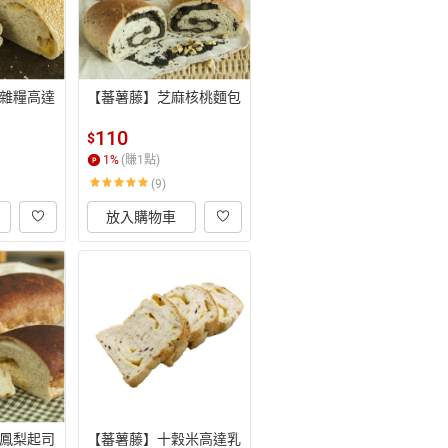
雜糧高達
【蕃薯藤】芝麻核桃麵包
110
$
1
%
(賺
1
點)
(9)
放入購物車
鳳梨起司
【蕃薯藤】十穀米高達乳