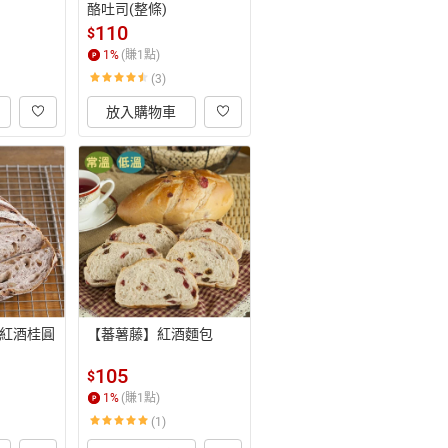
酪吐司(整條)
110
$
1
%
(賺
1
點)
(3)
放入購物車
紅酒桂圓
【蕃薯藤】紅酒麵包
105
$
1
%
(賺
1
點)
(1)