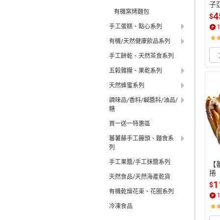
子
有機窯烤麵包
4
$
手工蛋糕、點心系列
有機/天然健康飲品系列
手工餅乾、天然茶食系列
五榖雜糧、果乾系列
天然蜂蜜系列
調味品/香料/鹹醬料/油品/
糖
買一送一特惠區
蕃薯藤手工饅頭、麵食系
列
手工果醬/手工抹醬系列
【
捲
天然食品/天然海產乾貨
1
$
有機乾燥花束、花圈系列
冷凍食品