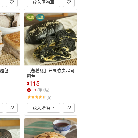
放入購物車
麵包
【蕃薯藤】芒果竹炭起司
麵包
115
$
1
%
(賺
1
點)
(5)
放入購物車