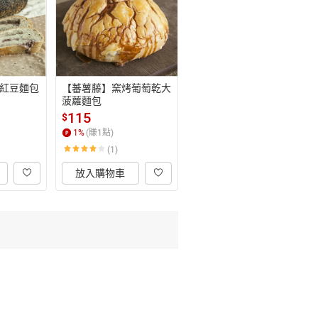
紅豆麵包
【蕃薯藤】窯烤葡萄乾大
菠蘿麵包
115
$
1
%
(賺
1
點)
(1)
放入購物車