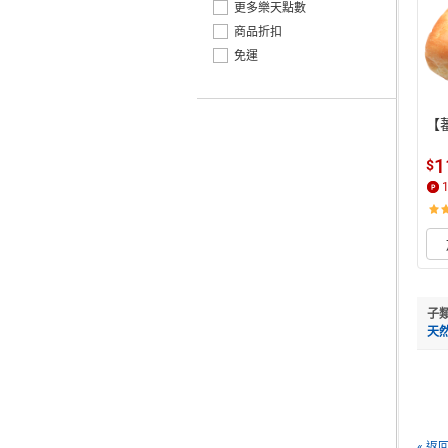
更多樂天點數
商品折扣
免運
【
1
$
子
天
« 返