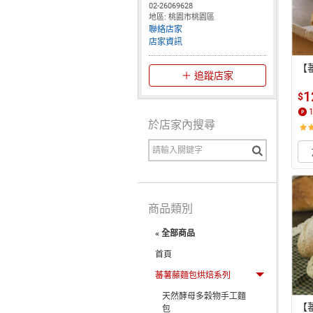
02-26069628
地區: 桃園市桃園區
聯絡店家
店家資訊
【
追蹤店家
1
$
於店家內搜尋
商品類別
« 全部商品
首頁
蕃薯藤麵包烘焙系列
天然酵母多穀物手工麵
【
包