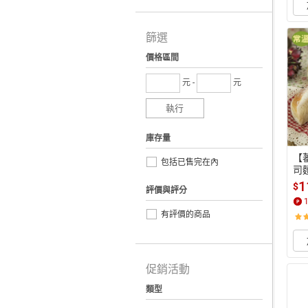
篩選
價格區間
元 -
元
執行
庫存量
【
包括已售完在內
司
1
$
評價與評分
有評價的商品
促銷活動
類型