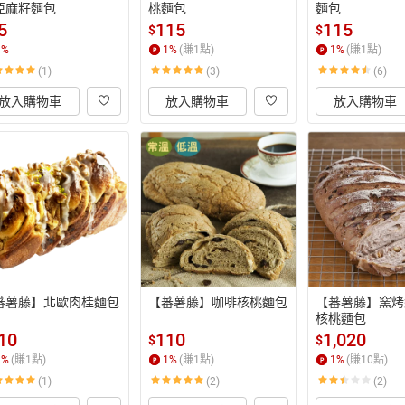
亞麻籽麵包
桃麵包
麵包
5
115
115
$
$
1
%
1
%
(賺
1
點)
1
%
(賺
1
點)
(1)
(3)
(6)
放入購物車
放入購物車
放入購物車
蕃薯藤】北歐肉桂麵包
【蕃薯藤】咖啡核桃麵包
【蕃薯藤】窯烤
核桃麵包
10
110
1,020
$
$
1
%
(賺
1
點)
1
%
(賺
1
點)
1
%
(賺
10
點)
(1)
(2)
(2)