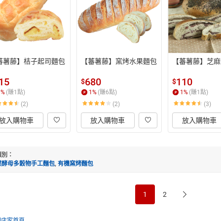
蕃薯藤】桔子起司麵包
【蕃薯藤】窯烤水果麵包
【蕃薯藤】芝麻
15
680
110
$
$
1
%
(賺
1
點)
1
%
(賺
6
點)
1
%
(賺
1
點)
(2)
(2)
(3)
放入購物車
放入購物車
放入購物車
類別：
然酵母多穀物手工麵包
,
有機窯烤麵包
1
2
回店家首頁