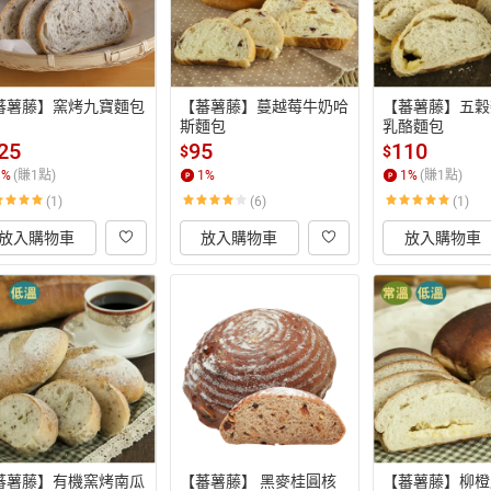
蕃薯藤】窯烤九寶麵包
【蕃薯藤】蔓越莓牛奶哈
【蕃薯藤】五穀
斯麵包
乳酪麵包
25
95
110
$
$
1
%
(賺
1
點)
1
%
1
%
(賺
1
點)
(1)
(6)
(1)
放入購物車
放入購物車
放入購物車
蕃薯藤】有機窯烤南瓜
【蕃薯藤】 黑麥桂圓核
【蕃薯藤】柳橙