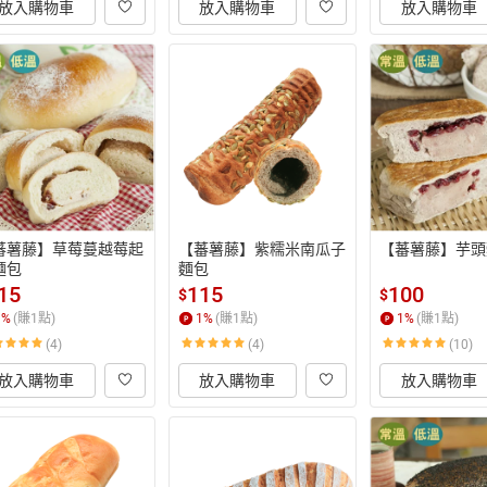
放入購物車
放入購物車
放入購物車
蕃薯藤】草莓蔓越莓起
【蕃薯藤】紫糯米南瓜子
【蕃薯藤】芋頭
麵包
麵包
15
115
100
$
$
1
%
(賺
1
點)
1
%
(賺
1
點)
1
%
(賺
1
點)
(4)
(4)
(10)
放入購物車
放入購物車
放入購物車