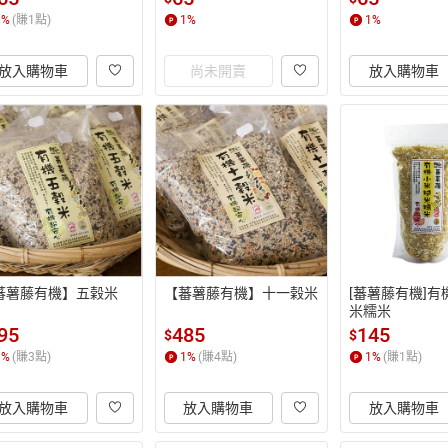
1
%
(賺
1
點)
1
%
1
%
放入購物車
尚未開賣
放入購物車
蕃薯藤有機】五榖米
【蕃薯藤有機】十一榖米
[蕃薯藤有機]有
米糯米
95
485
145
$
$
1
%
(賺
3
點)
1
%
(賺
4
點)
1
%
(賺
1
點)
放入購物車
放入購物車
放入購物車