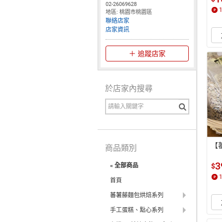
02-26069628
地區: 桃園市桃園區
聯絡店家
店家資訊
追蹤店家
於店家內搜尋
【
商品類別
3
$
« 全部商品
首頁
蕃薯藤麵包烘焙系列
手工蛋糕、點心系列