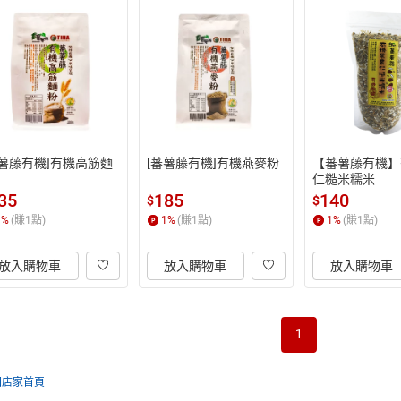
蕃薯藤有機]有機高筋麵
[蕃薯藤有機]有機燕麥粉
【蕃薯藤有機】
仁糙米糯米
35
185
140
$
$
1
%
(賺
1
點)
1
%
(賺
1
點)
1
%
(賺
1
點)
放入購物車
放入購物車
放入購物車
1
回店家首頁