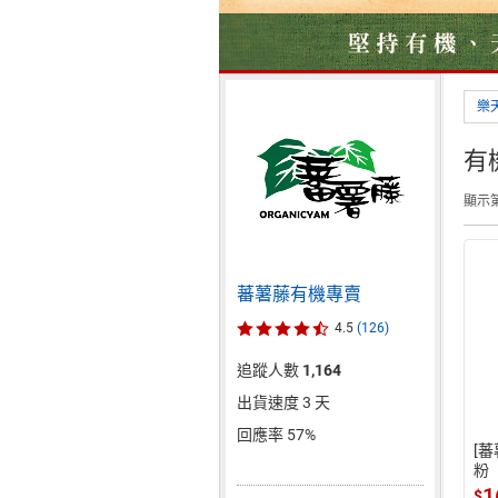
樂
有
顯示第
蕃薯藤有機專賣
4.5
(126)
追蹤人數
1,164
出貨速度 3 天
回應率 57%
[
粉
1
$