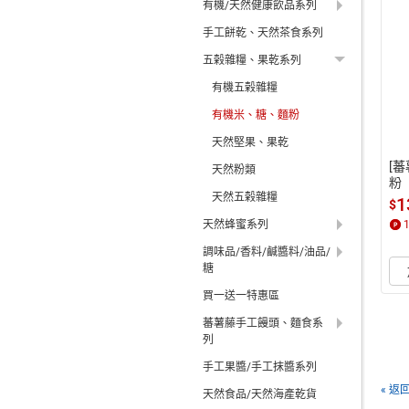
有機/天然健康飲品系列
手工餅乾、天然茶食系列
五榖雜糧、果乾系列
有機五榖雜糧
有機米、糖、麵粉
天然堅果、果乾
[
天然粉類
粉
天然五榖雜糧
1
$
天然蜂蜜系列
調味品/香料/鹹醬料/油品/
糖
買一送一特惠區
蕃薯藤手工饅頭、麵食系
列
手工果醬/手工抹醬系列
« 返
天然食品/天然海產乾貨