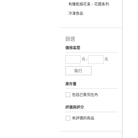
有機乾燥花束、花圈系列
冷凍食品
篩選
價格區間
元 -
元
執行
庫存量
包括已售完在內
評價與評分
有評價的商品