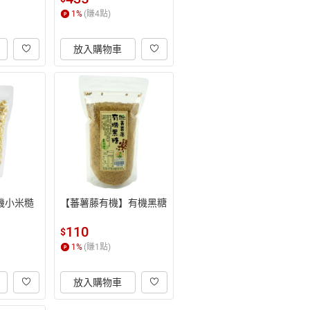
1
%
(賺
4
點)
放入購物車
機小米糙
【蕃薯藤有機】有機黑糖
110
$
1
%
(賺
1
點)
放入購物車