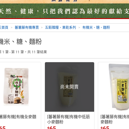
天首頁
>
蕃薯藤有機專賣
>
五榖雜糧、果乾系列
>
有機米、糖、麵粉
機米、糖、麵粉
 1 筆 - 第 11 筆，共 11 筆結果
尚未開賣
蕃薯藤有機]有機全麥麵
[蕃薯藤有機]有機中低筋
[蕃薯藤有機]有
小麥麵粉
麥麵粉
65
65
65
$
$