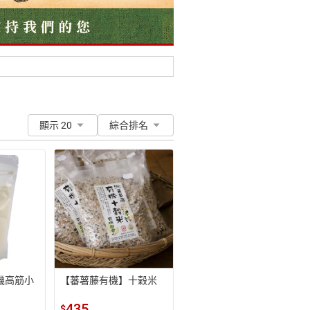
顯示 20
綜合排名
機高筋小
【蕃薯藤有機】十榖米
435
$