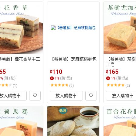
蕃薯藤】桂花香草手工
【蕃薯藤】芝麻核桃麵包
【蕃薯藤】茶樹
工皂
65
110
165
$
$
1
%
(賺
1
點)
1
%
(賺
1
點)
1
%
(賺
1
點)
(1)
(9)
(2)
放入購物車
放入購物車
放入購物車