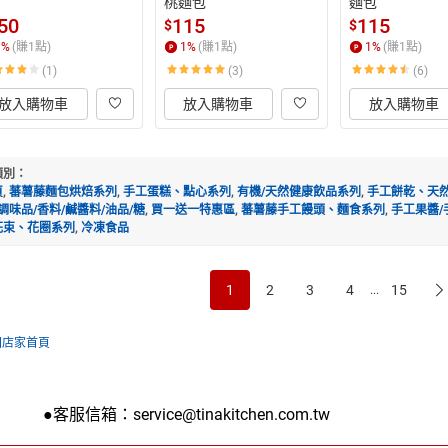
桃麵包
麵包
50
115
115
$
$
1
%
(賺
1
點)
1
%
(賺
1
點)
1
%
(賺
1
點)
(1)
(3)
(6)
放入購物車
放入購物車
放入購物車
類別：
頁
,
蕃薯藤麵包烘焙系列
,
手工蛋糕、點心系列
,
有機/天然健康飲品系列
,
手工餅乾、天
調味品/香料/鹹醬料/油品/糖
,
買一送一特惠區
,
蕃薯藤手工饅頭、麵食系列
,
手工果醬/
花束、花圈系列
,
冷凍食品
1
2
3
4
15
...
回店家首頁
 ●客服信箱：service@tinakitchen.com.tw