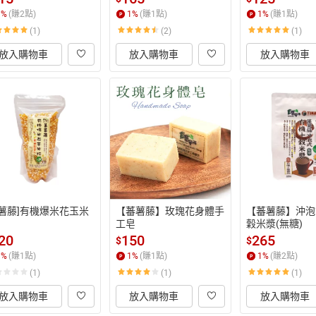
1
%
(賺
2
點)
1
%
(賺
1
點)
1
%
(賺
1
點)
(1)
(2)
(1)
放入購物車
放入購物車
放入購物車
蕃薯藤]有機爆米花玉米
【蕃薯藤】玫瑰花身體手
【蕃薯藤】沖泡
工皂
穀米漿(無糖)
20
150
265
$
$
1
%
(賺
1
點)
1
%
(賺
1
點)
1
%
(賺
2
點)
(1)
(1)
(1)
放入購物車
放入購物車
放入購物車