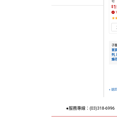
皂
1
$
子
首
列
,
燥
« 返
●服務專線：(03)318-6996