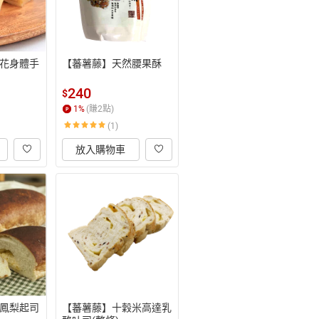
花身體手
【蕃薯藤】天然腰果酥
240
$
1
%
(賺
2
點)
(1)
放入購物車
鳳梨起司
【蕃薯藤】十穀米高達乳