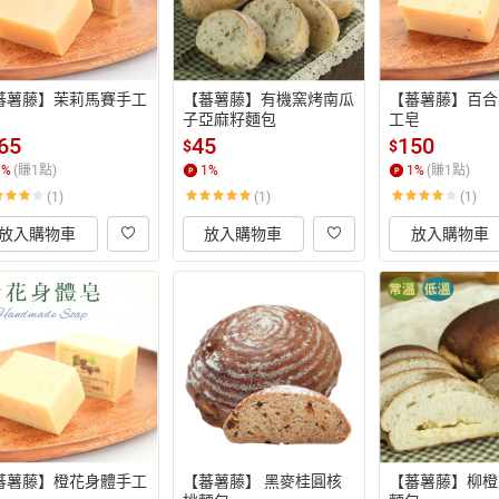
蕃薯藤】茉莉馬賽手工
【蕃薯藤】有機窯烤南瓜
【蕃薯藤】百合
子亞麻籽麵包
工皂
65
45
150
$
$
1
%
(賺
1
點)
1
%
1
%
(賺
1
點)
(1)
(1)
(1)
放入購物車
放入購物車
放入購物車
蕃薯藤】橙花身體手工
【蕃薯藤】 黑麥桂圓核
【蕃薯藤】柳橙