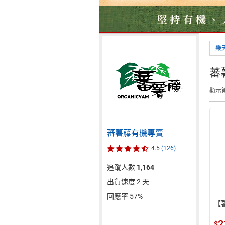
樂
蕃
顯示第 
蕃薯藤有機專賣
4.5
(126)
追蹤人數
1,164
出貨速度 2 天
回應率 57%
【
2
$