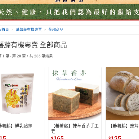
天首頁
>
蕃薯藤有機專賣
>
全部商品
薯藤有機專賣 全部商品
1 筆 - 第 20 筆，共 286 筆結果
蕃薯藤】鮮乳酪絲
【蕃薯藤】抹草香茅手工
【蕃薯藤】窯烤
皂
15
165
125
$
$