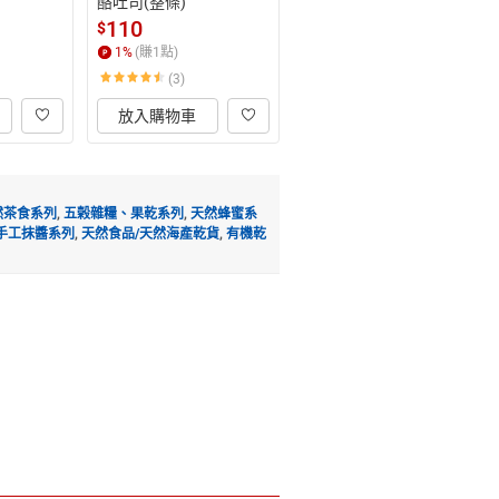
酪吐司(整條)
110
$
1
%
(賺
1
點)
(3)
放入購物車
然茶食系列
,
五榖雜糧、果乾系列
,
天然蜂蜜系
手工抹醬系列
,
天然食品/天然海產乾貨
,
有機乾