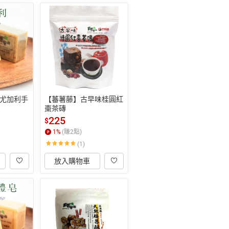
尤加利手
【蕃薯藤】古早味桂圓紅
棗茶磚
225
$
1
%
(賺
2
點)
(1)
放入購物車