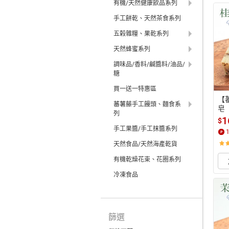
有機/天然健康飲品系列
手工餅乾、天然茶食系列
五榖雜糧、果乾系列
天然蜂蜜系列
調味品/香料/鹹醬料/油品/
糖
買一送一特惠區
【
蕃薯藤手工饅頭、麵食系
皂
列
1
$
手工果醬/手工抹醬系列
天然食品/天然海產乾貨
有機乾燥花束、花圈系列
冷凍食品
篩選