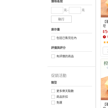
價格區間
元 -
元
執行
【
皂
庫存量
1
$
包括已售完在內
評價與評分
有評價的商品
促銷活動
類型
更多樂天點數
商品折扣
免運
【