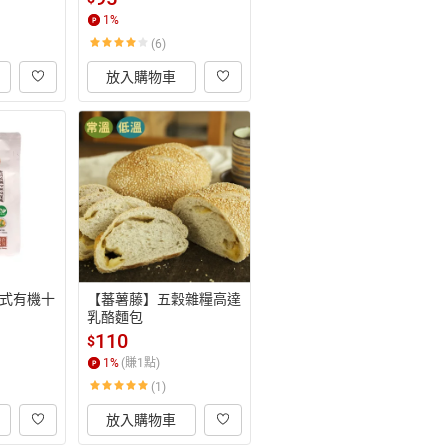
1
%
(6)
放入購物車
式有機十
【蕃薯藤】五穀雜糧高達
乳酪麵包
110
$
1
%
(賺
1
點)
(1)
放入購物車