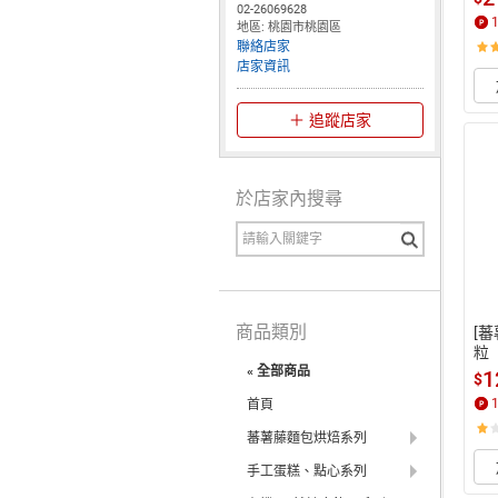
02-26069628
地區: 桃園市桃園區
聯絡店家
店家資訊
追蹤店家
於店家內搜尋
商品類別
[
粒
« 全部商品
1
$
首頁
蕃薯藤麵包烘焙系列
手工蛋糕、點心系列