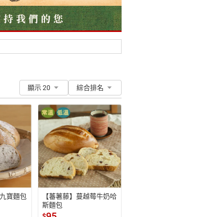
顯示 20
綜合排名
九寶麵包
【蕃薯藤】蔓越莓牛奶哈
斯麵包
95
$