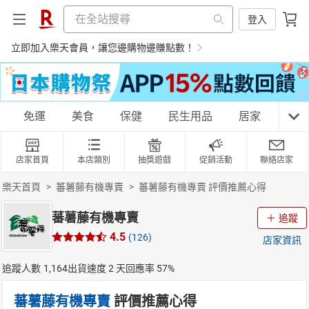
登入
立即加入樂天會員，讓您邊購物邊賺點數！
購物網分類
免運
美食
保健
民生用品
居家
3C
店家首頁
本店類別
抽獎遊戲
促銷活動
聯絡店家
天天免運
美食蛋糕
養生保健
民生用品
樂天首頁
>
蕃薯藤有機專賣
>
蕃薯藤有機專賣 評價推薦心得
蕃薯藤有機專賣
追蹤
4.5
(126)
店家資訊
居家生活
3C家電
運動休閒
親子玩具
追蹤人數
1,164
出貨速度
2 天
回應率
57%
蕃薯藤有機專賣
評價推薦心得
女裝
男裝
化妝保養
情趣用品