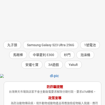
丸子頭
Samsung Galaxy S23 Ultra 256G
1號電池
馬眼棒
中華菱利 E300
紗門
泡澡桶
安爐七寶
3A遊戲
Yakult
防詐騙提醒
台灣樂天市場與店家不會主動致電要求解除分期付款、要求ATM轉帳。
政策宣導
為防治動物傳染病，境外動物或動物產品等應施檢疫物輸入我國，應符