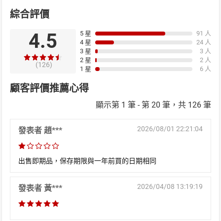
綜合評價
4.5
5 星
91 人
日本購物
電子/紙本書
4 星
24 人
HOT
3 星
3 人
2 星
2 人
(126)
1 星
6 人
顧客評價推薦心得
顯示第 1 筆 - 第 20 筆，共 126 筆
2026/08/01 22:21:04
發表者 趙***
出售即期品，保存期限與一年前買的日期相同
2026/04/08 13:19:19
發表者 黃***