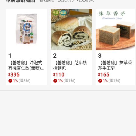
本店熱銷商品
排名期間：2026/7/31 - 2026/8/6
1
2
3
【蕃薯藤】沖泡式
【蕃薯藤】芝麻核
【蕃薯藤】抹草香
有機杏仁飲(無糖)2
桃麵包
茅手工皂
50g
395
110
165
$
$
$
1
%
(賺
3
點)
1
%
(賺
1
點)
1
%
(賺
1
點)