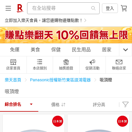
登入
立即加入樂天會員，讓您邊購物邊賺點數！
購物網分類
免運
美食
保健
民生用品
居家
3C
店家首頁
本店類別
抽獎遊戲
促銷活動
聯絡店家
天天免運
美食蛋糕
養生保健
民生用品
吸頂燈
樂天首頁
Panasonic授權新竹東區誼鴻電器
吸頂燈
居家生活
3C家電
運動休閒
親子玩具
綜合排名
價格
評分高
女裝
男裝
化妝保養
情趣用品