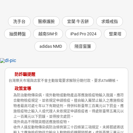
洗手台
醫療護腕
宜蘭 牛舌餅
求婚戒指
抽獎轉盤
越南SIM卡
iPad Pro 2024
堅果塔
adidas NMD
隔音窗簾
防詐騙提醒
台灣樂天市場與店家不會主動致電要求解除分期付款、要求ATM轉帳。
政策宣導
為防治動物傳染病，境外動物或動物產品等應施檢疫物輸入我國，應符
合動物檢疫規定，並依規定申請檢疫。擅自輸入屬禁止輸入之應施檢疫
物者最高可處七年以下有期徒刑，得併科新臺幣三百萬元以下罰金。應
施檢疫物之輸入人或代理人未依規定申請檢疫者，得處新臺幣五萬元以
上一百萬元以下罰鍰，並得按次處罰。
境外商品不得隨貨贈送應施檢疫物。
收件人違反動物傳染病防治條例第三十四條第三項規定，未將郵遞寄送
輸入之應施檢疫物送交輸出入動物檢疫機關銷燬者，處新臺幣三萬元以