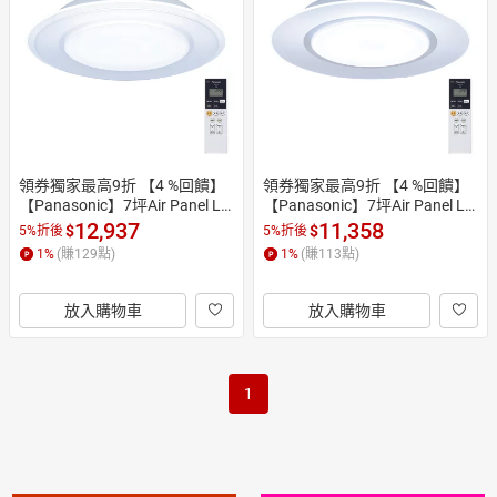
日本購物
電子/紙本書
HOT
領券獨家最高9折 【4 %回饋】
領券獨家最高9折 【4 %回饋】
【Panasonic】7坪Air Panel LE
【Panasonic】7坪Air Panel LE
D吸頂燈(LGC58101A09)(雙重)
D吸頂燈(LGC58100A09)
12,937
11,358
$
$
5%折後
5%折後
1
%
(賺
129
點)
1
%
(賺
113
點)
放入購物車
放入購物車
1