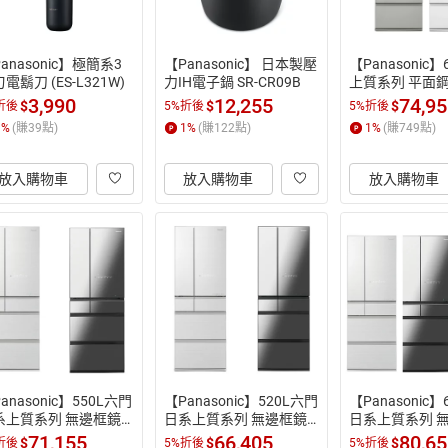
anasonic】極簡系3
【Panasonic】 日本製壓
【Panasonic
電鬍刀 (ES-L321W)
力IH電子鍋 SR-CR09B
上質系列 平面
冰箱(NR-F601X
3,990
12,255
74,9
$
$
$
折後
5%折後
5%折後
灰/晶鑽白)
1
%
(賺
39
點)
1
%
(賺
122
點)
1
%
(賺
749
點)
放入購物車
放入購物車
放入購物車
anasonic】550L六門
【Panasonic】520L六門
【Panasonic
系上質系列 無邊框鏡
日系上質系列 無邊框鏡
日系上質系列 
玻璃電冰箱 (NR-F551
面/玻璃電冰箱 (NR-F521
面/玻璃電冰箱 (N
71,155
66,405
80,6
$
$
$
折後
5%折後
5%折後