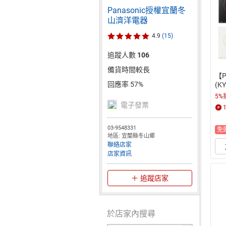
Panasonic授權宜蘭冬
山濟洋電器
4.9
(15)
追蹤人數
106
備貨時間較長
【P
回應率 57%
(K
5%
電子發票
03-9548331
免
地區: 宜蘭縣冬山鄉
聯絡店家
店家資訊
追蹤店家
於店家內搜尋