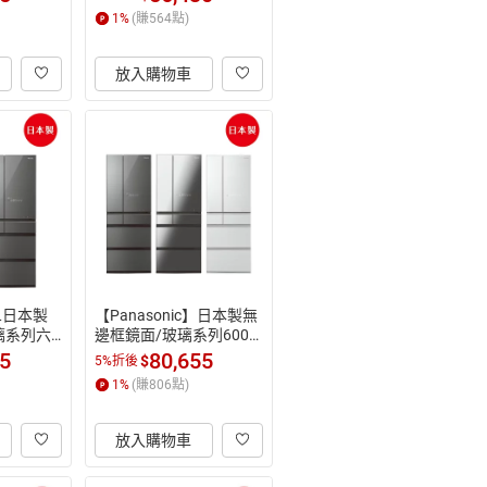
鑽石黑/雲霧
白/香檳金)
1
%
(賺
564
點)
放入購物車
50L日本製
【Panasonic】日本製無
璃系列六
邊框鏡面/玻璃系列600L
59WX
六門電冰箱(NR-F609HX)
55
80,655
$
5%折後
灰)｜日本
(鑽石黑/雲霧灰/翡翠白)
1
%
(賺
806
點)
【領券獨
放入購物車