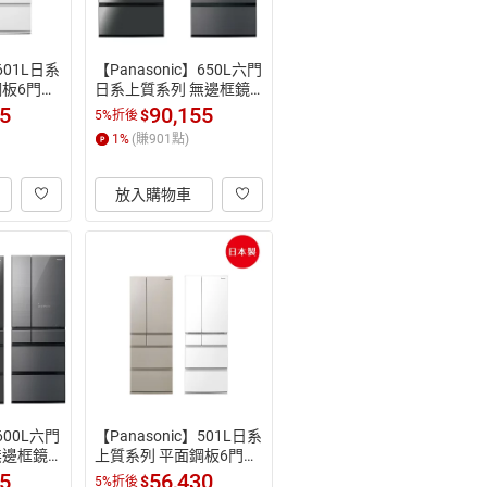
】601L日系
【Panasonic】650L六門
鋼板6門電
日系上質系列 無邊框鏡
T)(瓷釉
面/玻璃電冰箱 (NR-F651
55
90,155
$
5%折後
WX)(鑽石黑/雲霧灰)
1
%
(賺
901
點)
放入購物車
】600L六門
【Panasonic】501L日系
無邊框鏡
上質系列 平面鋼板6門電
R-F601
冰箱(NR-F509XT)(晶鑽
55
56,430
$
5%折後