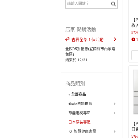
【P
枚刃
店家 促銷活動
5%
查看全部 1 個活動
全館95折優惠(宜蘭縣市內家電
免運)
結束於 12/31
商品類別
« 全部商品
新品/熱銷推薦
節能退稅專區
日本原裝專區
【P
日
IOT智慧健康家電
面/
5%