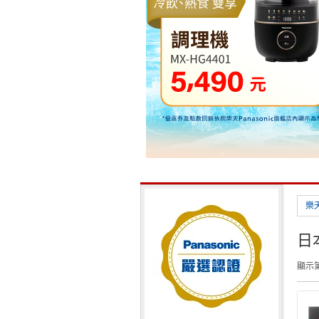
樂
日
顯示第