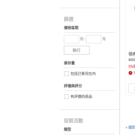
篩選
價格區間
元 -
元
執行
領
as
庫存量
鬍刀
5%
包括已售完在內
評價與評分
有評價的商品
促銷活動
« 返
類型