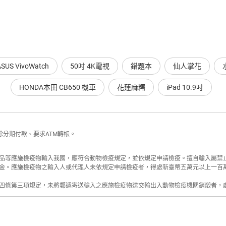
ASUS VivoWatch
50吋 4K電視
錯題本
仙人掌花
HONDA本田 CB650 機車
花蓮麻糬
iPad 10.9吋
分期付款、要求ATM轉帳。
品等應施檢疫物輸入我國，應符合動物檢疫規定，並依規定申請檢疫。擅自輸入屬禁
金。應施檢疫物之輸入人或代理人未依規定申請檢疫者，得處新臺幣五萬元以上一百
四條第三項規定，未將郵遞寄送輸入之應施檢疫物送交輸出入動物檢疫機關銷燬者，