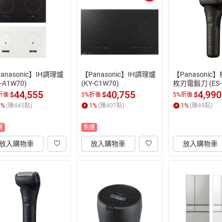
anasonic】IH調理爐
【Panasonic】IH調理爐
【Panasonic
Y-A1W70)
(KY-C1W70)
枚刃電鬍刀 (ES-
44,555
40,755
4,990
$
$
$
折後
5%折後
5%折後
1
%
(賺
445
點)
1
%
(賺
407
點)
1
%
(賺
49
點)
運
免運
放入購物車
放入購物車
放入購物車