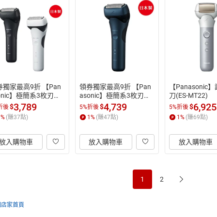
券獨家最高9折 【Pan
領券獨家最高9折 【Pan
【Panasoni
onic】極簡系3枚刃電
asonic】極簡系3枚刃電
刀(ES-MT22)
(ES-LT2B)
鬍刀(ES-LT4B)
3,789
4,739
6,925
$
$
$
折後
5%折後
5%折後
1
%
(賺
37
點)
1
%
(賺
47
點)
1
%
(賺
69
點)
放入購物車
放入購物車
放入購物車
1
2
回店家首頁