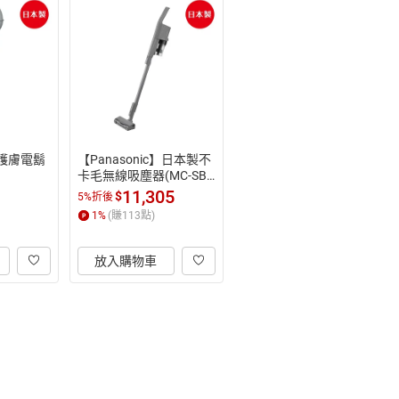
c】護膚電鬍
【Panasonic】日本製不
卡毛無線吸塵器(MC-SB5
3K)(輕巧款)
11,305
$
5%折後
1
%
(賺
113
點)
放入購物車