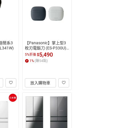
】極簡系3
【Panasonic】掌上型3
L341W)
枚刃電鬍刀 (ES-P330U)
(水墨藍/月光灰)
5,490
$
5%折後
1
%
(賺
54
點)
放入購物車