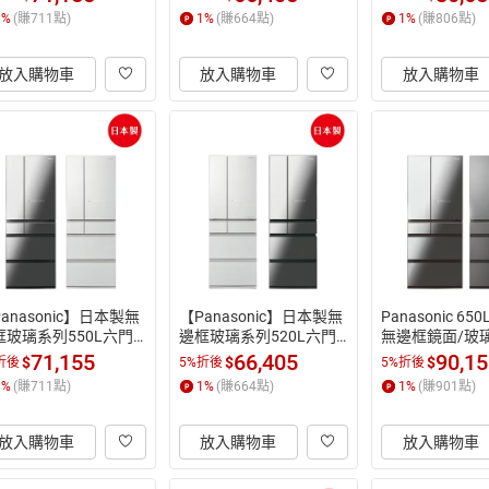
)(鑽石黑/翡翠白)
HX)(鑽石黑/翡翠白)
WX)(翡翠白/
1
%
(賺
711
點)
1
%
(賺
664
點)
1
%
(賺
806
點)
灰)
放入購物車
放入購物車
放入購物車
anasonic】日本製無
【Panasonic】日本製無
Panasonic 6
框玻璃系列550L六門
邊框玻璃系列520L六門
無邊框鏡面/玻
箱(NR-F559HX)(鑽
電冰箱(NR-F529HX)(鑽
門電冰箱 NR-F6
71,155
66,405
90,1
$
$
$
折後
5%折後
5%折後
黑/翡翠白)
石黑/翡翠白)
 (鑽石黑/雲霧
1
%
(賺
711
點)
1
%
(賺
664
點)
1
%
(賺
901
點)
原裝 美型家電 
家最高95折】
放入購物車
放入購物車
放入購物車