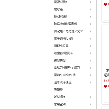
WX
電視/視聽
電冰箱
乾/洗衣機
除濕/清淨/電風扇
微波爐／蒸烤爐／烤箱
電子鍋/壓力鍋
調理小家電
吸塵器/電熨斗
造型美髮
電鬍刀/修容/美體刀
【P
邊
電動牙刷/沖牙機
電冰
5%
溫水洗淨便座
石
吸頂燈
耗材/配件
家用空調