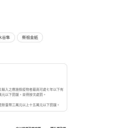
水谷隼
祭祖金紙
止輸入之應施檢疫物者最高可處七年以下有
萬元以下罰鍰，並得按次處罰。
處新臺幣三萬元以上十五萬元以下罰鍰。