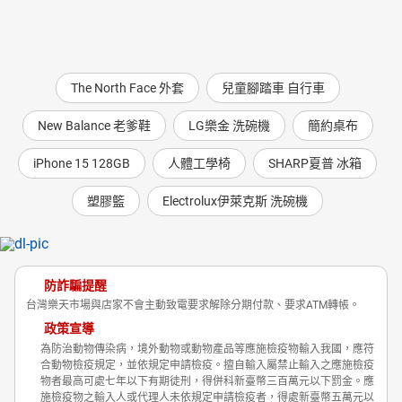
The North Face 外套
兒童腳踏車 自行車
New Balance 老爹鞋
LG樂金 洗碗機
簡約桌布
iPhone 15 128GB
人體工學椅
SHARP夏普 冰箱
塑膠籃
Electrolux伊萊克斯 洗碗機
防詐騙提醒
台灣樂天市場與店家不會主動致電要求解除分期付款、要求ATM轉帳。
政策宣導
為防治動物傳染病，境外動物或動物產品等應施檢疫物輸入我國，應符
合動物檢疫規定，並依規定申請檢疫。擅自輸入屬禁止輸入之應施檢疫
物者最高可處七年以下有期徒刑，得併科新臺幣三百萬元以下罰金。應
施檢疫物之輸入人或代理人未依規定申請檢疫者，得處新臺幣五萬元以