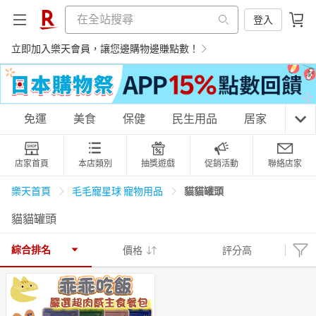
登入
立即加入樂天會員，讓您邊購物邊賺點數！
購物網分類
免運
美食
保健
民生用品
居家
3C
店家首頁
本店類別
抽獎遊戲
促銷活動
聯絡店家
天天免運
美食蛋糕
養生保健
民生用品
貓貓罐頭
樂天首頁
毛毛寵星球 寵物用品
貓貓罐頭
居家生活
3C家電
運動休閒
親子玩具
綜合排名
價格
評分高
女裝
男裝
化妝保養
情趣用品