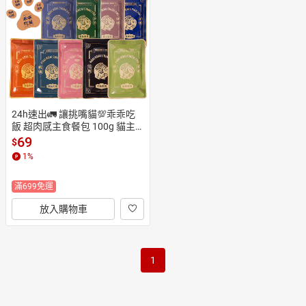
日本購物
電子/紙本書
HOT
24h速出🚛 讓挑嘴貓💯乖乖吃
飯 超肉感主食餐包 100g 貓主
食餐包 天然營養 絕對無膠 香濃
69
$
口感 多種吃法 主食罐
1
%
滿699免運
放入購物車
1