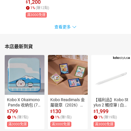
1,200
$
1
%
(賺
12
點)
滿3000免運
查看更多
本店最新到貨
Kobo X Okaimono
Kobo Readimals 金
【福利品】Kobo St
 Panda 收納包 (7
屬徽章（2026）共
ylus 2 觸控筆 | 白
吋)
4款隨機出貨
【適用 Kobo Sage
799
130
1,999
$
$
$
 / Kobo Elipsa / Ko
1
%
(賺
7
點)
1
%
(賺
1
點)
1
%
(賺
19
點)
bo Elipsa 2E/Libra
滿3000免運
滿3000免運
滿3000免運
 Colour】