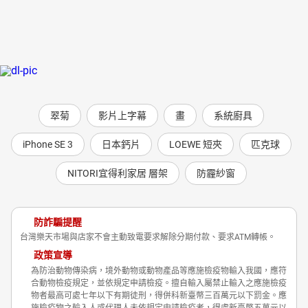
翠菊
影片上字幕
畫
系統廚具
iPhone SE 3
日本鈣片
LOEWE 短夾
匹克球
NITORI宜得利家居 層架
防霾紗窗
防詐騙提醒
台灣樂天市場與店家不會主動致電要求解除分期付款、要求ATM轉帳。
政策宣導
為防治動物傳染病，境外動物或動物產品等應施檢疫物輸入我國，應符
合動物檢疫規定，並依規定申請檢疫。擅自輸入屬禁止輸入之應施檢疫
物者最高可處七年以下有期徒刑，得併科新臺幣三百萬元以下罰金。應
施檢疫物之輸入人或代理人未依規定申請檢疫者，得處新臺幣五萬元以