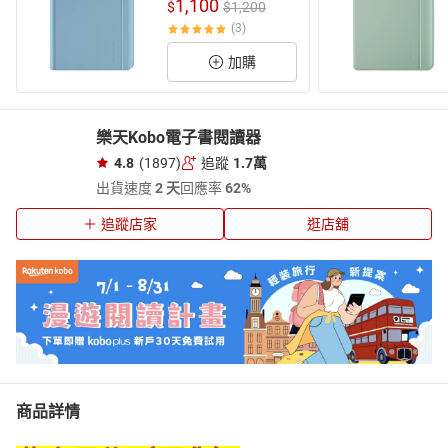
筆槽）| 薄暮藍
1,100
$
$1,200
(
3
)
加購
樂天Kobo電子書閱讀器
4.8
(1897)
追蹤
1.7萬
出貨速度
2 天
回應率
62%
追蹤店家
逛店舖
商品詳情