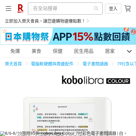
登入
立即加入樂天會員，讓您邊購物邊賺點數！
購物網分類
免運
美食
保健
民生用品
居家
3C
樂天首頁
電腦軟硬體與周邊配件
電子書閱讀器
7吋(含以
天天免運
美食蛋糕
養生保健
民生用品
居家生活
3C家電
運動休閒
親子玩具
女裝
男裝
化妝保養
情趣用品