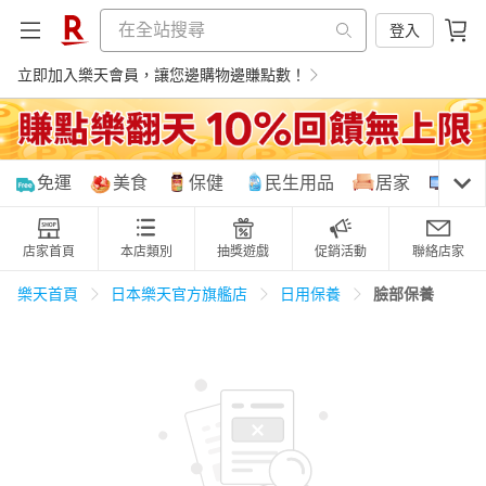
登入
立即加入樂天會員，讓您邊購物邊賺點數！
購物網分類
免運
美食
保健
民生用品
居家
3C
店家首頁
本店類別
抽獎遊戲
促銷活動
聯絡店家
天天免運
美食蛋糕
養生保健
民生用品
臉部保養
樂天首頁
日本樂天官方旗艦店
日用保養
居家生活
3C家電
運動休閒
親子玩具
女裝
男裝
化妝保養
情趣用品