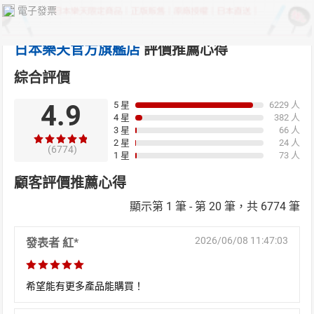
電子發票
日本樂天官方旗艦店
評價推薦心得
日本購物
電子/紙本書
HOT
綜合評價
4.9
5 星
6229 人
4 星
382 人
3 星
66 人
2 星
24 人
(6774)
1 星
73 人
顧客評價推薦心得
顯示第 1 筆 - 第 20 筆，共 6774 筆
2026/06/08 11:47:03
發表者 紅*
希望能有更多產品能購買！