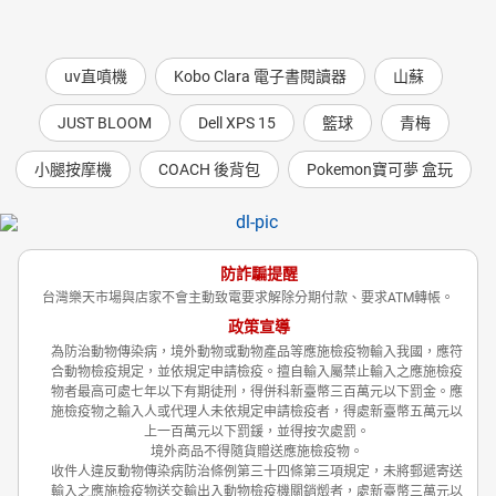
uv直噴機
Kobo Clara 電子書閱讀器
山蘇
JUST BLOOM
Dell XPS 15
籃球
青梅
小腿按摩機
COACH 後背包
Pokemon寶可夢 盒玩
防詐騙提醒
台灣樂天市場與店家不會主動致電要求解除分期付款、要求ATM轉帳。
政策宣導
為防治動物傳染病，境外動物或動物產品等應施檢疫物輸入我國，應符
合動物檢疫規定，並依規定申請檢疫。擅自輸入屬禁止輸入之應施檢疫
物者最高可處七年以下有期徒刑，得併科新臺幣三百萬元以下罰金。應
施檢疫物之輸入人或代理人未依規定申請檢疫者，得處新臺幣五萬元以
上一百萬元以下罰鍰，並得按次處罰。
境外商品不得隨貨贈送應施檢疫物。
收件人違反動物傳染病防治條例第三十四條第三項規定，未將郵遞寄送
輸入之應施檢疫物送交輸出入動物檢疫機關銷燬者，處新臺幣三萬元以