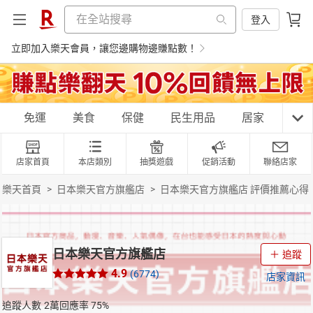
登入
立即加入樂天會員，讓您邊購物邊賺點數！
購物網分類
免運
美食
保健
民生用品
居家
3C
店家首頁
本店類別
抽獎遊戲
促銷活動
聯絡店家
天天免運
美食蛋糕
養生保健
民生用品
樂天首頁
>
日本樂天官方旗艦店
>
日本樂天官方旗艦店 評價推薦心得
居家生活
3C家電
運動休閒
親子玩具
日本樂天官方旗艦店
追蹤
4.9
(6774)
店家資訊
女裝
男裝
化妝保養
情趣用品
追蹤人數
2萬
回應率
75%