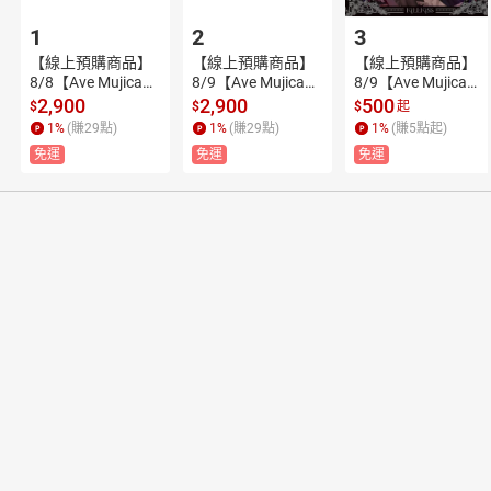
1
2
3
【線上預購商品】
【線上預購商品】
【線上預購商品】
8/8【Ave Mujica台
8/9【Ave Mujica台
8/9【Ave Mujica台
北追加公演】MyG
北追加公演】MyG
北追加公演】(舊
2,900
2,900
500
$
$
$
起
O!!!!!×Ave Mujica
O!!!!!×Ave Mujica
品) (包含會場特典)
1
%
(賺
29
點)
1
%
(賺
29
點)
1
%
(賺
5
點起)
 ツーマンライブ
 ツーマンライブ
 [僅限信用卡付款]
免運
免運
免運
「“moment / mem
「“moment /memo
ory”」台北追加公
ry”」台北追加公演
演 Blu-ray (包含會
 Blu-ray (包含會場
場特典) [僅限信用
特典) [僅限信用卡
卡付款]
付款]