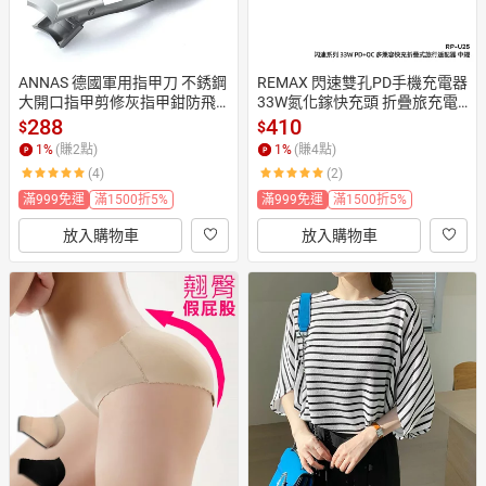
ANNAS 德國軍用指甲刀 不銹鋼
REMAX 閃速雙孔PD手機充電器 
大開口指甲剪修灰指甲鉗防飛
33W氮化鎵快充頭 折疊旅充電
濺修容美甲專用
源轉接器usb/typec充電頭
288
410
$
$
1
%
(賺
2
點)
1
%
(賺
4
點)
(4)
(2)
滿999免運
滿1500折5%
滿999免運
滿1500折5%
放入購物車
放入購物車