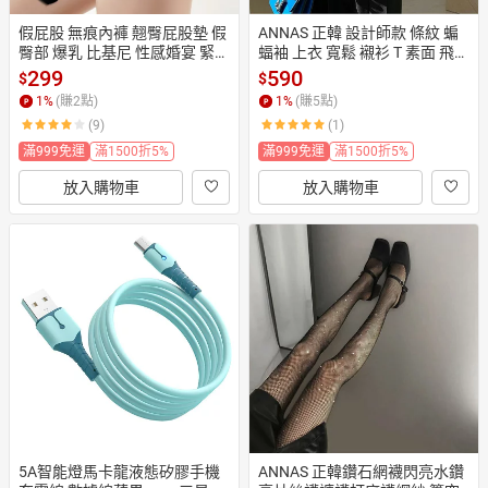
假屁股 無痕內褲 翹臀屁股墊 假
ANNAS 正韓 設計師款 條紋 蝙
臀部 爆乳 比基尼 性感婚宴 緊身
蝠袖 上衣 寬鬆 襯衫 T 素面 飛鼠
洋裝 牛仔褲 短褲 安全褲 Anna
袖 顯瘦 百搭 氣質 上班族 短袖
299
590
$
$
 S.
 韓國
1
%
(賺
2
點)
1
%
(賺
5
點)
(9)
(1)
滿999免運
滿1500折5%
滿999免運
滿1500折5%
放入購物車
放入購物車
5A智能燈馬卡龍液態矽膠手機
ANNAS 正韓鑽石網襪閃亮水鑽