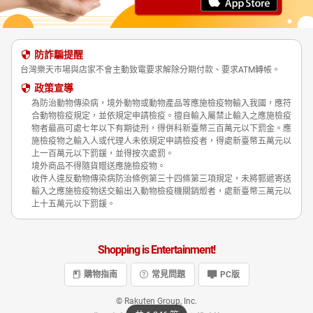
防詐騙提醒
台灣樂天市場與店家不會主動致電要求解除分期付款、要求ATM轉帳。
政策宣導
為防治動物傳染病，境外動物或動物產品等應施檢疫物輸入我國，應符
合動物檢疫規定，並依規定申請檢疫。擅自輸入屬禁止輸入之應施檢疫
物者最高可處七年以下有期徒刑，得併科新臺幣三百萬元以下罰金。應
施檢疫物之輸入人或代理人未依規定申請檢疫者，得處新臺幣五萬元以
上一百萬元以下罰鍰，並得按次處罰。
境外商品不得隨貨贈送應施檢疫物。
收件人違反動物傳染病防治條例第三十四條第三項規定，未將郵遞寄送
輸入之應施檢疫物送交輸出入動物檢疫機關銷燬者，處新臺幣三萬元以
上十五萬元以下罰鍰。
Shopping is Entertainment!
購物指南
常見問題
PC版
© Rakuten Group, Inc.