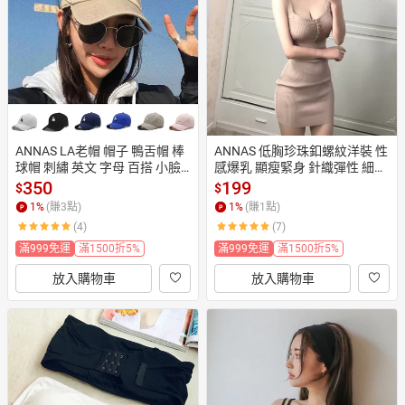
日本購物
電子/紙本書
HOT
ANNAS LA老帽 帽子 鴨舌帽 棒
ANNAS 低胸珍珠釦螺紋洋裝 性
球帽 刺繡 英文 字母 百搭 小臉
感爆乳 顯瘦緊身 針織彈性 細肩
 韓國 歐美 男女 情侶
帶長版背心 派對婚宴百搭 貼身
350
199
$
$
內衣搭小可愛
1
%
(賺
3
點)
1
%
(賺
1
點)
(4)
(7)
滿999免運
滿1500折5%
滿999免運
滿1500折5%
放入購物車
放入購物車