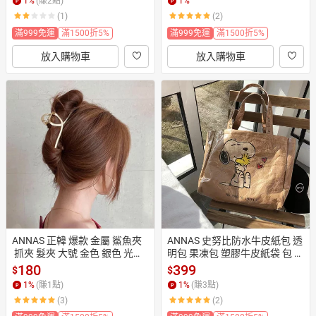
1
%
(賺
2
點)
1
%
(1)
(2)
滿999免運
滿1500折5%
滿999免運
滿1500折5%
放入購物車
放入購物車
ANNAS 正韓 爆款 金屬 鯊魚夾
ANNAS 史努比防水牛皮紙包 透
 抓夾 髮夾 大號 金色 銀色 光澤
明包 果凍包 塑膠牛皮紙袋 包 手
 韓國
提袋史奴比399
180
399
$
$
1
%
(賺
1
點)
1
%
(賺
3
點)
(3)
(2)