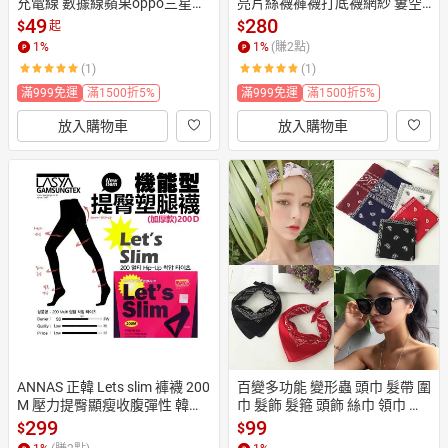
充電線 數據線蘋果oppo三星閃
亮片絲襪褲襪打底襪網紗 簍空
充線小米typec傳輸線安卓快充
蕾絲性感夜店派對聖誕跨年韓
49
280
$
$
起
線
國
1
%
1
%
(賺
2
點)
(1)
(1)
滿999免運
滿1500折5%
滿999免運
滿1500折5%
放入購物車
放入購物車
ANNAS 正韓 Lets slim 褲襪 200
百變多功能 變形蟲 頭巾 髮帶 圍
M 壓力提臀顯瘦收腹彈性 韓國
巾 髮飾 髮箍 頭飾 絲巾 領巾 民
瘦腿襪 壓力襪 Let's slim 200丹
族風 圖騰 腰果花 嘻哈 潮流 韓
299
99
$
$
D
國 ANNA S.