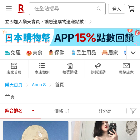
登入
立即加入樂天會員，讓您邊購物邊賺點數！
購物網分類
免運
美食
保健
民生用品
居家
3C
店家首頁
本店類別
抽獎遊戲
促銷活動
聯絡店家
天天免運
美食蛋糕
養生保健
民生用品
首頁
樂天首頁
Anna S
首頁
居家生活
3C家電
運動休閒
親子玩具
綜合排名
價格
評分高
女裝
男裝
化妝保養
情趣用品