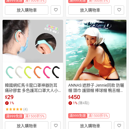
滿999免運
滿1500折5%
滿999免運
滿1500折5%
放入購物車
放入購物車
韓國網紅馬卡龍口罩神器防耳
ANNAS 遮脖子 Jennie同款 防曬
痛矽膠套 多色護耳口罩大人小
帽 頭巾 護頸帽 棒球帽 鴨舌帽
孩口罩伴侶
 漁夫帽 遮陽帽 飛行帽 綁帶 速
29
450
$
$
乾 露營
1
%
1
%
(賺
4
點)
(4)
滿999免運
滿1500折5%
滿999免運
滿1500折5%
放入購物車
放入購物車