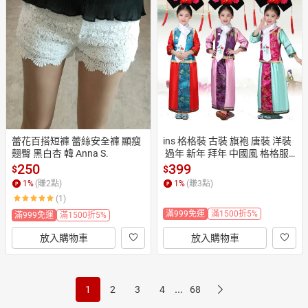
蕾花百搭短褲 蕾絲安全褲 顯瘦
ins 格格裝 古裝 旗袍 唐裝 洋裝
翹臀 黑白杏 韓 Anna S.
 過年 新年 拜年 中國風 格格服
 公主 萬聖節 聖誕節 童 表演服
250
399
$
$
裝 和服 ANNA S.
1
%
(賺
2
點)
1
%
(賺
3
點)
(1)
滿999免運
滿1500折5%
滿999免運
滿1500折5%
放入購物車
放入購物車
...
1
2
3
4
68