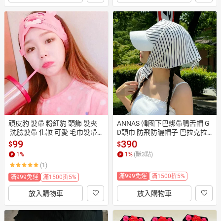
頑皮豹 髮帶 粉紅豹 頭飾 髮夾
ANNAS 韓國下巴綁帶鴨舌帽 G
 洗臉髮帶 化妝 可愛 毛巾髮帶
D頭巾 防飛防曬帽子 巴拉克拉
 髮圈 髮箍 ANNA S.99
法帽 春夏條紋遮陽
99
390
$
$
1
%
1
%
(賺
3
點)
(1)
滿999免運
滿1500折5%
滿999免運
滿1500折5%
放入購物車
放入購物車