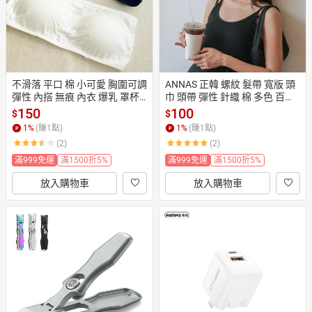
不滑落 平口 棉 小可愛 胸圍可調 
ANNAS 正韓 螺紋 髮帶 寬版 頭
彈性 內搭 無痕 內衣 爆乳 罩杯
巾 頭帶 彈性 針織 棉 多色 百搭
 胸墊可拆 一字領 露肩 黑白 韓
 運動 瑜珈 明星 網紅 韓國
150
100
$
$
1
%
(賺
1
點)
1
%
(賺
1
點)
(2)
(2)
滿999免運
滿1500折5%
滿999免運
滿1500折5%
放入購物車
放入購物車