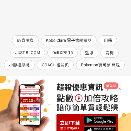
uv直噴機
Kobo Clara 電子書閱讀器
山蘇
JUST BLOOM
Dell XPS 15
籃球
青梅
小腿按摩機
COACH 後背包
Pokemon寶可夢 盒玩