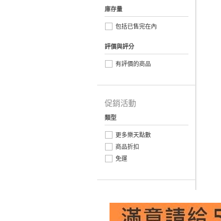
庫存量
包括已售完在內
評價與評分
有評價的商品
促銷活動
類型
更多樂天點數
商品折扣
免運