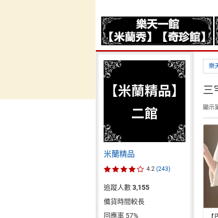
樂
三
顯示第
米蘭精品
4.2
(243)
追蹤人數
3,155
備貨時間較長
回應率 57%
【