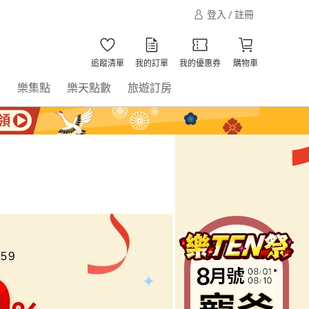
登入 / 註冊
追蹤清單
我的訂單
我的優惠券
購物車
書
樂集點
樂天點數
旅遊訂房