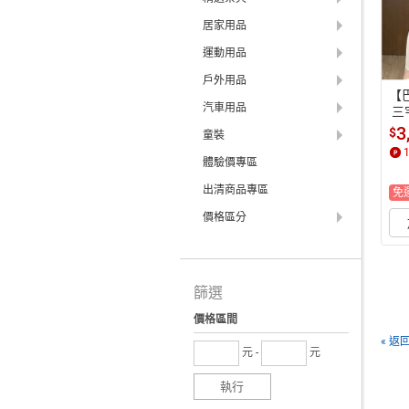
居家用品
運動用品
戶外用品
【
汽車用品
 
裝
3
$
童裝
心
裝3
體驗價專區
出清商品專區
免
價格區分
篩選
價格區間
« 返
元 -
元
執行