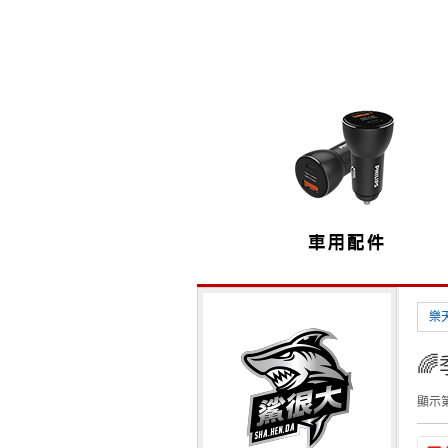
樂

顯示第