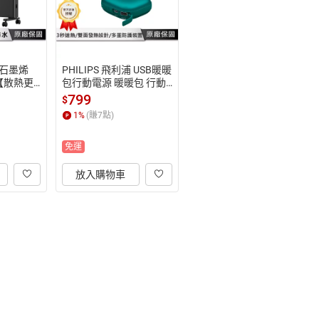
浦 石墨烯
PHILIPS 飛利浦 USB暖暖
【散熱更
包行動電源 暖暖包 行動
爐 暖爐
電源 暖手寶充電器 行動
799
$
暖風機 A
充 DLP2136
1
%
(賺
7
點)
免運
放入購物車