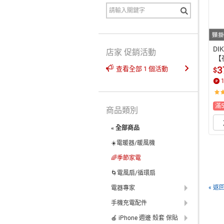
D
店家 促銷活動
 
扇
3
查看全部 1 個活動
$
式風
01
滿
商品類別
« 全部商品
☀️電暖器/暖風機
🌈季節家電
🌀電風扇/循環扇
« 返
電器專家
手機充電配件
🍎 iPhone 週邊 殼套 保貼