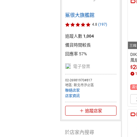
鯊很大旗艦館
4.8
(197)
追蹤人數
1,004
備貨時間較長
回應率 57%
DI
風扇
扇
2
電子發票
$
02-26981970#817
地區: 新北市汐止區
滿
聯絡店家
店家資訊
追蹤店家
於店家內搜尋