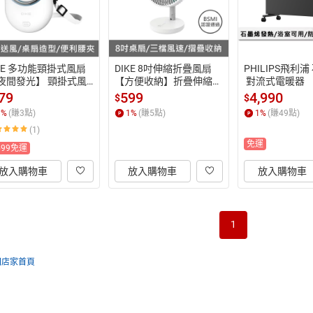
IKE 多功能頸掛式風扇
DIKE 8吋伸縮折疊風扇
PHILIPS飛利
【夜間發光】 頸掛式風
【方便收納】折疊伸縮風
 對流式電暖器 
 小風扇 頸掛風扇 攜帶
扇 伸縮立扇 USB風扇 落
快速】 對流式暖
79
599
4,990
$
$
扇 小朋友 風扇 DUF4
地扇 直立扇 電風扇 露營
 電暖器 暖氣機 
1
%
(賺
3
點)
1
%
(賺
5
點)
1
%
(賺
49
點)
WT
風扇 DUF301
HR3144CS
(1)
免運
599免運
放入購物車
放入購物車
放入購物車
1
回店家首頁