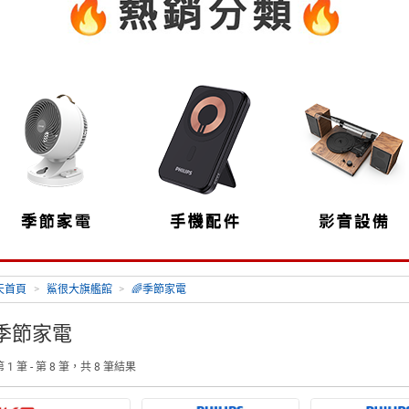
天首頁
>
鯊很大旗艦館
>
🌈季節家電
季節家電
 1 筆 - 第 8 筆，共 8 筆結果