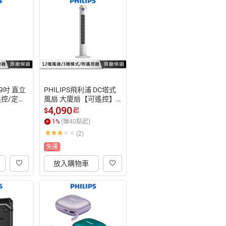
 9吋 直立
PHILIPS飛利浦 DC塔式
控/定
風扇 大廈扇【可遙控】
C 電風扇 
塔扇 遙控風扇 變頻風扇
4,090
$
起
CR3142
 直立式風扇 ACR3144WT
1
%
(賺
40
點起)
F
(2)
免運
放入購物車