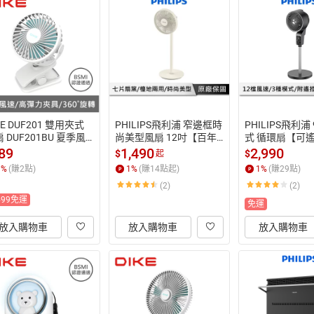
KE DUF201 雙用夾式
PHILIPS飛利浦 窄邊框時
PHILIPS飛利浦
 DUF201BU 夏季風
尚美型風扇 12吋【百年
式 循環扇【可遙
 夾扇
工藝系列】直立式風扇
時】 渦輪風扇 D
89
1,490
2,990
$
$
起
 電扇 電風扇 涼風扇 ACR
遙控風扇 電扇 A
1
%
(賺
2
點)
1
%
(賺
14
點起)
1
%
(賺
29
點)
2142SF
CF
(2)
(2)
599免運
免運
放入購物車
放入購物車
放入購物車