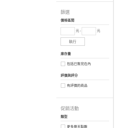
篩選
價格區間
元 -
元
執行
庫存量
包括已售完在內
評價與評分
有評價的商品
促銷活動
類型
更多樂天點數