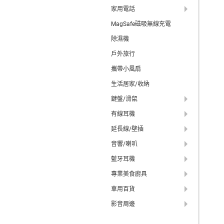
家用電話
MagSafe磁吸無線充電
除濕機
戶外旅行
攜帶小風扇
生活居家/收納
鍵盤/滑鼠
有線耳機
延長線/壁插
音響/喇叭
藍牙耳機
專業美食廚具
車用百貨
影音周邊