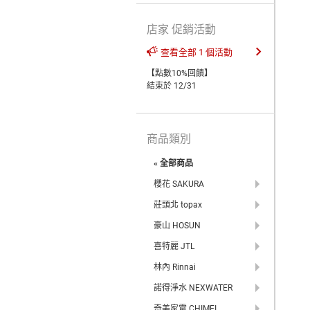
店家 促銷活動
查看全部 1 個活動
【點數10%回饋】
結束於 12/31
商品類別
« 全部商品
櫻花 SAKURA
莊頭北 topax
豪山 HOSUN
喜特麗 JTL
林內 Rinnai
諾得淨水 NEXWATER
奇美家電 CHIMEI