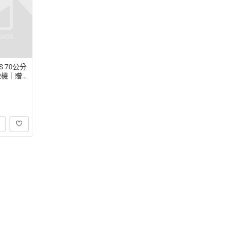
S 70公分
煙機｜贈
 m³/mi
保護｜終
2