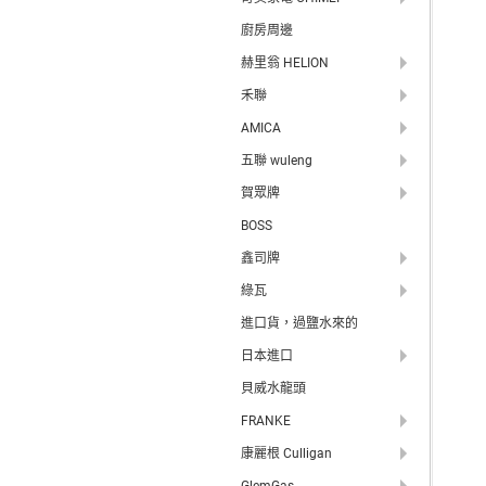
廚房周邊
赫里翁 HELION
禾聯
AMICA
五聯 wuleng
賀眾牌
BOSS
鑫司牌
綠瓦
進口貨，過鹽水來的
日本進口
貝威水龍頭
FRANKE
康麗根 Culligan
GlemGas