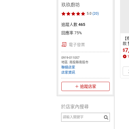
玖玖廚坊
5.0
(20)
追蹤人數
465
回應率 75%
【櫻
款
電子發票
安裝
7
$
n
0919-011057
身
地區: 南投縣南投市
聯絡店家
店家資訊
追蹤店家
於店家內搜尋