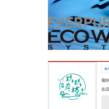
樂
喝
此