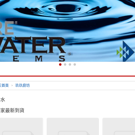
天首頁
>
玖玖廚坊
好水
店家最新到貨