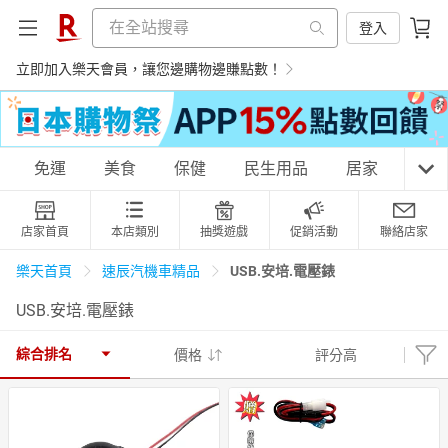
登入
立即加入樂天會員，讓您邊購物邊賺點數！
購物網分類
免運
美食
保健
民生用品
居家
3C
店家首頁
本店類別
抽獎遊戲
促銷活動
聯絡店家
天天免運
美食蛋糕
養生保健
民生用品
USB.安培.電壓錶
樂天首頁
速辰汽機車精品
USB.安培.電壓錶
居家生活
3C家電
運動休閒
親子玩具
綜合排名
價格
評分高
女裝
男裝
化妝保養
情趣用品