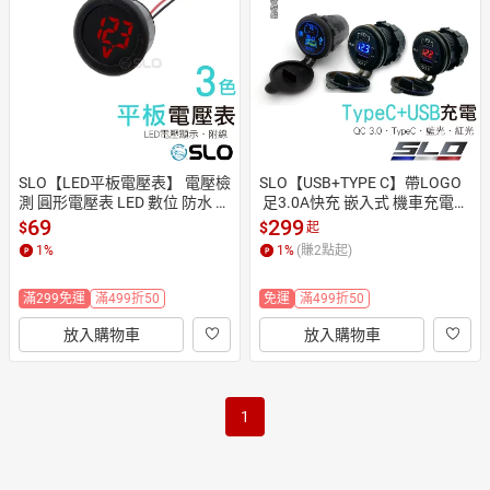
日本購物
電子/紙本書
HOT
SLO【LED平板電壓表】 電壓檢
SLO【USB+TYPE C】帶LOGO
測 圓形電壓表 LED 數位 防水 
 足3.0A快充 嵌入式 機車充電
 電壓錶 電瓶電壓檢測 圓形電壓
 手機充電 USB充電 USB 充電 雙
69
299
$
$
起
錶 機車電壓表
孔充電
1
%
1
%
(賺
2
點起)
滿299免運
滿499折50
免運
滿499折50
放入購物車
放入購物車
1