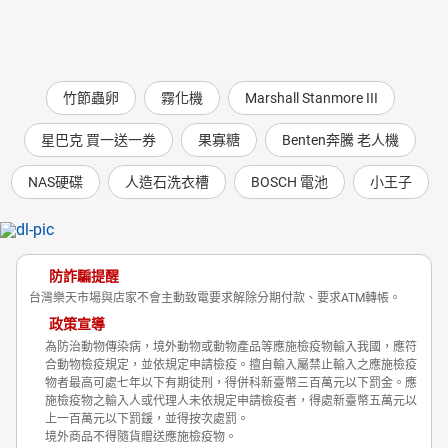
竹節蟲卵
霧化機
Marshall Stanmore III
星巴克 買一送一券
果寡糖
Benten奔騰 老人機
NAS硬碟
人造石洗衣槽
BOSCH 電池
小王子
防詐騙提醒
台灣樂天市場與店家不會主動致電要求解除分期付款、要求ATM轉帳。
政策宣導
為防治動物傳染病，境外動物或動物產品等應施檢疫物輸入我國，應符
合動物檢疫規定，並依規定申請檢疫。擅自輸入屬禁止輸入之應施檢疫
物者最高可處七年以下有期徒刑，得併科新臺幣三百萬元以下罰金。應
施檢疫物之輸入人或代理人未依規定申請檢疫者，得處新臺幣五萬元以
上一百萬元以下罰鍰，並得按次處罰。
境外商品不得隨貨贈送應施檢疫物。