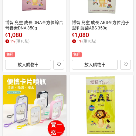
博智 兒童 成長 DNA全方位綜合
博智 兒童 成長 ABS全方位孢子
營養素DNA 350g
型乳酸菌ABS 350g
1,080
1,080
$
$
1
%
(賺
10
點)
1
%
(賺
10
點)
免運
免運
放入購物車
放入購物車