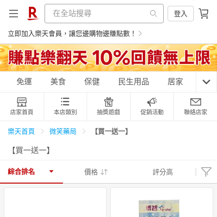
登入
立即加入樂天會員，讓您邊購物邊賺點數！
購物網分類
免運
美食
保健
民生用品
居家
3C
店家首頁
本店類別
抽獎遊戲
促銷活動
聯絡店家
天天免運
美食蛋糕
養生保健
民生用品
【買一送一】
樂天首頁
微笑藥局
【買一送一】
居家生活
3C家電
運動休閒
親子玩具
綜合排名
價格
評分高
女裝
男裝
化妝保養
情趣用品