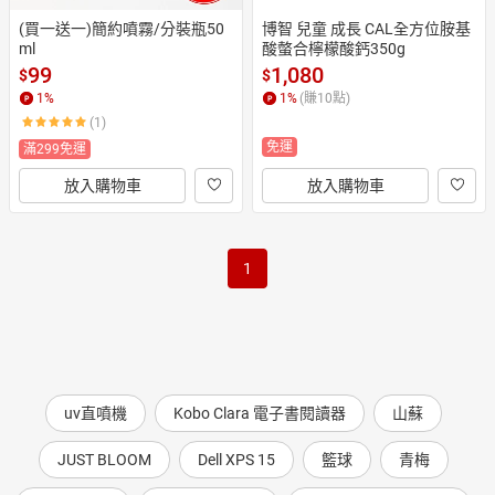
(買一送一)簡約噴霧/分裝瓶50
博智 兒童 成長 CAL全方位胺基
ml
酸螫合檸檬酸鈣350g
99
1,080
$
$
1
%
1
%
(賺
10
點)
(1)
免運
滿299免運
放入購物車
放入購物車
1
uv直噴機
Kobo Clara 電子書閱讀器
山蘇
JUST BLOOM
Dell XPS 15
籃球
青梅