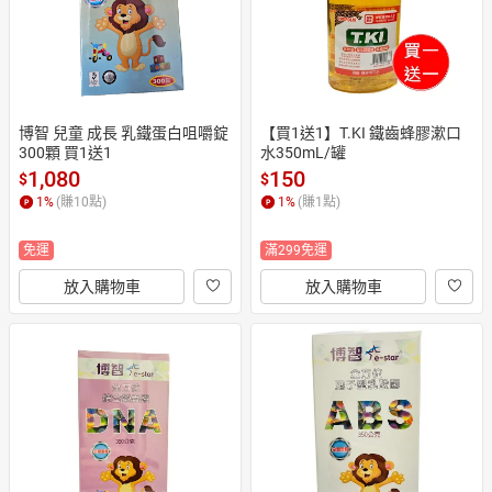
博智 兒童 成長 乳鐵蛋白咀嚼錠
【買1送1】T.KI 鐵齒蜂膠漱口
300顆 買1送1
水350mL/罐
1,080
150
$
$
1
%
(賺
10
點)
1
%
(賺
1
點)
免運
滿299免運
放入購物車
放入購物車