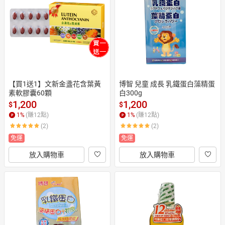
日本購物
電子/紙本書
HOT
【買1送1】文新金盞花含葉黃
博智 兒童 成長 乳鐵蛋白藻精蛋
素軟膠囊60顆
白300g
1,200
1,200
$
$
1
%
(賺
12
點)
1
%
(賺
12
點)
(2)
(2)
免運
免運
放入購物車
放入購物車