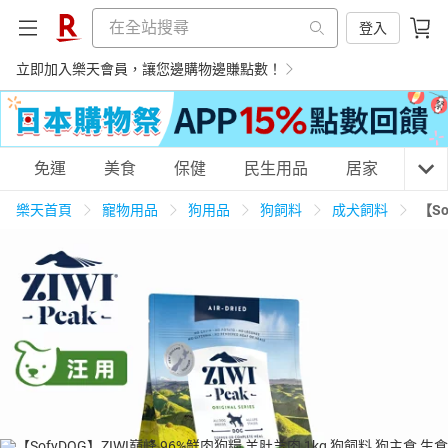
登入
立即加入樂天會員，讓您邊購物邊賺點數！
購物網分類
免運
美食
保健
民生用品
居家
3C
樂天首頁
寵物用品
狗用品
狗飼料
成犬飼料
【S
天天免運
美食蛋糕
養生保健
民生用品
居家生活
3C家電
運動休閒
親子玩具
女裝
男裝
化妝保養
情趣用品