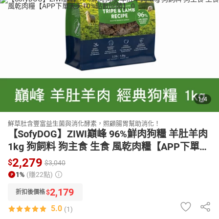
日本購物
電子/紙本書
HOT
1
/
4
鮮草肚含豐富益生菌與消化酵素，照顧腸胃幫助消化！
【SofyDOG】ZIWI巔峰 96%鮮肉狗糧 羊肚羊肉
1kg 狗飼料 狗主食 生食 風乾肉糧【APP下單天
天10%點數回饋】
2,279
$
$
3,040
1%
(賺22點)
2,179
$
折扣後價格
5.0
(1)