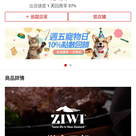
出貨速度
1 天
回應率
57%
追蹤店家
逛店舖
商品詳情