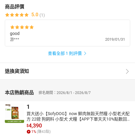
商品評價
5.0
(1)
good
游***
2019/01/31
查看全部 1 則評價
退換貨須知
本店熱銷商品
排名期間：2026/8/1 - 2026/8/7
1
買大送小【SofyDOG】now 鮮肉無穀天然糧 小型老犬配
方 22磅 狗飼料 小型犬 犬糧【APP下單天天10%點數回
饋】
4,390
$
1
%
(賺
43
點)