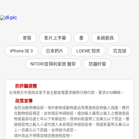
翠菊
影片上字幕
畫
系統廚具
iPhone SE 3
日本鈣片
LOEWE 短夾
匹克球
NITORI宜得利家居 層架
防霾紗窗
防詐騙提醒
台灣樂天市場與店家不會主動致電要求解除分期付款、要求ATM轉帳。
政策宣導
為防治動物傳染病，境外動物或動物產品等應施檢疫物輸入我國，應符
合動物檢疫規定，並依規定申請檢疫。擅自輸入屬禁止輸入之應施檢疫
物者最高可處七年以下有期徒刑，得併科新臺幣三百萬元以下罰金。應
施檢疫物之輸入人或代理人未依規定申請檢疫者，得處新臺幣五萬元以
上一百萬元以下罰鍰，並得按次處罰。
境外商品不得隨貨贈送應施檢疫物。