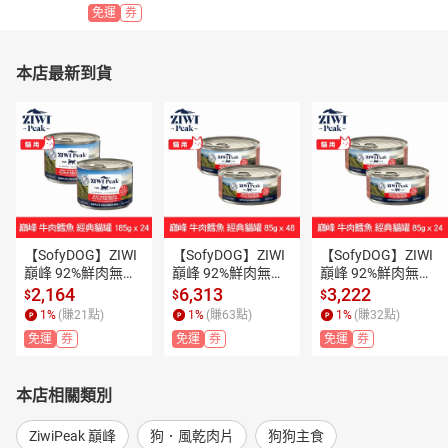
免運
券
本店最新到貨
【SofyDOG】ZIWI
【SofyDOG】ZIWI
【SofyDOG】ZIWI
巔峰 92%鮮肉無穀
巔峰 92%鮮肉無穀
巔峰 92%鮮肉無穀
貓主食罐 牛肉鱈魚
貓主食罐 牛肉鱈魚
貓主食罐 牛肉鱈魚
2,164
6,313
3,222
$
$
$
 185g 24件組 貓罐
 85g 48件組 貓罐
 85g 24件組 貓罐
1
%
(賺
21
點)
1
%
(賺
63
點)
1
%
(賺
32
點)
 肉泥 無穀無膠【A
 肉泥 無穀無膠【A
 肉泥 無穀無膠【A
免運
券
免運
券
免運
券
PP下單天天10%點
PP下單天天10%點
PP下單天天10%點
數回饋】
數回饋】
數回饋】
本店相關類別
ZiwiPeak 巔峰
狗．風乾肉片
狗狗主食