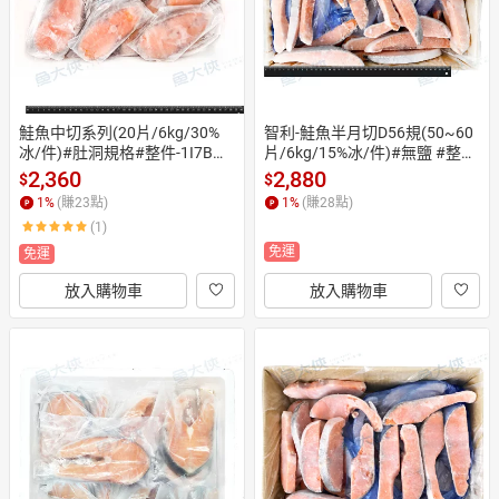
鮭魚中切系列(20片/6kg/30%
智利-鮭魚半月切D56規(50~60
冰/件)#肚洞規格#整件-1I7B
片/6kg/15%冰/件)#無鹽 #整
【魚大俠】FH335
件-1J7B【魚大俠】FH273
2,360
2,880
$
$
1
%
(賺
23
點)
1
%
(賺
28
點)
(1)
免運
免運
放入購物車
放入購物車