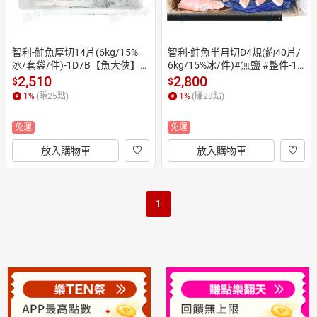
智利-鮭魚厚切14片(6kg/15%
智利-鮭魚半月切D4規(約40片/
冰/套袋/件)-1D7B【魚大俠】F
6kg/15%冰/件)#無鹽 #整件-1I
H256
7B【魚大俠】FH310
2,510
2,800
$
$
1
%
(賺
25
點)
1
%
(賺
28
點)
免運
免運
放入購物車
放入購物車
1