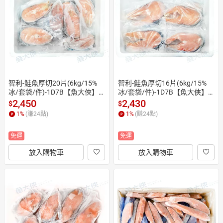
日本購物
電子/紙本書
HOT
智利-鮭魚厚切20片(6kg/15%
智利-鮭魚厚切16片(6kg/15%
冰/套袋/件)-1D7B【魚大俠】F
冰/套袋/件)-1D7B【魚大俠】F
H259
H257
2,450
2,430
$
$
1
%
(賺
24
點)
1
%
(賺
24
點)
免運
免運
放入購物車
放入購物車