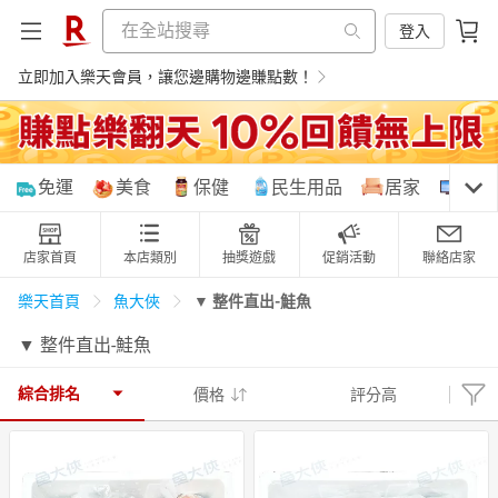
登入
立即加入樂天會員，讓您邊購物邊賺點數！
購物網分類
免運
美食
保健
民生用品
居家
3C
店家首頁
本店類別
抽獎遊戲
促銷活動
聯絡店家
天天免運
美食蛋糕
養生保健
民生用品
▼ 整件直出-鮭魚
樂天首頁
魚大俠
▼ 整件直出-鮭魚
居家生活
3C家電
運動休閒
親子玩具
綜合排名
價格
評分高
女裝
男裝
化妝保養
情趣用品