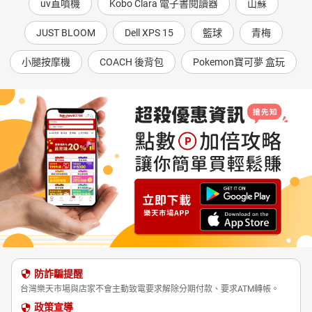
uv直噴機
Kobo Clara 電子書閱讀器
山蘇
JUST BLOOM
Dell XPS 15
籃球
青梅
小腿按摩機
COACH 後背包
Pokemon寶可夢 盒玩
防詐騙提醒
台灣樂天市場與店家不會主動致電要求解除分期付款、要求ATM轉帳。
政策宣導