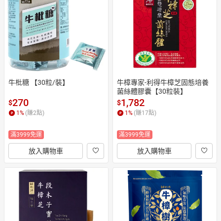
日本購物
電子/紙本書
HOT
牛枇糖 【30粒/裝】
牛樟專家-利得牛樟芝固態培養
菌絲體膠囊【30粒裝】
270
1,782
$
$
1
%
(賺
2
點)
1
%
(賺
17
點)
滿3999免運
滿3999免運
放入購物車
放入購物車