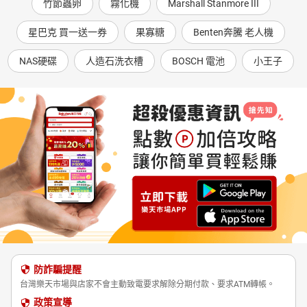
竹節蟲卵
霧化機
Marshall Stanmore III
星巴克 買一送一券
果寡糖
Benten奔騰 老人機
NAS硬碟
人造石洗衣槽
BOSCH 電池
小王子
防詐騙提醒
台灣樂天市場與店家不會主動致電要求解除分期付款、要求ATM轉帳。
政策宣導