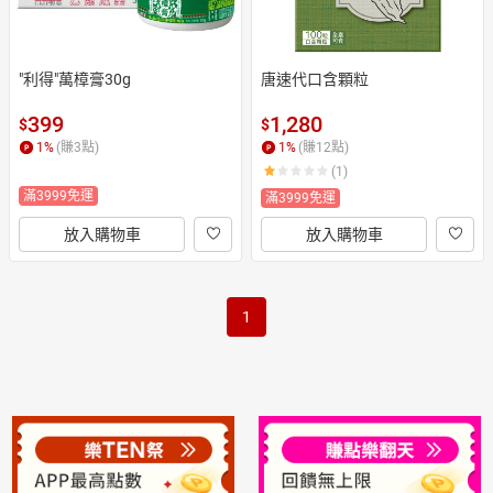
"利得"萬樟膏30g
唐速代口含顆粒
399
1,280
$
$
1
%
(賺
3
點)
1
%
(賺
12
點)
(1)
滿3999免運
滿3999免運
放入購物車
放入購物車
1