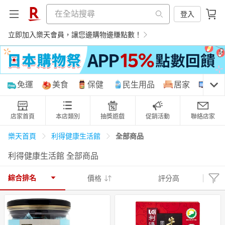
登入
立即加入樂天會員，讓您邊購物邊賺點數！
購物網分類
免運
美食
保健
民生用品
居家
3C
店家首頁
本店類別
抽獎遊戲
促銷活動
聯絡店家
天天免運
美食蛋糕
養生保健
民生用品
全部商品
樂天首頁
利得健康生活館
利得健康生活館 全部商品
居家生活
3C家電
運動休閒
親子玩具
綜合排名
價格
評分高
女裝
男裝
化妝保養
情趣用品