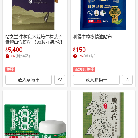
帖之堂 牛樟段木栽培牛樟芝子
利得牛樟樹精油貼布
實體口含顆粒 【80粒/1瓶/盒】
5,400
150
$
$
1
%
(賺
54
點)
1
%
(賺
1
點)
免運
滿3999免運
放入購物車
放入購物車