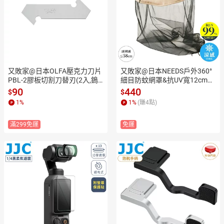
又敗家@日本OLFA壓克力刀片
又敗家@日本NEEDS戶外360°
PBL-2膠板切割刀替刃(2入,鵭
細目防蚊網罩&抗UV寬12cm帽
鋼製,刀片兩端均可使用)適PC-
簷防蚊帽697699(加長版,可達
90
440
$
$
L.PカッターL型.205B.P-800的
胸口;Q-max值0.23涼感;男女適
1
%
1
%
(賺
4
點)
Replacement Blades
用)防蚊罩防蚊蟲網罩防虫帽漁
夫帽 適露營野外登山
滿299免運
免運