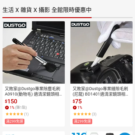
生活 X 雜貨 X 攝影 全館限時優惠中
又敗家@Dustgo專業除塵毛刷
又敗家@Dustgo專業縫隙毛刷
A0910(動物毛) 適清潔鏡頭相
(尼龍) BD1401適清潔鏡頭相機
機身Notebook筆記電腦鍵盤平
身Notebook筆記電腦鍵盤平板
150
75
$
$
板電腦Tablet LCD液晶螢幕光
電腦Tablet LCD液晶螢幕光學
1
%
(賺
1
點)
1
%
學儀器UV濾鏡頭保護鏡放大鏡
儀器UV濾鏡頭保護鏡放大鏡顯
(1)
(3)
顯微攝影機投影機3C設備細縫
微攝影機投影機3C設備【全館
隙【全館299超取免運】【APP
299超取免運】【APP下單點數
滿299免運
滿299免運
下單點數4倍送】
4倍送】