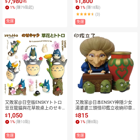
7,980
1,800
$
$
起
修圖CSP繪圖AI平面,支援Phot
藏色階卡 商業攝影校色卡 標準
1
%
(賺
79
點起)
1
%
(賺
18
點)
oshop、Lightroom、Illustrato
灰卡 標準色階卡 灰階卡Color S
(3)
r、Capture OneCClip Studio P
eparation Guide & Gray Scale
免運
aint、Comic Studio、Painte
 PHOTO COLOR CHECKER CO
免運
r、SaiCC、Final Cut Pro、Pre
LOR CARD【全館299超取免
meire、Affter Effects、DaVinc
運】【APP下單點數4倍送】
i、Audition、C4D等聲音影像
編輯軟體【全館299超取免
運】【APP下單再享9%點數回
饋】
又敗家@日空版ENSKYトトロ
又敗家@日本ENSKY神隱少女
豆豆龍貓與花草款桌上のせキ
湯婆婆三頭怪印鑑立收納印章
ャラ疊疊樂公仔手辦NOS-83
台座IPS-01吉卜力宮崎駿千と
1,050
815
$
$
(挑戰堆疊平衡感)宮崎駿吉卜
千尋の神隠しPVC療癒模型公
1
%
(賺
10
點)
1
%
(賺
8
點)
力TOTORO模型【全館299超取
仔】【APP下單點數4倍送】
免運】【APP下單點數4倍送】
免運
免運