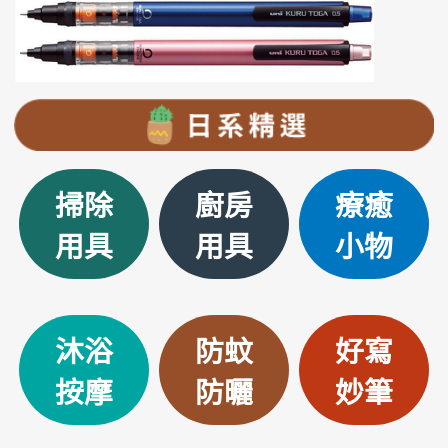
掃除
廚房
療癒
用具
用具
小物
沐浴
防蚊
好寫
按摩
防曬
妙筆