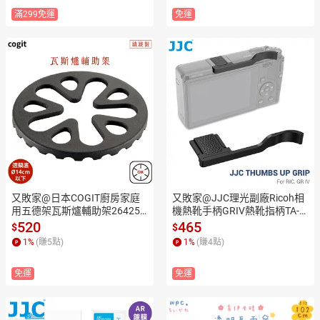
滿299免運
免運
又敗家@日本COGIT廚房家庭
又敗家@JJC理光副廠Ricoh相
用五德架瓦斯爐輔助架264252
機熱靴手柄GRIV熱靴指柄TA-G
(鑄鐵製導熱佳;適六爪瓦斯爐
R4拇指扣(超纖維皮+鋁合金)G
520
465
$
$
具;可放親子丼鍋牛奶鍋玉子燒
R IV熱靴指把手把拇指柄Thum
1
%
(賺
5
點)
1
%
(賺
4
點)
鍋小水壺)
bs Up Grip
免運
免運