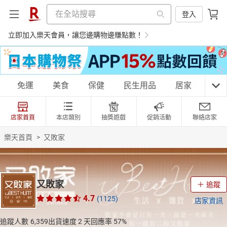
登入
立即加入樂天會員，讓您邊購物邊賺點數！
購物網分類
免運
美食
保健
民生用品
居家
3C
店家首頁
本店類別
抽獎遊戲
促銷活動
聯絡店家
天天免運
美食蛋糕
養生保健
民生用品
樂天首頁
>
又敗家
居家生活
3C家電
運動休閒
親子玩具
又敗家
追蹤
4.7
(1125)
店家資訊
女裝
男裝
化妝保養
情趣用品
追蹤人數
6,359
出貨速度
2 天
回應率
57%