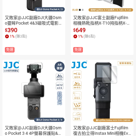
又敗家@JJC副廠DJI大疆Osm
又敗家@JJC富士副廠Fujifilm
o靈眸Pocket 4&3磁吸式電影感
相機熱靴指柄X-T10拇指柄X-T
1/4黑柔焦濾鏡+鋼化玻璃保護
20指把手把手柄TA-XT30III(鋁
390
649
$
$
貼F-PBM(多層鍍膜;9H硬度;高
合金製;附11mm銅質快門按鈕)
1
%
(賺
3
點)
1
%
(賺
6
點)
透光;附濾鏡收納盒)1/4黑霧柔
Thumbs Up Grip,適X-T30 II III
濾鏡
 XT20 XT10
免運
免運
又敗家@JJC副廠DJI大疆Osm
又敗家@JJC副廠富士Fujifilm
o Pocket 3 4 4P螢幕保護貼&鏡
復古拍立得Instax Mini相機Evo 