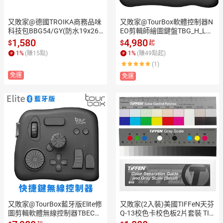
又敗家@德國TROIKA商務品味
又敗家@TourBox軟體控制器N
科技包BBG54/GY(防水19x26
EO剪輯師繪圖鍵盤TBG_H_LN
公分)3C電子產品收納包商務包
適剪接師達文西PR後製鍵盤片
1,580
4,980
$
$
起
平板耳機充電線收納袋【全館2
師PS修圖控制板,支援Photosh
1
%
(賺
15
點)
1
%
(賺
49
點起)
99超取免運】【APP下單點數4
op、Lightroom、Illustrator、
(1)
倍送】
Capture OneCClip Studio Pain
免運
t、Comic Studio、Painter、Sa
免運
iCC、Final Cut Pro、Premeir
e、Affter Effects、DaVinci、A
udition、C4D等聲音影像編輯
軟體【全館299超取免運】【A
PP下單點數4倍送】
又敗家@TourBox藍牙版Elite修
又敗家(2入裝)美國TIFFeN天芬
圖剪輯軟體無線控制器TBECA_
Q-13校色卡校色板2片套裝 TIF
B快捷鍵盤 適PR後製剪輯師PS
FEN專業色卡 標準色卡 數位典