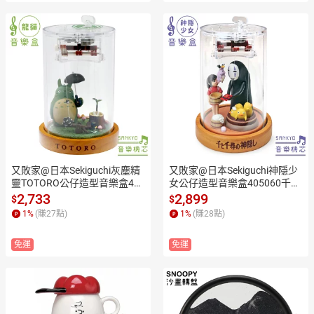
又敗家@日本Sekiguchi灰塵精
又敗家@日本Sekiguchi神隱少
靈TOTORO公仔造型音樂盒405
女公仔造型音樂盒405060千尋
046撐傘的大龍貓款(傳統發條
與無臉男款(傳統發條式;含坊寶
2,733
2,899
$
$
式)吉卜力宮崎駿となりのトト
寶&小雞神)吉卜力宮崎駿千と
1
%
(賺
27
點)
1
%
(賺
28
點)
ロ豆豆龍八音盒
千尋の神隠し八音盒
免運
免運