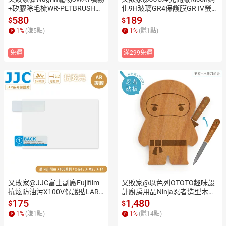
+矽膠除毛梳WR-PETBRUSH犬
化9H玻璃GR4保護膜GR IV螢
貓咪狗勾廢毛梳(2種粗細梳子/
幕貼GSP-GR4保護貼(95%透光
580
189
$
$
不帶靜電,可收集毛球/可按摩;U
率/防刮防污)GRIV相機螢幕保
1
%
(賺
5
點)
1
%
(賺
1
點)
SB充電式;可乾洗)毛小孩擦澡
護屏
刷洗
免運
滿299免運
又敗家@JJC富士副廠Fujifilm
又敗家@以色列OTOTO趣味設
抗炫防油污X100V保護貼LAR-
計廚房用品Ninja忍者造型木砧
X100V保護膜(低反射奈米鍍
板+水果刀2合1套組OT908(與
175
1,480
$
$
膜/3H硬度PET/厚0.15mm/9
Bar Davidovici設計師合作;可作
1
%
(賺
1
點)
1
%
(賺
14
點)
5%透光率)X100V螢幕貼
木托盤披薩板)切菜板.小刀具