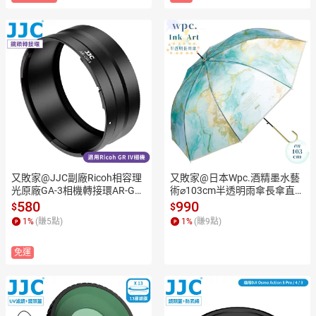
又敗家@JJC副廠Ricoh相容理
又敗家@日本Wpc.酒精墨水藝
光原廠GA-3相機轉接環AR-GR
術⌀103cm半透明雨傘長傘直立
4適49mm濾鏡GW-4廣角鏡GRI
傘PT-062-001群青金箔款(玻璃
580
990
$
$
V鏡頭轉接器IV
纖維傘骨)INK ART洋傘直傘Um
1
%
(賺
5
點)
1
%
(賺
9
點)
brellaインクアートアンブレラ
【全館299超取免運】【APP下
免運
單點數4倍送】