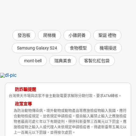
發泡板
爬梯機
小雞飼養
聖誕 禮物
Samsung Galaxy S24
食物模型
機場接送
mont-bell
瑞典美食
客製化紅包袋
防詐騙提醒
台灣樂天市場與店家不會主動致電要求解除分期付款、要求ATM轉帳。
政策宣導
為防治動物傳染病，境外動物或動物產品等應施檢疫物輸入我國，應符
合動物檢疫規定，並依規定申請檢疫。擅自輸入屬禁止輸入之應施檢疫
物者最高可處七年以下有期徒刑，得併科新臺幣三百萬元以下罰金。應
施檢疫物之輸入人或代理人未依規定申請檢疫者，得處新臺幣五萬元以
上一百萬元以下罰鍰，並得按次處罰。