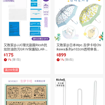
又敗家@JJC理光副廠Ricoh抗
又敗家@日本Wpc.吉伊卡哇Chi
炫防油防污GR IV保護貼LAR-G
ikawa系列⌀102cm透明傘長傘
R4保護膜(低反射奈米鍍膜/3H
雨傘PT-CK0小八貓兔兔烏薩奇
175
899
$
$
硬度PET/厚0.15mm/95%透光
小桃鼠直傘半自動傘
1
%
(賺
1
點)
1
%
(賺
8
點)
率)GRIV螢幕貼
滿299免運