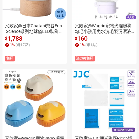
又敗家@日本Chatani茶谷Fun
又敗家@Wagrin寵物犬貓咪狗
 Science系列地球儀LED裝飾氣
勾毛小孩用免水洗毛髮清潔液
氛透明玻璃燈333-304(櫸木底
my1st快乾洗液10ml精華液洗
1,788
160
$
$
座;線1.4米)桌燈情境燈小夜燈
澡液6入組(可與除毛梳WR-PET
1
%
(賺
17
點)
1
%
(賺
1
點)
BRUSH搭配使用)擦澡液
免運
滿299免運
又敗家@Wagrin寵物3WAY噴霧
又敗家@JJC理光副廠Ricoh鋼