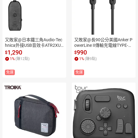
又敗家@日本鐵三角Audio-Tec
又敗家@長90公分美國Anker P
hnica外接USB音效卡ATR2XUS
owerLine II傳輸充電線TYPE-C
B外部音訊卡耳機麥克風轉接器
對TYPE-C即USB-C to USB-C充
1,290
990
$
$
適筆電蘋果Mac【全館299超取
電線 USB-C轉USB-C電源線A84
1
%
(賺
12
點)
1
%
(賺
9
點)
免運】【APP下單點數4倍送】
85011快充線Macbook充電線
安卓充電同步線3呎數據充電線
免運
免運
傳輸數據線 蘋果筆電筆記型電
腦notebook【全館299超取免
運】【APP下單點數4倍送】