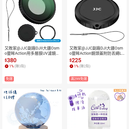
又敗家@JJC副廠DJII大疆Osm
又敗家@JJC副廠DJI大疆Osm
o靈眸Action用多層膜UV濾鏡
o靈眸Action鏡頭蓋附防丟繩LC
保護鏡+鏡頭保護套+鏡頭蓋組
-DOA5A適;5 Pro.4.3(鋁合金製;
380
225
$
$
F-DA5UV(附防丟繩&收納盒)適
可搭配F-DA5UV濾鏡)鏡頭保護
1
%
(賺
3
點)
1
%
(賺
2
點)
5 Pro/4運動相機
蓋Lens Cap With Keeper
免運
滿299免運