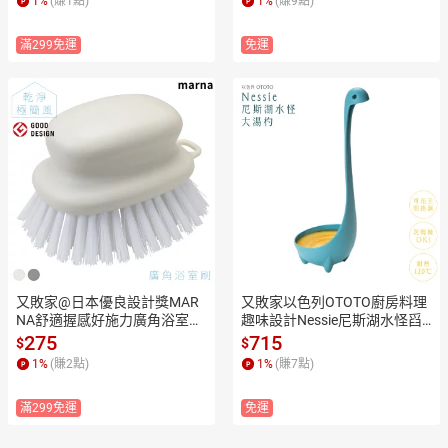
1
%
(賺
1
點)
1
%
(賺
9
點)
手台除垢凹槽刷
滿299免運
免運
又敗家@日本優良設計獎MAR
又敗家以色列OTOTO廚房料理
NA舒適握感好施力廣角浴室刷
趣味設計Nessie尼斯湖水怪舀
子W-601(附掛洞;台灣製;刷毛3
湯杓OT821(附掛洞;耐120℃;可
275
715
$
$
cm長)清潔刷廁所刷磁磚刷縫
站立;可洗碗機)大湯匙醬勺菜勺
1
%
(賺
2
點)
1
%
(賺
7
點)
隙刷具
滿299免運
免運