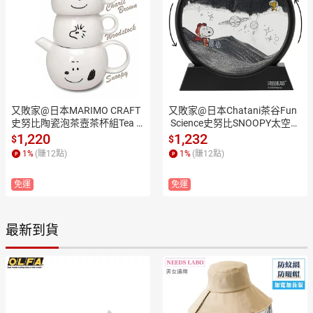
又敗家@日本MARIMO CRAFT
又敗家@日本Chatani茶谷Fun
史努比陶瓷泡茶壼茶杯組Tea f
 Science史努比SNOOPY太空月
or two史奴比水壼SNOOPY水
球漫步立體玻璃流沙畫151-33
1,220
1,232
$
$
杯子SPY-386(含濾網)查理布朗
3190BK(轉盤式)史奴比3D沙漏
1
%
(賺
12
點)
1
%
(賺
12
點)
壼糊塗塌客杯MC.【全館299超
畫流動沙畫
取免運】【APP下單點數4倍
免運
免運
送】
最新到貨