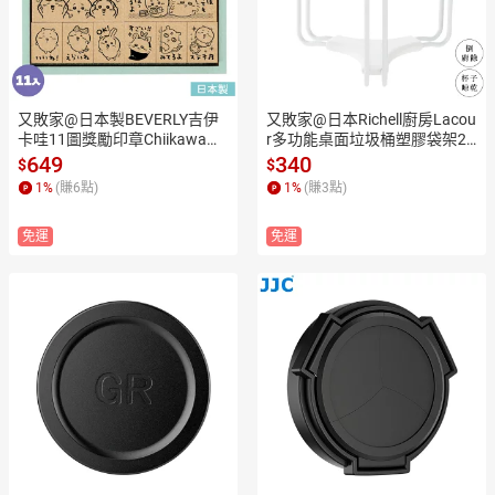
又敗家@日本製BEVERLY吉伊
又敗家@日本Richell廚房Lacou
卡哇11圖獎勵印章Chiikawa作
r多功能桌面垃圾桶塑膠袋架22
業本聯絡簿印章SDH-134手帳
531(矽膠止滑座;三角形支架)垃
649
340
$
$
木頭橡皮章(附收納盒;兔兔烏薩
圾袋架廚餘垃圾架馬克杯架晾
1
%
(賺
6
點)
1
%
(賺
3
點)
奇.小八貓.小桃鼠.栗子饅頭.風
乾架
獅爺.海獺.古本屋.那孩子)學校
免運
免運
鼓勵章補習班療癒文具