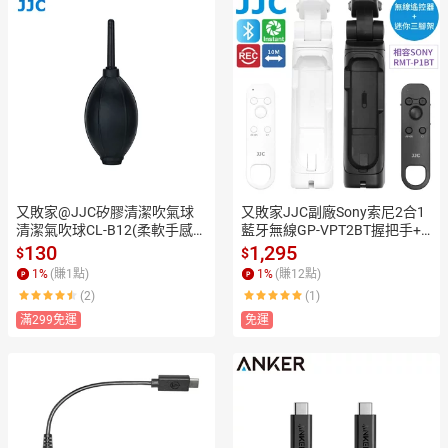
又敗家@JJC矽膠清潔吹氣球
又敗家JJC副廠Sony索尼2合1
清潔氣吹球CL-B12(柔軟手感佳
藍牙無線GP-VPT2BT握把手+R
好按壓.小巧風大)清潔相機氣吹
MT-P1BT錄影快門遙控器TP-S1
130
1,295
$
$
清潔鏡頭氣吹空氣吹球清潔濾
迷你三腳架(適FX3 FX30 a1II a
1
%
(賺
1
點)
1
%
(賺
12
點)
鏡保護鏡氣吹適保養3C鍵盤手
7  a7R III IV Va V a7C II R a7SII
(2)
(1)
機相機身鏡頭lens air cleaning
I a9 I II III a6700 a6600 a6100
 blower【全館299超取免運】
 ZV-1 ZV-1F ZV-E1 ZV-E10 RX1
滿299免運
免運
【APP下單點數4倍送】
00M7)【全館299超取免運】
【APP下單點數4倍送】