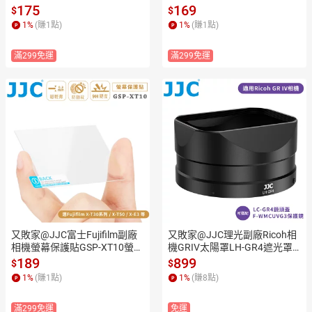
頭貼LAR-OSP3(低反射AR膜;抗
Cinema螢幕保護貼GSP-IMEC
175
169
$
$
眩光;PET製)相機螢幕貼防刮防
防刮螢幕貼(9H鋼化玻璃;超輕
1
%
(賺
1
點)
1
%
(賺
1
點)
撞貼Anti-Reflection LCD Scree
薄0.3mm;95%高透光率)Glass
n Protector
 Protector
滿299免運
滿299免運
又敗家@JJC富士Fujifilm副廠
又敗家@JJC理光副廠Ricoh相
相機螢幕保護貼GSP-XT10螢幕
機GRIV太陽罩LH-GR4遮光罩
貼膜(適X-T50.X-T30 II III.X-T2
(鋁合金製;可搭配F-WMCUVG3
189
899
$
$
0.X-T100.X-E3;9H鋼化超薄0.3
保護鏡.LC-GR4鏡頭蓋)適GR IV 
1
%
(賺
1
點)
1
%
(賺
8
點)
mm玻璃;95%高透光率)防刮抗
HDF Monochrome Lens Hood
撞Glass Protector
滿299免運
免運