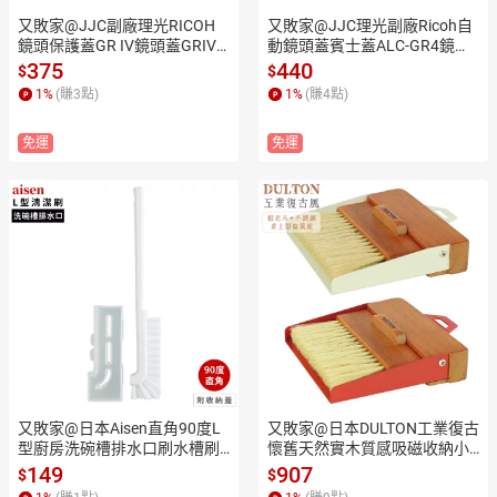
又敗家@JJC副廠理光RICOH
又敗家@JJC理光副廠Ricoh自
鏡頭保護蓋GR IV鏡頭蓋GRIV
動鏡頭蓋賓士蓋ALC-GR4鏡頭
鏡頭蓋LC-GR4鏡頭蓋(金屬製/
蓋(自動開闔)適GR IV鏡頭前蓋
375
440
$
$
內裡泡棉)鏡頭前蓋鏡前蓋鏡蓋
GRIV鏡頭蓋Lens Cap
1
%
(賺
3
點)
1
%
(賺
4
點)
Lens Cap
免運
免運
又敗家@日本Aisen直角90度L
又敗家@日本DULTON工業復古
型廚房洗碗槽排水口刷水槽刷
懷舊天然實木質感吸磁收納小
浴室出水口刷KBA04(耐熱8
畚箕組H21-0365(相思木+不銹
149
907
$
$
0℃;附掛洞&收納盒)清潔刷洗
鋼;附掛繩掛洞)桌上型小掃把