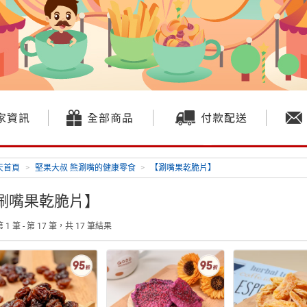
天首頁
>
堅果大叔 熊涮嘴的健康零食
>
【涮嘴果乾脆片】
涮嘴果乾脆片】
 1 筆 - 第 17 筆，共 17 筆結果