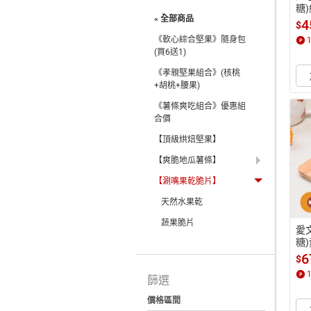
糖
« 全部商品
4
$
《軟心綜合堅果》隨身包
(買6送1)
《孝親堅果組合》(核桃
+胡桃+腰果)
《薯條爽吃組合》優惠組
合價
【頂級烘焙堅果】
【爽脆地瓜薯條】
【涮嘴果乾脆片】
天然水果乾
蔬果脆片
愛
糖)
入
6
$
篩選
價格區間