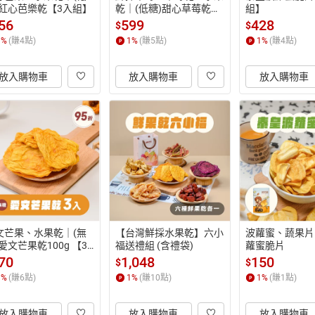
)紅心芭樂乾【3入組】
乾｜(低糖)甜心草莓乾
組】
【3入組】
56
599
428
$
$
1
%
(賺
4
點)
1
%
(賺
5
點)
1
%
(賺
4
點)
放入購物車
放入購物車
放入購物車
文芒果、水果乾｜(無
【台灣鮮採水果乾】六小
波蘿蜜、蔬果片
愛文芒果乾100g 【3
福送禮組 (含禮袋)
蘿蜜脆片
組】
70
1,048
150
$
$
1
%
(賺
6
點)
1
%
(賺
10
點)
1
%
(賺
1
點)
放入購物車
放入購物車
放入購物車