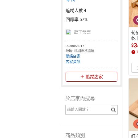
追蹤人數
4
回應率 57%
電子發票
葡
乾
入
3
$
0938053917
地區: 桃園市桃園區
聯絡店家
店家資訊
追蹤店家
於店家內搜尋
商品類別
紅