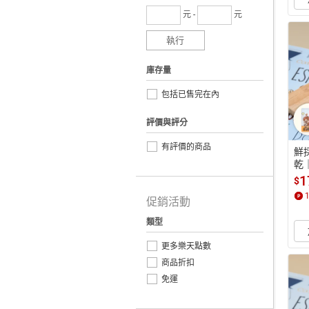
元 -
元
執行
庫存量
包括已售完在內
評價與評分
有評價的商品
鮮
乾
g
1
$
促銷活動
類型
更多樂天點數
商品折扣
免運