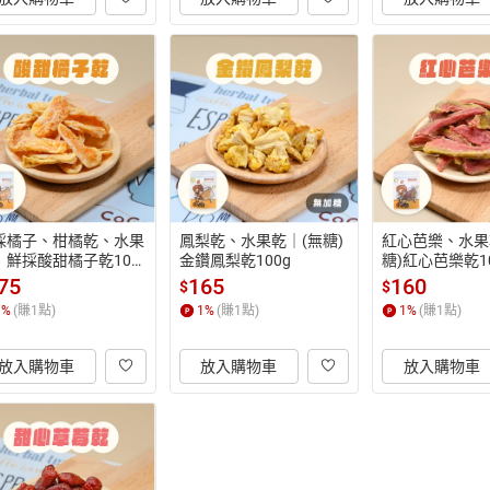
採橘子、柑橘乾、水果
鳳梨乾、水果乾｜(無糖)
紅心芭樂、水果
｜鮮採酸甜橘子乾100
金鑽鳳梨乾100g
糖)紅心芭樂乾10
75
165
160
$
$
1
%
(賺
1
點)
1
%
(賺
1
點)
1
%
(賺
1
點)
放入購物車
放入購物車
放入購物車