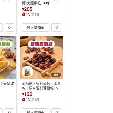
糖)火龍果乾100g
205
$
1
%
(賺
2
點)
放入購物車
｜泰皇波
葡萄乾、智利葡萄、水果
乾｜原味智利葡萄乾150
g
120
$
1
%
(賺
1
點)
放入購物車