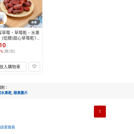
採草莓、草莓乾、水果
｜(低糖)甜心草莓乾10
10
1
%
(賺
2
點)
放入購物車
類別：
然水果乾
,
蔬果脆片
1
回店家首頁