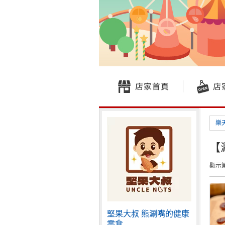
樂
【
顯示第
堅果大叔 熊涮嘴的健康
零食