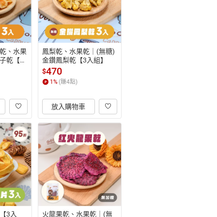
乾、水果
鳳梨乾、水果乾｜(無糖)
子乾【3
金鑽鳳梨乾【3入組】
470
$
1
%
(賺
4
點)
放入購物車
【3入
火龍果乾、水果乾｜(無