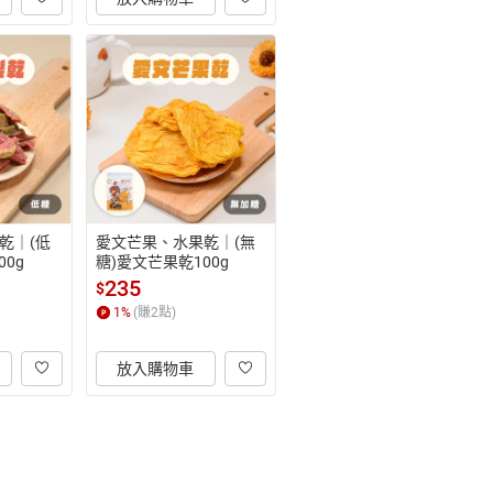
乾｜(低
愛文芒果、水果乾｜(無
0g
糖)愛文芒果乾100g
235
$
1
%
(賺
2
點)
放入購物車