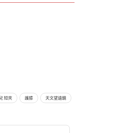
兒 短夾
護膝
天文望遠鏡