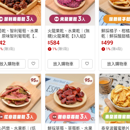
萄乾、智利葡萄、水果
火龍果乾、水果乾｜(無
鮮採橘子、柑橘
｜原味智利葡萄乾【3
糖)火龍果乾【3入組】
乾｜鮮採酸甜橘
組】
入組】
42
584
499
$
$
1
%
(賺
3
點)
1
%
(賺
5
點)
1
%
(賺
4
點)
放入購物車
放入購物車
放入購物車
心芭樂、水果乾｜(低
鮮採草莓、草莓乾、水果
泰皇波蘿蜜脆片