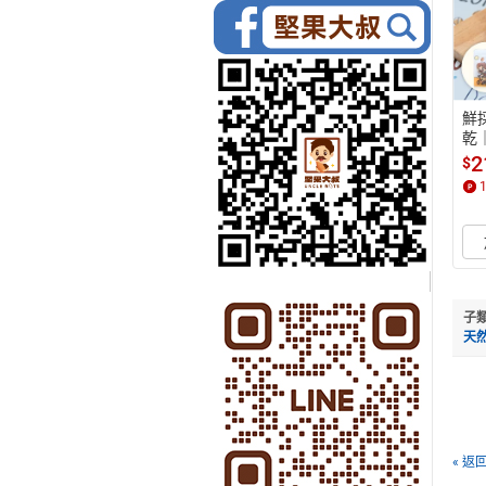
鮮
乾
0g
2
$
子
天
« 返