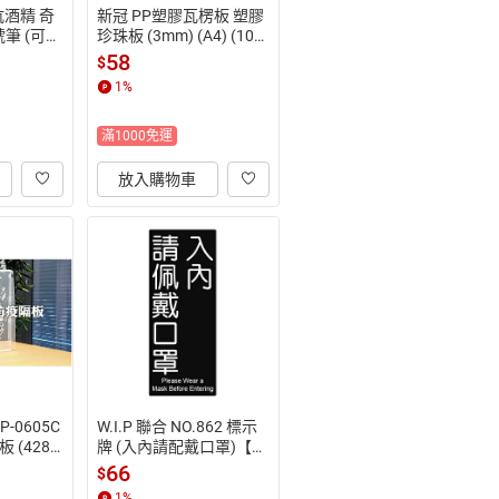
抗酒精 奇
新冠 PP塑膠瓦楞板 塑膠
筆 (可抗
珍珠板 (3mm) (A4) (10
院、實驗室
入)【APP滿額下單10%
58
$
額下單1
點數(單一帳號最高1500
1
%
號最高15
點)】8/31止
滿1000免運
放入購物車
P-0605C
W.I.P 聯合 NO.862 標示
 (428-
牌 (入內請配戴口罩)【A
APP滿額下
PP滿額下單10%點數(單
66
$
一帳號最
一帳號最高1500點)】8/
1
%