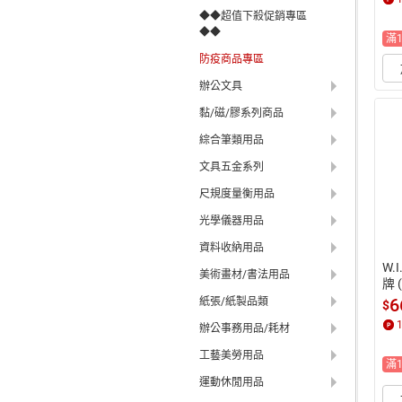
下
◆◆超值下殺促銷專區
最高
◆◆
滿
防疫商品專區
辦公文具
黏/磁/膠系列商品
綜合筆類用品
文具五金系列
尺規度量衡用品
光學儀器用品
資料收納用品
W.
美術畫材/書法用品
牌 
下
6
紙張/紙製品類
$
最高
辦公事務用品/耗材
工藝美勞用品
滿
運動休閒用品