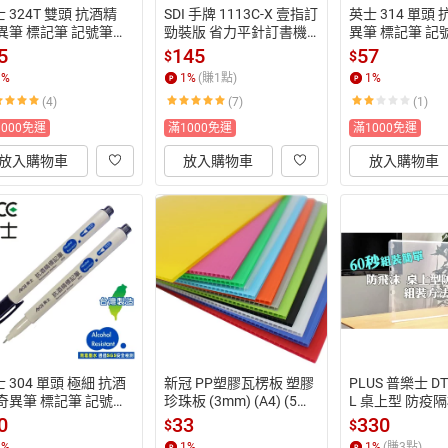
 324T 雙頭 抗酒精
SDI 手牌 1113C-X 壹指訂 
英士 314 單頭 
奇異筆 標記筆 記號筆
勁裝版 省力平針訂書機
異筆 標記筆 記號
可抗75%酒精) (醫院、
 (適用10號釘書針) (抗菌
75%酒精) (醫
5
145
57
$
$
驗室專用)【APP滿額
材質)【APP滿額下單1
專用)【APP滿
1
%
1
%
(賺
1
點)
1
%
單10%點數(單一帳號
0%點數(單一帳號最高15
0%點數(單一帳
(4)
(7)
(1)
1500點)】8/31止
00點)】8/31止
00點)】8/31止
1000免運
滿1000免運
滿1000免運
放入購物車
放入購物車
放入購物車
 304 單頭 極細 抗酒
新冠 PP塑膠瓦楞板 塑膠
PLUS 普樂士 DT
 奇異筆 標記筆 記號筆
珍珠板 (3mm) (A4) (5入)
L 桌上型 防疫隔板
可抗75%酒精) (醫院、
 (混色)【APP滿額下單1
627) (1枚)【
0
33
330
$
$
驗室專用)【APP滿額
0%點數(單一帳號最高15
單10%點數(單
1
%
1
%
1
%
(賺
3
點)