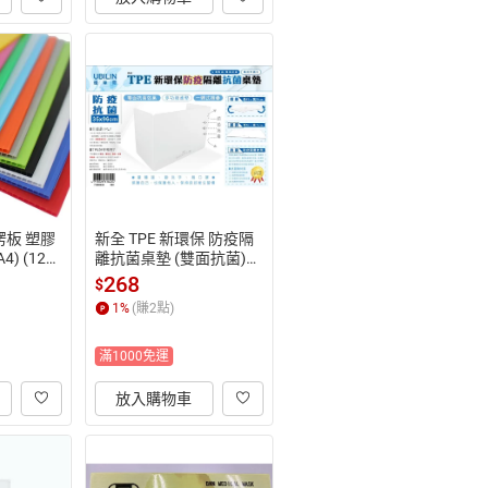
楞板 塑膠
新全 TPE 新環保 防疫隔
4) (12
離抗菌桌墊 (雙面抗菌)
PP滿額下
 (透明白) (35x96cm) 7UB
268
$
一帳號最
8424【APP滿額下單10%
1
%
(賺
2
點)
31止
點數(單一帳號最高1500
點)】8/31止
滿1000免運
放入購物車