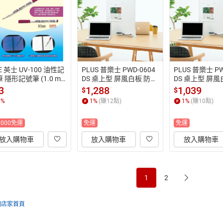
E 英士 UV-100 油性記
PLUS 普樂士 PWD-0604
PLUS 普樂士 PW
 隱形記號筆 (1.0 m
DS 桌上型 屏風白板 防疫
DS 桌上型 屏風
【APP滿額下單10%點
白板 (大) (428-624)【AP
白板 (小) (428-
3
1,288
1,039
$
$
(單一帳號最高1500
P滿額下單10%點數(單一
P滿額下單10%
1
%
1
%
(賺
12
點)
1
%
(賺
10
點)
】8/31止
帳號最高1500點)】8/31
帳號最高1500點
止
止
1000免運
免運
免運
放入購物車
放入購物車
放入購物車
1
2
回店家首頁