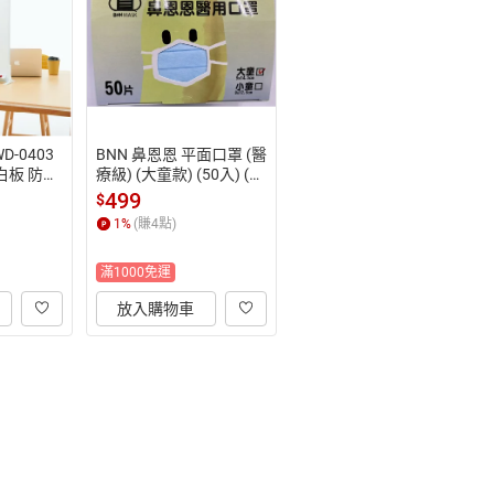
D-0403
BNN 鼻恩恩 平面口罩 (醫
白板 防疫
療級) (大童款) (50入) (台
623)【AP
灣製造)【APP滿額下單1
499
$
點數(單一
0%點數(單一帳號最高15
1
%
(賺
4
點)
)】8/31
00點)】8/31止
滿1000免運
放入購物車