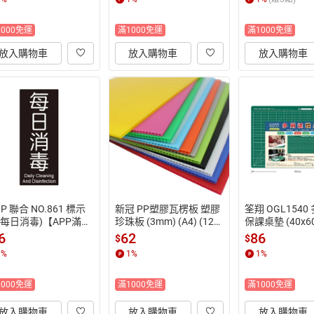
單10%點數(單一帳號
00點)】8/31止
高1500點)】8/
1500點)】8/31止
1000免運
滿1000免運
滿1000免運
放入購物車
放入購物車
放入購物車
I.P 聯合 NO.861 標示
新冠 PP塑膠瓦楞板 塑膠
筌翔 OGL154
(每日消毒)【APP滿額
珍珠板 (3mm) (A4) (12
保課桌墊 (40x6
單10%點數(單一帳號
入) (混色)【APP滿額下
PP滿額下單10
6
62
86
$
$
1500點)】8/31止
單10%點數(單一帳號最
一帳號最高1500
1
%
1
%
1
%
高1500點)】8/31止
31止
1000免運
滿1000免運
滿1000免運
放入購物車
放入購物車
放入購物車