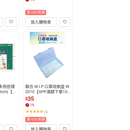
31止
31止
滿1000免運
放入購物車
0 多用途環
聯合 W.I.P 口罩收納盒 W
0cm)【A
2010【APP滿額下單10%
%點數(單
點數(單一帳號最高1500
35
$
點)】8/
點)】8/31止
1
%
(4)
滿1000免運
放入購物車