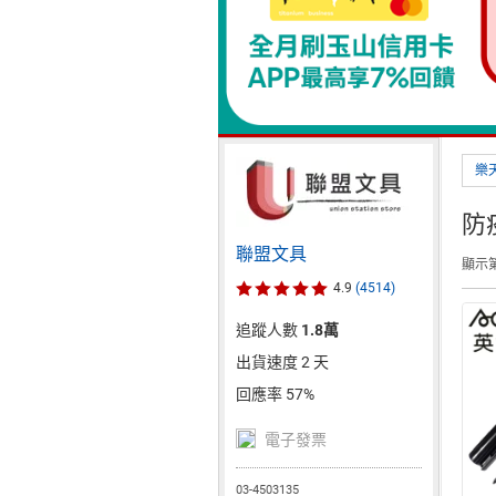
樂
防
聯盟文具
顯示第
4.9
(4514)
追蹤人數
1.8萬
出貨速度 2 天
回應率 57%
電子發票
03-4503135