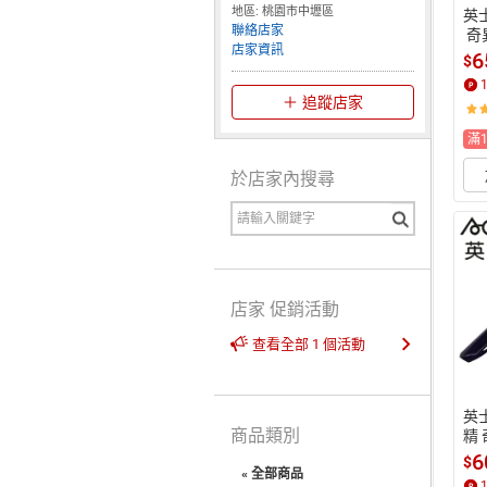
地區: 桃園市中壢區
英士
聯絡店家
 
店家資訊
 (
6
$
實
下
追蹤店家
最高
滿
於店家內搜尋
店家 促銷活動
查看全部 1 個活動
英士
商品類別
精
 (
6
$
« 全部商品
實