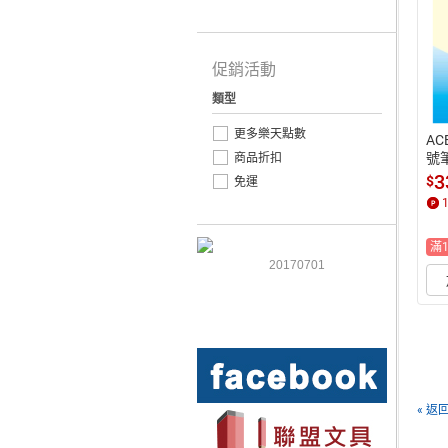
促銷活動
類型
更多樂天點數
AC
號筆
商品折扣
m)
3
$
免運
數
點)
滿
20170701
« 返