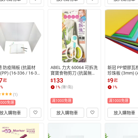
德 防疫隔板 (抗菌材
ABEL 力大 60064 可拆洗 
新冠 PP塑膠瓦
(PP) (16-336 / 16-33
寶寶食物剪刀 (抗菌無毒)
珍珠板 (3mm) (A
 16-338 / 16-339 / 16-
【APP滿額下單10%點數
入) (混色)【A
7
133
9
$
$
起
起
0 / 16-341)【APP滿額
(單一帳號最高1500點)】
單10%點數(單
1
%
1
%
(賺
1
點)
1
%
單10%點數(單一帳號
8/31止
高1500點)】8/
(1)
1500點)】8/31止
滿1000免運
滿1000免運
1000免運
放入購物車
放入購物車
放入購物車