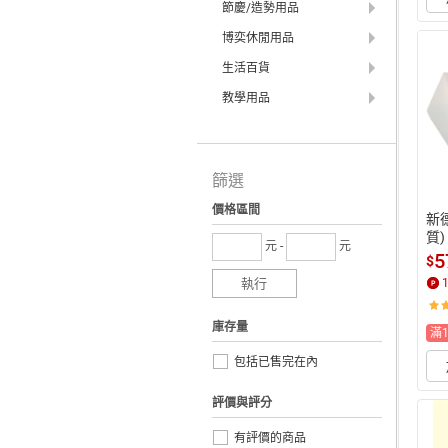
節慶/造勢用品
博奕休閒用品
生活百貨
教學用品
篩選
價格區間
新
質) 
元 -
元
7 /
5
$
34
執行
下
最高
庫存量
滿
包括已售完在內
評價與評分
有評價的商品