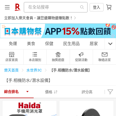
登入
立即加入樂天會員，讓您邊購物邊賺點數！
購物網分類
免運
美食
保健
民生用品
居家
3C
店家首頁
本店類別
抽獎遊戲
促銷活動
聯絡店家
天天免運
美食蛋糕
養生保健
民生用品
【手.相機防水/潛水設備】
樂天首頁
水世界3C
【手.相機防水/潛水設備】
居家生活
3C家電
運動休閒
親子玩具
綜合排名
價格
評分高
女裝
男裝
化妝保養
情趣用品