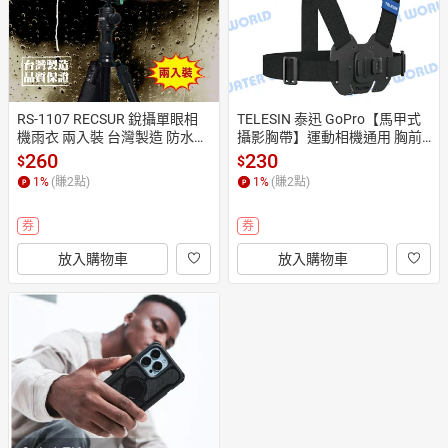
RS-1107 RECSUR 銳攝單眼相
TELESIN 泰迅 GoPro【馬甲式
機雨衣 兩入裝 台灣製造 防水防
攝影胸帶】運動相機通用 胸前
塵 400mm以下鏡頭【中壢-水
 卡扣 胸前固定帶【中壢-水世
260
230
$
$
世界】
界】
1
%
(賺
2
點)
1
%
(賺
2
點)
券
券
放入購物車
放入購物車