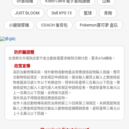
uv直噴機
Kobo Clara 電子書閱讀器
山蘇
JUST BLOOM
Dell XPS 15
籃球
青梅
小腿按摩機
COACH 後背包
Pokemon寶可夢 盒玩
防詐騙提醒
台灣樂天市場與店家不會主動致電要求解除分期付款、要求ATM轉帳。
政策宣導
為防治動物傳染病，境外動物或動物產品等應施檢疫物輸入我國，應符
合動物檢疫規定，並依規定申請檢疫。擅自輸入屬禁止輸入之應施檢疫
物者最高可處七年以下有期徒刑，得併科新臺幣三百萬元以下罰金。應
施檢疫物之輸入人或代理人未依規定申請檢疫者，得處新臺幣五萬元以
上一百萬元以下罰鍰，並得按次處罰。
境外商品不得隨貨贈送應施檢疫物。
收件人違反動物傳染病防治條例第三十四條第三項規定，未將郵遞寄送
輸入之應施檢疫物送交輸出入動物檢疫機關銷燬者，處新臺幣三萬元以
上十五萬元以下罰鍰。