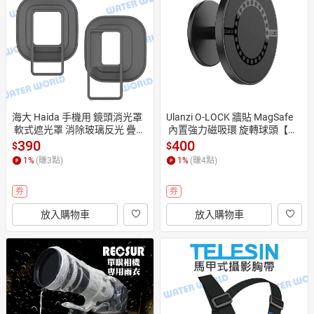
日本購物
電子/紙本書
HOT
海大 Haida 手機用 鏡頭消光罩
Ulanzi O-LOCK 牆貼 MagSafe
 軟式遮光罩 消除玻璃反光 疊平
 內置強力磁吸環 旋轉球頭【中
收納【中壢-水世界】
壢-水世界】
390
400
$
$
1
%
(賺
3
點)
1
%
(賺
4
點)
券
券
放入購物車
放入購物車