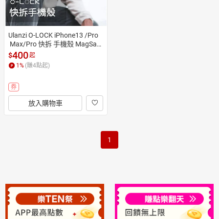
Ulanzi O-LOCK iPhone13 /Pro
 Max/Pro 快拆 手機殼 MagSafe
【中壢-水世界】
400
$
起
1
%
(賺
4
點起)
券
放入購物車
1