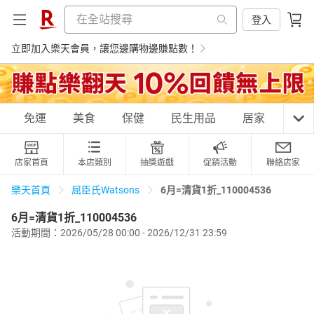
登入
立即加入樂天會員，讓您邊購物邊賺點數！
購物網分類
免運
美食
保健
民生用品
居家
3C
店家首頁
本店類別
抽獎遊戲
促銷活動
聯絡店家
天天免運
美食蛋糕
養生保健
民生用品
6月=清貨1折_110004536
樂天首頁
屈臣氏Watsons
6月=清貨1折_110004536
活動期間：2026/05/28 00:00 - 2026/12/31 23:59
居家生活
3C家電
運動休閒
親子玩具
女裝
男裝
化妝保養
情趣用品